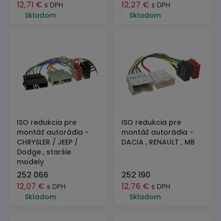
12,71
€
12,27
€
s DPH
s DPH
Skladom
Skladom
ISO redukcia pre
ISO redukcia pre
montáž autorádia -
montáž autorádia -
CHRYSLER / JEEP /
DACIA , RENAULT , MB
Dodge , staršie
modely
252 066
252 190
12,07
€
12,76
€
s DPH
s DPH
Skladom
Skladom