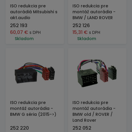
ISO redukcia pre
ISO redukcia pre
autorádiá Mitsubishi s
montáž autorádia -
akt.audio
BMW / LAND ROVER
252 193
252 126
60,07
€
15,31
€
s DPH
s DPH
Skladom
Skladom
ISO redukcia pre
ISO redukcia pre
montáž autorádia -
montáž autorádia -
BMW G séria (2015->)
BMW old / ROVER /
Land Rover
252 220
252 052