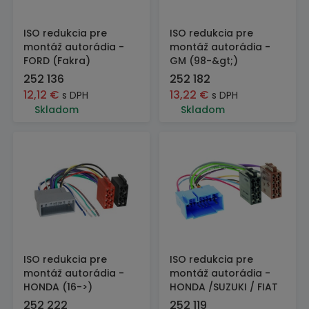
ISO redukcia pre
ISO redukcia pre
montáž autorádia -
montáž autorádia -
FORD (Fakra)
GM (98-&gt;)
252 136
252 182
12,12
€
13,22
€
s DPH
s DPH
Skladom
Skladom
ISO redukcia pre
ISO redukcia pre
montáž autorádia -
montáž autorádia -
HONDA (16->)
HONDA /SUZUKI / FIAT
252 222
252 119