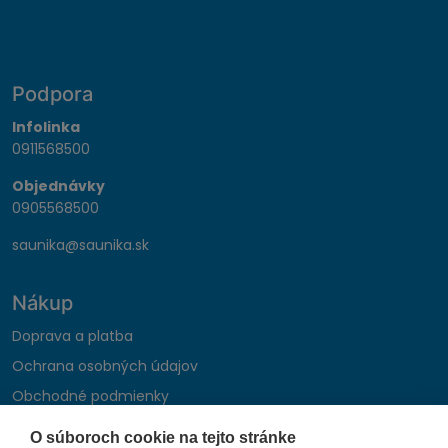
Podpora
Infolinka
0911568500
Objednávky
0905568500
saunika@saunika.sk
Nákup
Doprava a platba
Ochrana osobných údajov
Obchodné podmienky
Reklamačný poriadok
O súboroch cookie na tejto stránke