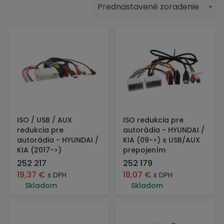
Prednastavené zoradenie
ISO / USB / AUX
ISO redukcia pre
redukcia pre
autorádia - HYUNDAI /
autorádia - HYUNDAI /
KIA (09->) s USB/AUX
KIA (2017->)
prepojením
252 217
252 179
19,37
€
18,07
€
s DPH
s DPH
Skladom
Skladom