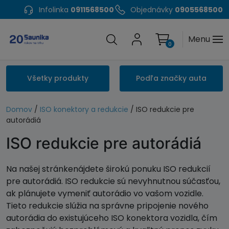
Infolinka
0911568500
Objednávky
0905568500
Menu
0
Všetky produkty
Podľa značky auta
Domov
/
ISO konektory a redukcie
/ ISO redukcie pre
autorádiá
ISO redukcie pre autorádiá
Na našej stránkenájdete širokú ponuku ISO redukcií
pre autorádiá. ISO redukcie sú nevyhnutnou súčasťou,
ak plánujete vymeniť autorádio vo vašom vozidle.
Tieto redukcie slúžia na správne pripojenie nového
autorádia do existujúceho ISO konektora vozidla, čím