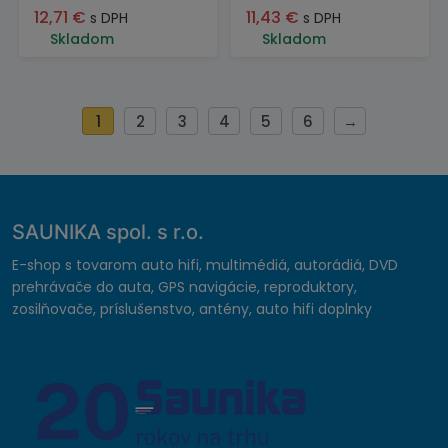
12,71
€
11,43
€
s DPH
s DPH
Skladom
Skladom
1
2
3
4
5
6
→
SAUNIKA spol. s r.o.
E-shop s tovarom auto hifi, multimédiá, autorádiá, DVD
prehrávače do auta, GPS navigácie, reproduktory,
zosilňovače, príslušenstvo, antény, auto hifi doplnky