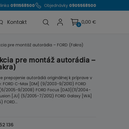
linka
0911568500
Objednávky
0905568500
Q
Kontakt
0,00
€
0
kcia pre montáž autorádia – FORD (Fakra)
kcia pre montáž autorádia –
akra)
e prepojenie autorádiá originálnej k príprave v
e: FORD C-Max [DM] (9/2003-9/2010) FORD
](6/2005-9/2008) FORD Focus [DA3](11/2004-
Fusion [JU] (5/2005-7/2012) FORD Galaxy [WA]
5) FORD…
52 136