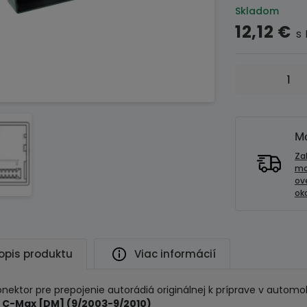
Skladom
12,12
€
s
množstvo
ISO
redukcia
pre
montáž
Mo
autorádia
Za
-
mo
ov
FORD
oko
(Fakra)
opis produktu
Viac informácií
onektor pre prepojenie autorádiá originálnej k príprave v automob
 C-Max [DM] (9/2003-9/2010)