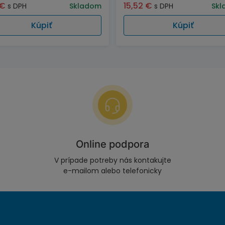
€
15,52
€
s DPH
Skladom
s DPH
Skl
Kúpiť
Kúpiť
Online podpora
V prípade potreby nás kontakujte
e-mailom alebo telefonicky