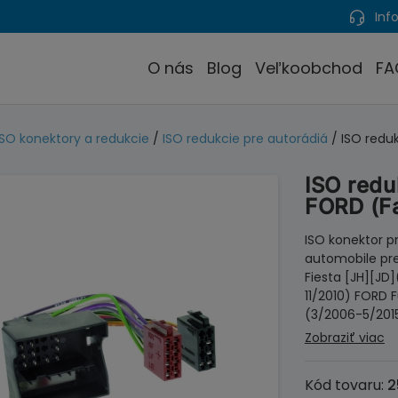
Info
O nás
Blog
Veľkoobchod
FA
ISO konektory a redukcie
/
ISO redukcie pre autorádiá
/ ISO redu
ISO redu
FORD (F
ISO konektor pr
automobile pr
Fiesta [JH][JD
11/2010) FORD 
(3/2006-5/201
Zobraziť viac
Kód tovaru:
2