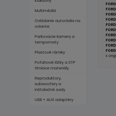
Klaksóny
FORD
FORD 
Multimédiá
FORD
FORD
Ovládanie autorádia na
FORD 
volante
FORD
FORD
Parkovacie kamery a
FORD 
tempomaty
FORD
FORD
Plastové rámiky
s ori
Poťahové látky a STP
tlmiace materiály
Reproduktory,
subwoofery a
inštalačné sady
USB + AUX adaptéry