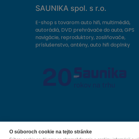
SAUNIKA spol. s r.o.
E-shop s tovarom auto hifi, multimédiá,
autorádiá, DVD prehrávače do auta, GPS
navigácie, reproduktory, zosilňovače,
príslušenstvo, antény, auto hifi doplnky
O súboroch cookie na tejto stránke
© 2026 SAUNIKA spol. s r.o. Zlatovská 1783, 911 05