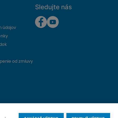
Sledujte nás
 údajov
enky
dok
penie od zmluvy
Vytvorené na mieru od
denva.sk