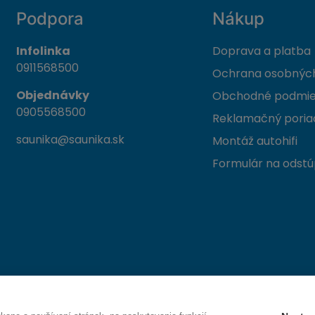
Podpora
Nákup
Infolinka
Doprava a platba
0911568500
Ochrana osobných
Objednávky
Obchodné podmi
0905568500
Reklamačný poria
saunika@saunika.sk
Montáž autohifi
Formulár na odstú
 Trenčín