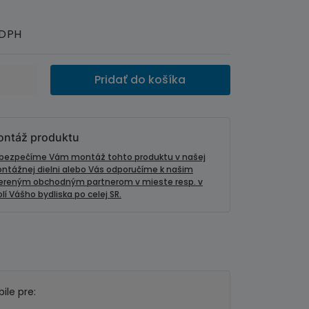
 DPH
Pridať do košíka
ntáž produktu
bezpečíme Vám montáž tohto produktu v našej
ntážnej dielni alebo Vás odporučíme k našim
ereným obchodným partnerom v mieste resp. v
lí Vášho bydliska po celej SR.
ile pre: