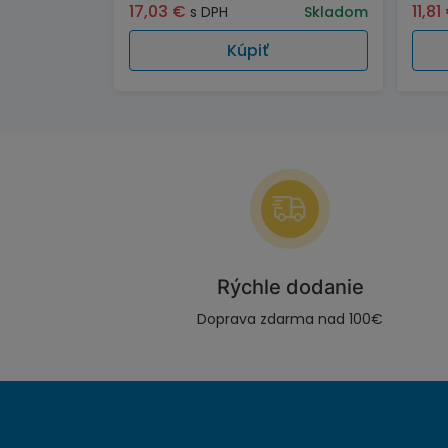
17,03
€
11,81
s DPH
Skladom
Kúpiť
Rýchle dodanie
Doprava zdarma nad 100€