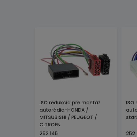
ISO redukcia pre montáž
ISO 
autorádia-HONDA /
auto
MITSUBISHI / PEUGEOT /
star
CITROEN
252 145
252