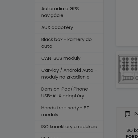
Autorádia a GPS
navigácie
AUX adaptéry
Black box - kamery do
auta
CAN-BUS moduly
CarPlay / Android Auto -
moduly na zrkadlenie
Dension iPod/iPhone-
USB-AUX adaptéry
Hands free sady - BT
P
moduly
ISO konektory a redukcie
ISO k
FORD