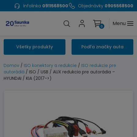
Infolinka
0911568500
Objednávky
0905568500
Menu
0
Všetky produkty
Podľa značky auta
Domov
/
ISO konektory a redukcie
/
ISO redukcie pre
autorádiá
/ ISO / USB / AUX redukcia pre autorádia –
HYUNDAI / KIA (2017->)