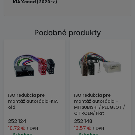
KIA Xceed (2020->)
Podobné produkty
ISO redukcia pre
ISO redukcia pre
montáž autorádia-KIA
montáž autorádia -
old
MITSUBISHI / PEUGEOT /
CITROEN/ Fiat
252 124
252 148
10,72
€
13,57
€
s DPH
s DPH
Skladom
Skladom