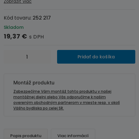
Zobraziť viac
Kód tovaru:
252 217
Skladom
19,37
€
s DPH
množstvo
Pridať do košíka
ISO
/
USB
/
Montáž produktu
AUX
Zabezpečíme Vám montáž tohto produktu v našej
redukcia
montážnej dielni alebo Vás odporučíme k našim
overeným obchodným partnerom v mieste resp. v okolí
pre
Vášho bydliska po celej SR.
autorádia
-
HYUNDAI
/
Popis produktu
Viac informácií