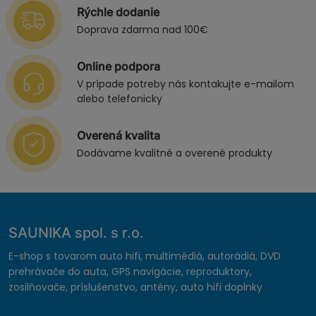
Rýchle dodanie
Doprava zdarma nad 100€
Online podpora
V prípade potreby nás kontakujte e-mailom
alebo telefonicky
Overená kvalita
Dodávame kvalitné a overené produkty
SAUNIKA spol. s r.o.
E-shop s tovarom auto hifi, multimédiá, autorádiá, DVD
prehrávače do auta, GPS navigácie, reproduktory,
zosilňovače, príslušenstvo, antény, auto hifi doplnky