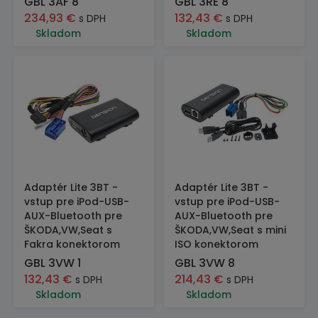
GBL 3AF 8
GBL 3RE 8
234,93
€
132,43
€
s DPH
s DPH
Skladom
Skladom
Adaptér Lite 3BT -
Adaptér Lite 3BT -
vstup pre iPod-USB-
vstup pre iPod-USB-
AUX-Bluetooth pre
AUX-Bluetooth pre
ŠKODA,VW,Seat s
ŠKODA,VW,Seat s mini
Fakra konektorom
ISO konektorom
GBL 3VW 1
GBL 3VW 8
132,43
€
214,43
€
s DPH
s DPH
Skladom
Skladom