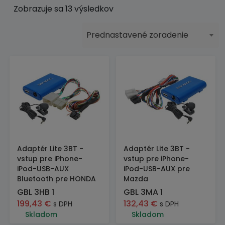
Zobrazuje sa 13 výsledkov
Prednastavené zoradenie
Adaptér Lite 3BT -
Adaptér Lite 3BT -
vstup pre iPhone-
vstup pre iPhone-
iPod-USB-AUX
iPod-USB-AUX pre
Bluetooth pre HONDA
Mazda
GBL 3HB 1
GBL 3MA 1
199,43
€
132,43
€
s DPH
s DPH
Skladom
Skladom