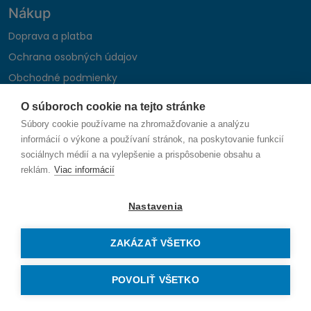
Nákup
Doprava a platba
Ochrana osobných údajov
Obchodné podmienky
Reklamačný poriadok
O súboroch cookie na tejto stránke
Montáž autohifi
Súbory cookie používame na zhromažďovanie a analýzu
Formulár na odstúpenie od zmluvy
informácií o výkone a používaní stránok, na poskytovanie funkcií
sociálnych médií a na vylepšenie a prispôsobenie obsahu a
reklám.
Viac informácií
Sledujte nás
Nastavenia
ZAKÁZAŤ VŠETKO
© 2026 SAUNIKA spol. s r.o. Zlatovská 1783, 911 05 Trenčín
Vytvorené na mieru od
denva.sk
POVOLIŤ VŠETKO
Právo na odstúpenie od zmluvy — odoslať žiadosť o odstúpenie