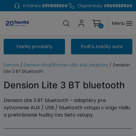
Infolinka
0911568500
Objednávky
0905568500
Menu
0
Všetky produkty
Podľa značky auta
Domov
/
Dension iPod/iPhone-USB-AUX adaptéry
/ Dension
Lite 3 BT bluetooth
Dension Lite 3 BT bluetooth
Dension Lite 3 BT bluetooth – adaptéry pre
vytvorenie AUX / USB / bluetooth vstupu v origo rádiu
a prehrávanie hudby cez tieto vstupy.