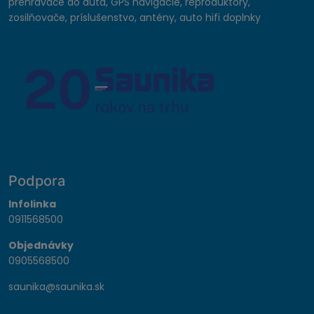
prehrávače do auta, GPS navigácie, reproduktory,
zosilňovače, príslušenstvo, antény, auto hifi doplnky
Podpora
Infolinka
0911568500
Objednávky
0905568500
saunika@saunika.sk