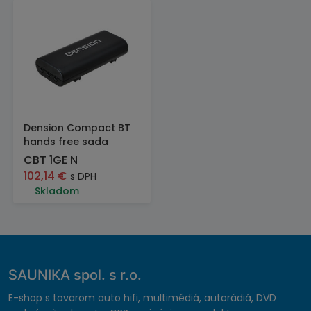
Dension Compact BT
hands free sada
CBT 1GE N
102,14
€
s DPH
Skladom
SAUNIKA spol. s r.o.
E-shop s tovarom auto hifi, multimédiá, autorádiá, DVD