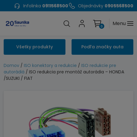
Infolinka
0911568500
Objednávky
0905568500
Menu
0
Všetky produkty
Podľa značky auta
Domov
/
ISO konektory a redukcie
/
ISO redukcie pre
autorádiá
/ ISO redukcia pre montáž autorádia – HONDA
/SUZUKI / FIAT