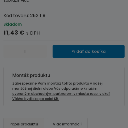
Zobraziť viac
Kód tovaru:
252 119
Skladom
11,43
€
s DPH
množstvo
Pridať do košíka
ISO
redukcia
pre
montáž
Montáž produktu
autorádia
Zabezpečíme Vám montáž tohto produktu v našej
-
montážnej dielni alebo Vás odporučíme k našim
overeným obchodným partnerom v mieste resp. v okolí
HONDA
Vášho bydliska po celej SR.
/SUZUKI
/
FIAT
Popis produktu
Viac informácií