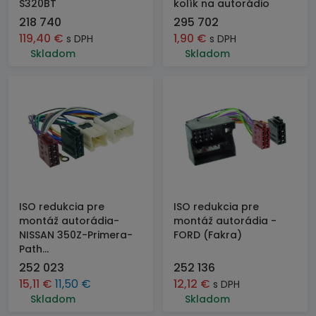
S320BT
kolík na autorádio
218 740
295 702
119,40
€
1,90
€
s DPH
s DPH
Skladom
Skladom
ISO redukcia pre
ISO redukcia pre
montáž autorádia-
montáž autorádia -
NISSAN 350Z-Primera-
FORD (Fakra)
Path...
252 023
252 136
15,11
€
11,50
€
12,12
€
s DPH
Skladom
Skladom