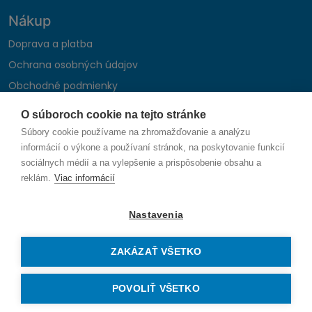
Nákup
Doprava a platba
Ochrana osobných údajov
Obchodné podmienky
Reklamačný poriadok
O súboroch cookie na tejto stránke
Montáž autohifi
Súbory cookie používame na zhromažďovanie a analýzu
Formulár na odstúpenie od zmluvy
informácií o výkone a používaní stránok, na poskytovanie funkcií
sociálnych médií a na vylepšenie a prispôsobenie obsahu a
reklám.
Viac informácií
Sledujte nás
Nastavenia
ZAKÁZAŤ VŠETKO
© 2026 SAUNIKA spol. s r.o. Zlatovská 1783, 911 05 Trenčín
Vytvorené na mieru od
denva.sk
POVOLIŤ VŠETKO
Právo na odstúpenie od zmluvy — odoslať žiadosť o odstúpenie