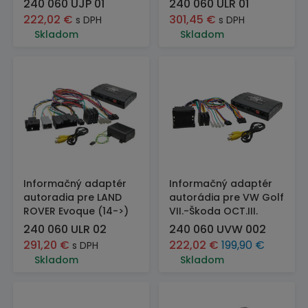
240 060 UJP 01
240 060 ULR 01
222,02
€
301,45
€
s DPH
s DPH
Skladom
Skladom
Informačný adaptér
Informačný adaptér
autoradia pre LAND
autorádia pre VW Golf
ROVER Evoque (14->)
VII.-Škoda OCT.III.
240 060 ULR 02
240 060 UVW 002
291,20
€
222,02
€
199,90
€
s DPH
Skladom
Skladom