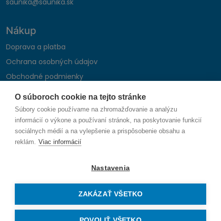
saunika@saunika.sk
Nákup
Doprava a platba
Ochrana osobných údajov
Obchodné podmienky
Reklamačný poriadok
O súboroch cookie na tejto stránke
Montáž autohifi
Súbory cookie používame na zhromažďovanie a analýzu
Formulár na odstúpenie od zmluvy
informácií o výkone a používaní stránok, na poskytovanie funkcií
sociálnych médií a na vylepšenie a prispôsobenie obsahu a
reklám.
Viac informácií
Sledujte nás
Nastavenia
ZAKÁZAŤ VŠETKO
© 2026 SAUNIKA spol. s r.o. Zlatovská 1783, 911 05 Trenčín
Vytvorené na mieru od
denva.sk
POVOLIŤ VŠETKO