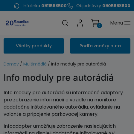
Infolinka
0911568500
Objednávky
0905568500
Menu
0
Všetky produkty
Podľa značky auta
Domov
/
Multimédiá
/ Info moduly pre autorádiá
Info moduly pre autorádiá
Info moduly pre autorádiá sú informačné adaptéry
pre zobrazenie informácií o vozidle na monitore
dodatočne inštalovaného autorádia, ovládanie na
volante a pripojenie parkovacej kamery.
Infoadapter umožňuje zobrazenie nasledujúcich
informácií na displeji dodatočne inštalované AV