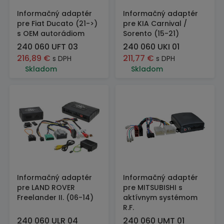
Informačný adaptér
Informačný adaptér
pre Fiat Ducato (21->)
pre KIA Carnival /
s OEM autorádiom
Sorento (15-21)
240 060 UFT 03
240 060 UKI 01
216,89
€
211,77
€
s DPH
s DPH
Skladom
Skladom
Informačný adaptér
Informačný adaptér
pre LAND ROVER
pre MITSUBISHI s
Freelander II. (06-14)
aktívnym systémom
R.F.
240 060 ULR 04
240 060 UMT 01