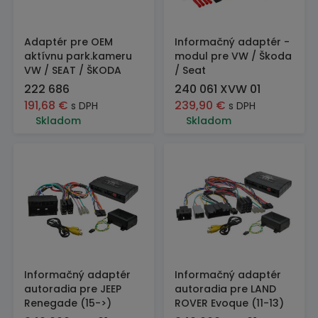
Adaptér pre OEM
Informačný adaptér -
aktívnu park.kameru
modul pre VW / Škoda
VW / SEAT / ŠKODA
/ Seat
222 686
240 061 XVW 01
191,68
€
239,90
€
s DPH
s DPH
Skladom
Skladom
Informačný adaptér
Informačný adaptér
autoradia pre JEEP
autoradia pre LAND
Renegade (15->)
ROVER Evoque (11-13)