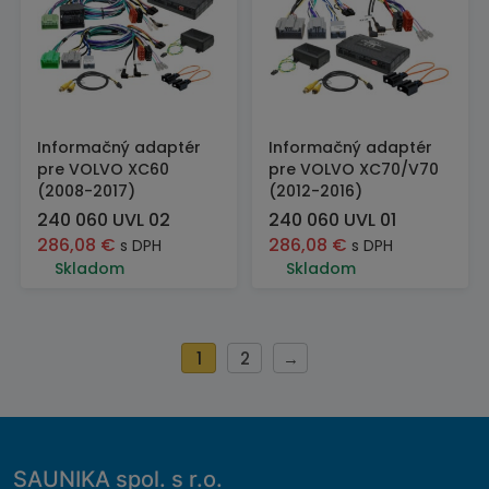
Informačný adaptér
Informačný adaptér
pre VOLVO XC60
pre VOLVO XC70/V70
(2008-2017)
(2012-2016)
240 060 UVL 02
240 060 UVL 01
286,08
€
286,08
€
s DPH
s DPH
Skladom
Skladom
1
2
→
SAUNIKA spol. s r.o.