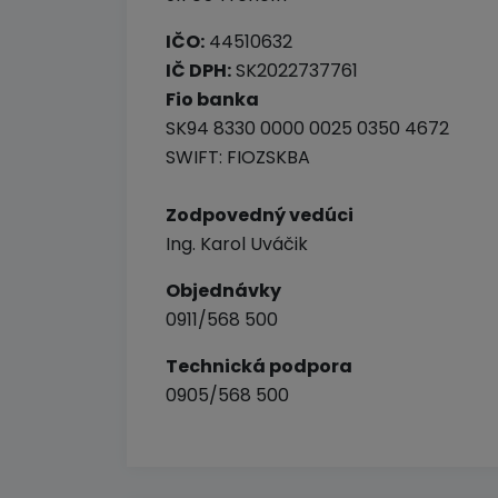
IČO:
44510632
IČ DPH:
SK2022737761
Fio banka
SK94 8330 0000 0025 0350 4672
SWIFT: FIOZSKBA
Zodpovedný vedúci
Ing. Karol Uváčik
Objednávky
0911/568 500
Technická podpora
0905/568 500