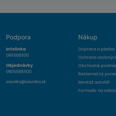
Podpora
Nákup
Infolinka
Doprava a platba
0911568500
Ochrana osobných
Objednávky
Obchodné podmi
0905568500
Reklamačný poria
saunika@saunika.sk
Montáž autohifi
Formulár na odstú