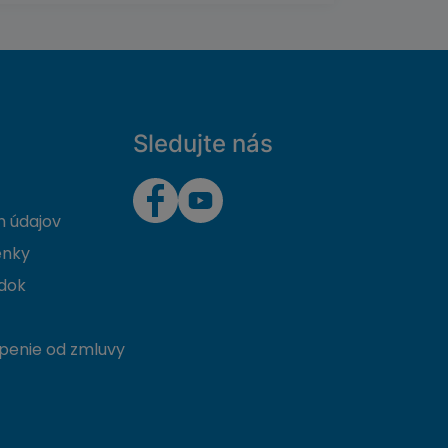
Sledujte nás
 údajov
enky
dok
penie od zmluvy