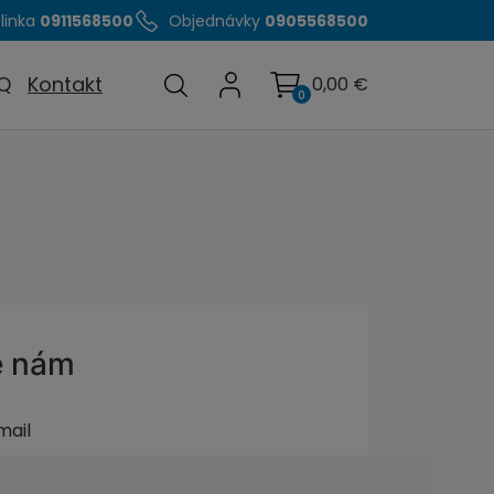
linka
0911568500
Objednávky
0905568500
Q
Kontakt
0,00
€
0
e nám
mail