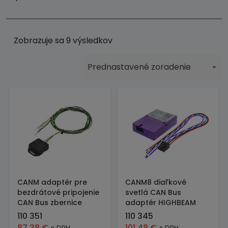
Zobrazuje sa 9 výsledkov
Prednastavené zoradenie
CANM adaptér pre
CANM8 diaľkové
bezdrátové pripojenie
svetlá CAN Bus
CAN Bus zbernice
adaptér HIGHBEAM
110 351
110 345
87,38
€
101,48
€