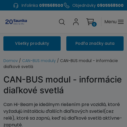
Infolinka
0911568500
Objednávky
0905568500
Menu
0
Všetky produkty
Podľa značky auta
Domov
/
CAN-BUS moduly
/ CAN-BUS modul - informácie
diaľkové svetlá
CAN-BUS modul - informácie
diaľkové svetlá
Can Hi-Beam je ideálnym riešením pre vozidlá, ktoré
vyžadujú inštaláciu ďalších diaľkových svetiel(cez
relé), ktoré sa zapnú, keď sú diaľkové svetlá aktívne-
zapnuté.