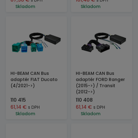
s DPH
s DPH
Skladom
Skladom
HI-BEAM CAN Bus
HI-BEAM CAN Bus
adaptér FIAT Ducato
adaptér FORD Ranger
(4/2021->)
(2015->) / Transit
(2012->)
110 415
110 408
61,14
€
61,14
€
s DPH
s DPH
Skladom
Skladom