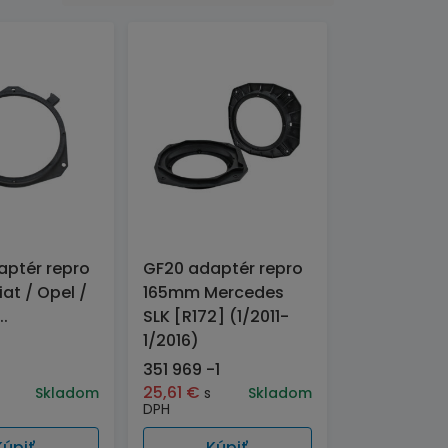
aptér repro
GF20 adaptér repro
at / Opel /
165mm Mercedes
..
SLK [R172] (1/2011-
1/2016)
351 969 -1
25,61
€
Skladom
s
Skladom
DPH
Kúpiť
Kúpiť