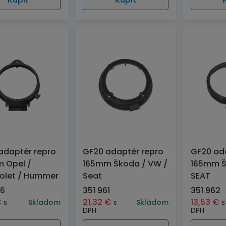
adaptér repro
GF20 adaptér repro
GF20 ad
 Opel /
165mm Škoda / VW /
165mm Š
olet / Hummer
Seat
SEAT
26
351 961
351 962
€
21,32
€
13,53
€
s
Skladom
s
Skladom
s
DPH
DPH