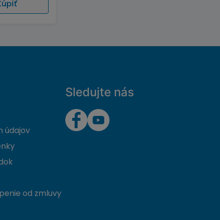
Kúpiť
Sledujte nás
 údajov
enky
dok
penie od zmluvy