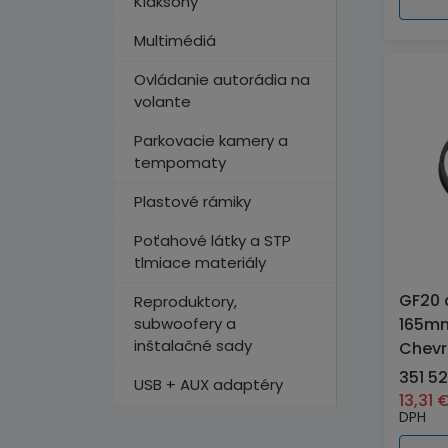
Klaksóny
Multimédiá
Ovládanie autorádia na
volante
Parkovacie kamery a
tempomaty
Plastové rámiky
Poťahové látky a STP
tlmiace materiály
GF20 
Reproduktory,
subwoofery a
165mm
inštalačné sady
Chevr
351 5
USB + AUX adaptéry
13,31
DPH