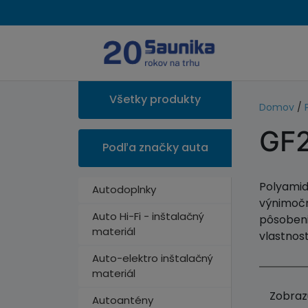
Všetky produkty
Domov
/
GF2
Podľa značky auta
Polyamid
Autodoplnky
výnimočné
Auto Hi-Fi - inštalačný
pôsobeni
materiál
vlastnos
Auto-elektro inštalačný
materiál
Zobraz
Autoantény