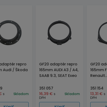
adaptér repro
GF20 adaptér repro
GF20 ad
 Audi / Škoda
165mm AUDI A3 / A4,
165mm Fi
SAAB 9.3, SEAT Exeo
Renault..
69
351 057
351 154
€
16,39
€
13,31
€
s
Skladom
s
Skladom
s
DPH
DPH
Kúpiť
Kúpiť