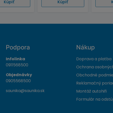
Kúpiť
Kúpiť
Podpora
Nákup
Infolinka
Doprava a platba
0911568500
Ochrana osobných
Objednávky
Obchodné podmi
0905568500
Reklamačný poria
saunika@saunika.sk
Montáž autohifi
Formulár na odstú