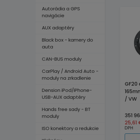
Autorádia a GPS
navigácie
AUX adaptéry
Black box - kamery do
auta
CAN-BUS moduly
CarPlay / Android Auto -
moduly na zrkadlenie
GF20 
Dension iPod/iPhone-
165mm
USB-AUX adaptéry
/ VW
Hands free sady - BT
351 9
moduly
25,61
DPH
ISO konektory a redukcie