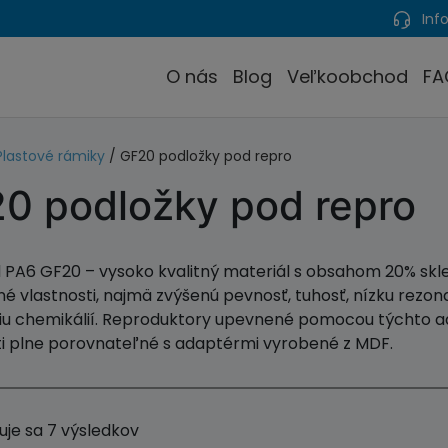
Info
O nás
Blog
Veľkoobchod
FA
Plastové rámiky
/ GF20 podložky pod repro
0 podložky pod repro
 PA6 GF20 – vysoko kvalitný materiál s obsahom 20% skl
 vlastnosti, najmä zvýšenú pevnosť, tuhosť, nízku rezonan
u chemikálií. Reproduktory upevnené pomocou týchto ad
ti plne porovnateľné s adaptérmi vyrobené z MDF.
uje sa 7 výsledkov