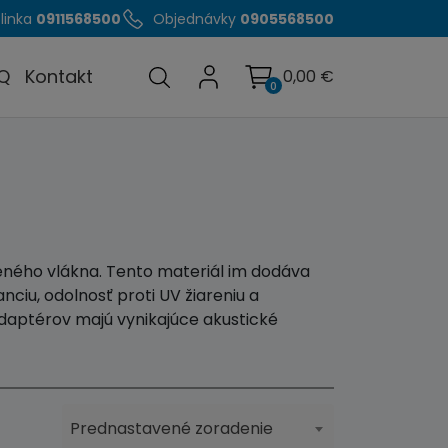
linka
0911568500
Objednávky
0905568500
Q
Kontakt
0,00
€
0
eného vlákna. Tento materiál im dodáva
ciu, odolnosť proti UV žiareniu a
aptérov majú vynikajúce akustické
Prednastavené zoradenie