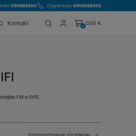
linka
0911568500
Objednávky
0905568500
Q
Kontakt
0,00
€
0
FI
stejšie FM a GPS.
Prednastavené zoradenie