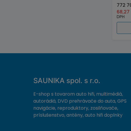
772 7
68,27
DPH
SAUNIKA spol. s r.o.
E-shop s tovarom auto hifi, multimédiá,
autorádiá, DVD prehrávače do auta, GPS
navigácie, reproduktory, zosilňovače,
príslušenstvo, antény, auto hifi doplnky