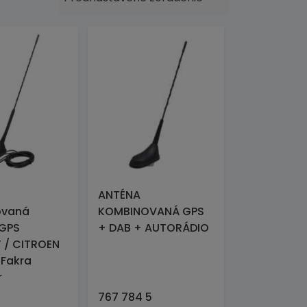
ANTÉNA
ovaná
KOMBINOVANÁ GPS
GPS
+ DAB + AUTORÁDIO
 / CITROEN
 Fakra
r
767 784 5