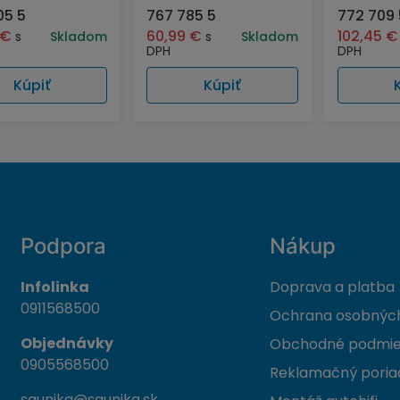
05 5
767 785 5
772 709 
€
60,99
€
102,45
€
s
Skladom
s
Skladom
DPH
DPH
Kúpiť
Kúpiť
Podpora
Nákup
Infolinka
Doprava a platba
0911568500
Ochrana osobných
Objednávky
Obchodné podmi
0905568500
Reklamačný poria
saunika@saunika.sk