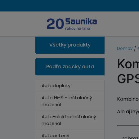
Všetky produkty
Domov
/
Kom
Podľa značky auta
GP
Autodoplnky
Auto Hi-Fi - inštalačný
Kombinov
materiál
Ale aj in
Auto-elektro inštalačný
materiál
Autoantény
Zobraz