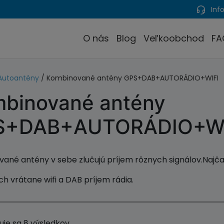
Info
O nás
Blog
Veľkoobchod
FA
Autoantény
/ Kombinované antény GPS+DAB+AUTORÁDIO+WIFI
binované antény
S+DAB+AUTORÁDIO+WI
ané antény v sebe zlučujú príjem rôznych signálov.Najča
ých vrátane wifi a DAB príjem rádia.
uje sa 8 výsledkov