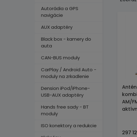
Autorádia a GPS
navigácie
AUX adaptéry
Black box - kamery do
auta
CAN-BUS moduly
CarPlay / Android Auto -
moduly na zrkadlenie
Anté
Dension iPod/iPhone-
komb
USB-AUX adaptéry
AM/F
Hands free sady - BT
aktív
moduly
ISO konektory a redukcie
297 12