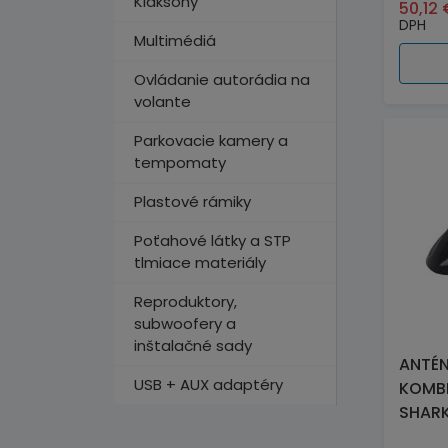
Klaksóny
50,12
DPH
Multimédiá
Ovládanie autorádia na
volante
Parkovacie kamery a
tempomaty
Plastové rámiky
Poťahové látky a STP
tlmiace materiály
Reproduktory,
subwoofery a
inštalačné sady
ANTÉ
USB + AUX adaptéry
KOMB
SHARK