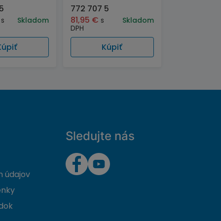
5
772 707 5
81,95
€
s
Skladom
s
Skladom
DPH
Kúpiť
Kúpiť
Sledujte nás
 údajov
enky
dok