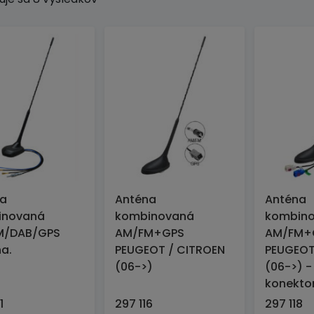
na
Anténa
Anténa
inovaná
kombinovaná
kombin
M/DAB/GPS
AM/FM+GPS
AM/FM+
na.
PEUGEOT / CITROEN
PEUGEOT
(06->)
(06->) -
konekto
1
297 116
297 118