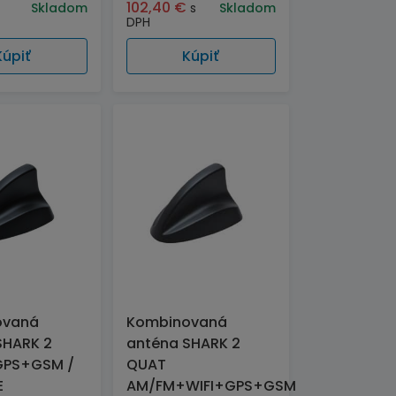
102,40
€
Skladom
s
Skladom
DPH
Kúpiť
Kúpiť
ovaná
Kombinovaná
SHARK 2
anténa SHARK 2
GPS+GSM /
QUAT
E
AM/FM+WIFI+GPS+GSM