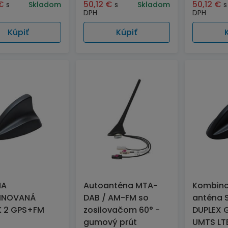
€
50,12
€
50,12
€
s
Skladom
s
Skladom
s
DPH
DPH
Kúpiť
Kúpiť
NA
Autoanténa MTA-
Kombin
INOVANÁ
DAB / AM-FM so
anténa 
 2 GPS+FM
zosilovačom 60° -
DUPLEX 
gumový prút
UMTS LT