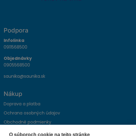
Podpora
Infolinka
0911568500
Objednávky
0905568500
saunika@saunika.sk
Nákup
Doprava a platba
Ochrana osobných údajov
Obchodné podmienky
Reklamačný poriadok
O súboroch cookie na tejto stránke