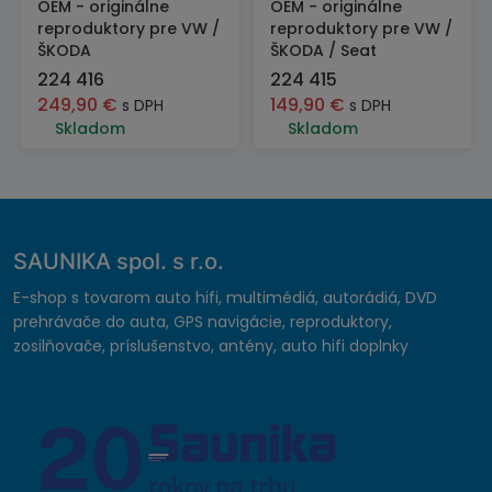
OEM - originálne
OEM - originálne
reproduktory pre VW /
reproduktory pre VW /
ŠKODA
ŠKODA / Seat
224 416
224 415
249,90
€
149,90
€
s DPH
s DPH
Skladom
Skladom
SAUNIKA spol. s r.o.
E-shop s tovarom auto hifi, multimédiá, autorádiá, DVD
prehrávače do auta, GPS navigácie, reproduktory,
zosilňovače, príslušenstvo, antény, auto hifi doplnky