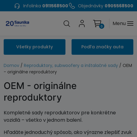
Infolinka
0911568500
Objednávky
0905568500
Menu
0
Všetky produkty
Podľa značky auta
Domov
/
Reproduktory, subwoofery a inštalačné sady
/ OEM
- originálne reproduktory
OEM - originálne
reproduktory
Kompletné sady reproduktorov pre konkrétne
vozidlá – všetko v jednom balení.
Hľadáte jednoduchý spôsob, ako výrazne zlepšiť zvuk