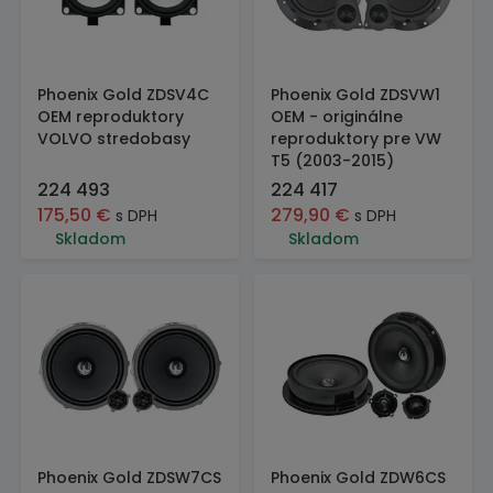
Phoenix Gold ZDSV4C
Phoenix Gold ZDSVW1
OEM reproduktory
OEM - originálne
VOLVO stredobasy
reproduktory pre VW
T5 (2003-2015)
224 493
224 417
175,50
€
279,90
€
s DPH
s DPH
Skladom
Skladom
Phoenix Gold ZDSW7CS
Phoenix Gold ZDW6CS