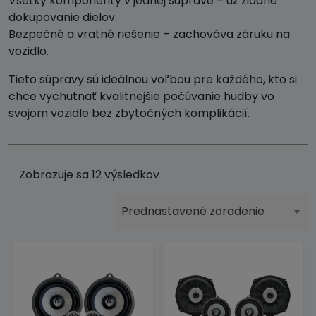
Všetky komponenty v jednej súprave – už žiadne
dokupovanie dielov.
Bezpečné a vratné riešenie – zachováva záruku na
vozidlo.
Tieto súpravy sú ideálnou voľbou pre každého, kto si
chce vychutnať kvalitnejšie počúvanie hudby vo
svojom vozidle bez zbytočných komplikácií.
Zobrazuje sa 12 výsledkov
Prednastavené zoradenie