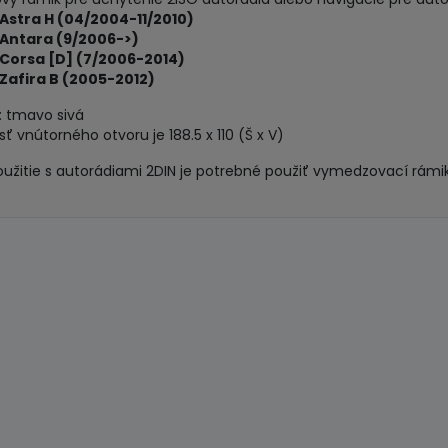
tmavo
Astra H (04/2004-11/2010)
 Antara (9/2006->)
sivá
 Corsa [D] (7/2006-2014)
Zafira B (2005-2012)
: tmavo sivá
sť vnútorného otvoru je 188.5 x 110 (Š x V)
oužitie s autorádiami 2DIN je potrebné použiť vymedzovací rámik