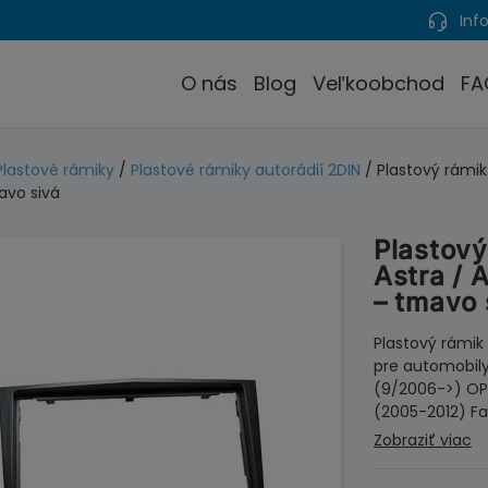
Info
O nás
Blog
Veľkoobchod
FA
Plastové rámiky
/
Plastové rámiky autorádií 2DIN
/ Plastový rámik
avo sivá
Plastový
Astra / 
– tmavo 
Plastový rámik
pre automobily
(9/2006->) OPE
(2005-2012) Fa
Zobraziť viac