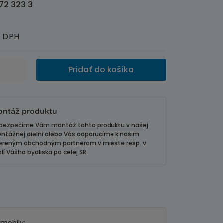
72 323 3
s DPH
Pridať do košíka
ntáž produktu
bezpečíme Vám montáž tohto produktu v našej
ntážnej dielni alebo Vás odporučíme k našim
ereným obchodným partnerom v mieste resp. v
lí Vášho bydliska po celej SR.
omobily: