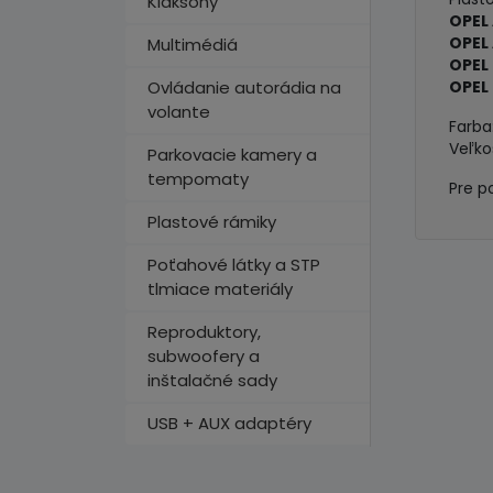
Klaksóny
OPEL 
OPEL
Multimédiá
OPEL
Ovládanie autorádia na
OPEL 
volante
Farba
Veľko
Parkovacie kamery a
tempomaty
Pre p
Plastové rámiky
Poťahové látky a STP
tlmiace materiály
Reproduktory,
subwoofery a
inštalačné sady
USB + AUX adaptéry