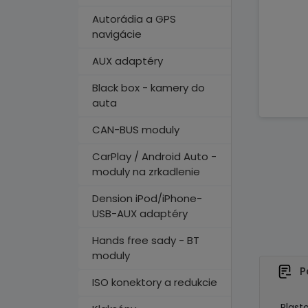
Autorádia a GPS
navigácie
AUX adaptéry
Black box - kamery do
auta
CAN-BUS moduly
CarPlay / Android Auto -
moduly na zrkadlenie
Dension iPod/iPhone-
USB-AUX adaptéry
Hands free sady - BT
moduly
P
ISO konektory a redukcie
Plast