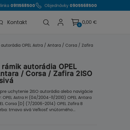
linka
0911568500
Objednávky
0905568500
Q
Kontakt
0,00
€
0
 autorádia OPEL Astra / Antara / Corsa / Zafira
 rámik autorádia OPEL
Antara / Corsa / Zafira 2ISO
sivá
 pre uchytenie 2ISO autorádia alebo navigácie
: OPEL Astra H (04/2004-11/2010) OPEL Antara
L Corsa [D] (7/2006-2014) OPEL Zafira B
rba: tmavo sivá Veľkosť vnútorného…