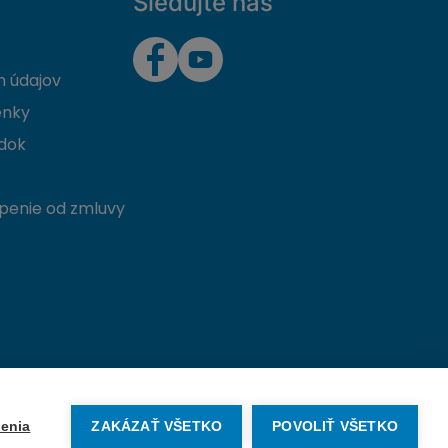
Sledujte nás
 údajov
enky
dok
penie od zmluvy
Vytvorené na mieru od
denva.sk
enia
ZAKÁZAŤ VŠETKO
POVOLIŤ VŠETKO