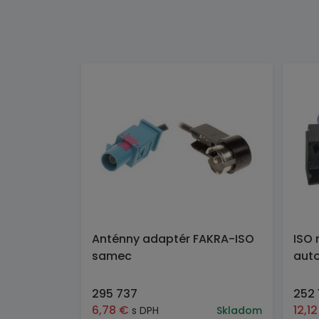
Anténny adaptér FAKRA-ISO
ISO 
samec
auto
295 737
252 
6,78
€
12,1
s DPH
Skladom