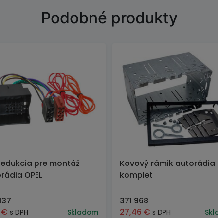
Podobné produkty
redukcia pre montáž
Kovový rámik autorádia 
rádia OPEL
komplet
137
371 968
2
€
27,46
€
s DPH
Skladom
s DPH
Skl