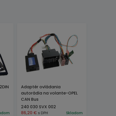
2DIN
Adaptér ovládania
autorádia na volante-OPEL
CAN Bus
240 030 SVX 002
86,20
€
adom
s DPH
Skladom