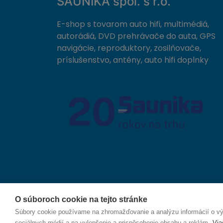
SAUNIKA spol. s r.o.
E-shop s tovarom auto hifi, multimédiá,
autorádiá, DVD prehrávače do auta, GPS
navigácie, reproduktory, zosilňovače,
príslušenstvo, antény, auto hifi doplnky
O súboroch cookie na tejto stránke
© 2026 SAUNIKA spol. s r.o. Zlatovská 1783, 911 05
Súbory cookie používame na zhromažďovanie a analýzu informácií o výk
sociálnych médií a na vylepšenie a prispôsobenie obsahu a reklám.
Via