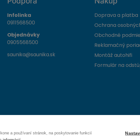
Podpora
Nákup
Infolinka
Doprava a platba
0911568500
Ochrana osobných
Objednávky
Obchodné podmi
0905568500
Reklamačný poria
saunika@saunika.sk
Montáž autohifi
Formulár na odstú
 Trenčín
one a používaní stránok, na poskytovanie funkcií
Nastav
c informácií