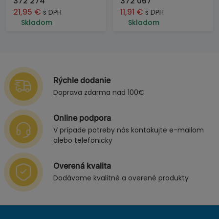
372 274
372 067
21,95
€
11,91
€
s DPH
s DPH
Skladom
Skladom
Rýchle dodanie
Doprava zdarma nad 100€
Online podpora
V prípade potreby nás kontakujte e-mailom
alebo telefonicky
Overená kvalita
Dodávame kvalitné a overené produkty