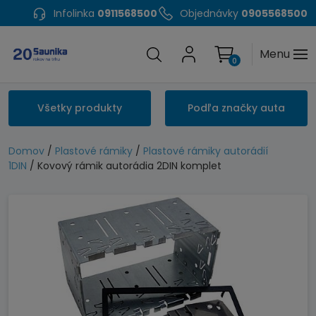
Infolinka
0911568500
Objednávky
0905568500
Menu
0
Všetky produkty
Podľa značky auta
Domov
/
Plastové rámiky
/
Plastové rámiky autorádií
1DIN
/ Kovový rámik autorádia 2DIN komplet