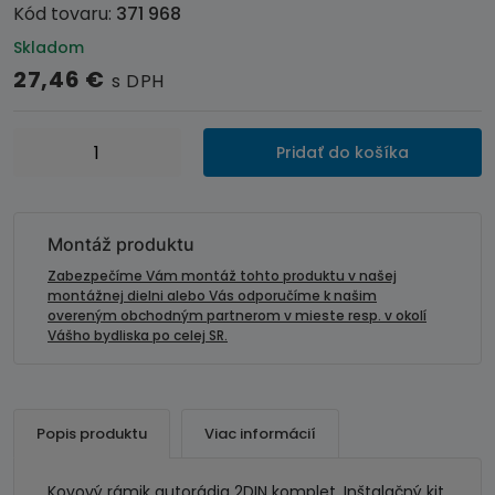
Kód tovaru:
371 968
Skladom
27,46
€
s DPH
množstvo
Pridať do košíka
Kovový
rámik
autorádia
2DIN
Montáž produktu
komplet
Zabezpečíme Vám montáž tohto produktu v našej
montážnej dielni alebo Vás odporučíme k našim
overeným obchodným partnerom v mieste resp. v okolí
Vášho bydliska po celej SR.
Popis produktu
Viac informácií
Kovový rámik autorádia 2DIN komplet. Inštalačný kit