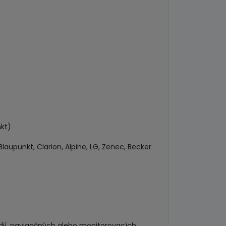
kt)
laupunkt, Clarion, Alpine, LG, Zenec, Becker
dií, navigačných alebo monitorovacích