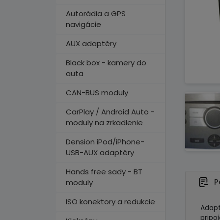
Autorádia a GPS
navigácie
AUX adaptéry
Black box - kamery do
auta
CAN-BUS moduly
CarPlay / Android Auto -
moduly na zrkadlenie
Dension iPod/iPhone-
USB-AUX adaptéry
Hands free sady - BT
P
moduly
ISO konektory a redukcie
Adapt
pripo