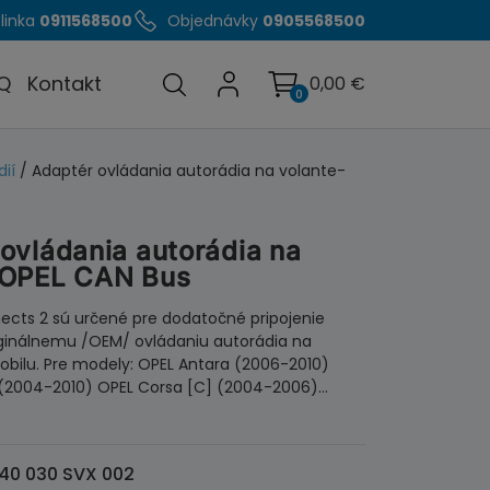
linka
0911568500
Objednávky
0905568500
Q
Kontakt
0,00
€
0
ií
/ Adaptér ovládania autorádia na volante-
ovládania autorádia na
-OPEL CAN Bus
cts 2 sú určené pre dodatočné pripojenie
iginálnemu /OEM/ ovládaniu autorádia na
bilu. Pre modely: OPEL Antara (2006-2010)
 (2004-2010) OPEL Corsa [C] (2004-2006)…
40 030 SVX 002