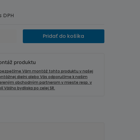
s DPH
Pridať do košíka
ntáž produktu
bezpečíme Vám montáž tohto produktu v našej
ntážnej dielni alebo Vás odporučíme k našim
ereným obchodným partnerom v mieste resp. v
lí Vášho bydliska po celej SR.