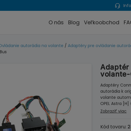
Info
O nás
Blog
Veľkoobchod
FA
Ovládanie autorádia na volante
/
Adaptéry pre ovládanie autorád
Bus
Adaptér 
volante
Adaptéry Conne
autorádia k or
volante automo
OPEL Astra [H]
Zobraziť viac
Kód tovaru:
2