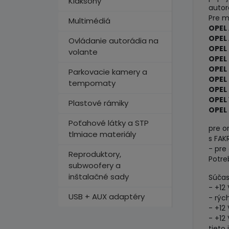
Klaksóny
autor
Pre m
Multimédiá
OPEL
OPEL 
Ovládanie autorádia na
OPEL
volante
OPEL
OPEL
Parkovacie kamery a
OPEL
tempomaty
OPEL
OPEL
Plastové rámiky
OPEL 
Poťahové látky a STP
pre 
tlmiace materiály
s FAK
- pre
Reproduktory,
Potre
subwoofery a
inštalačné sady
Súčas
- +12
USB + AUX adaptéry
- rýc
- +12
- +12
tieto