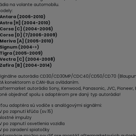
ádia na volante automobilu.
odely:
 Antara (2006-2010)
Astra [H] (2004-2010)
 Corsa [C] (2004-2006)
 Corsa [D] (7/2006-2009)
 Meriva [A] (2005-2010)
 Signum (2004->)
 Tigra (2005-2009)
 Vectra [C] (2004-2008)
Zafira [B] (2004-2014)
originálne autorádia CD30/CD30MP/CDC40/CD50/CD70 (Blaupun
RA konektorom a CAN-Bus ovládaním.
 aftermarket autorádia Sony, Kenwood, Panasonic, JVC, Pioneer, B
bné objednať spolu s adaptérom pre daný typ autorádia!
ťou adaptéra sú vodiče s analógovými signálmi:
 V po zapnutí kľúča (sv.15)
hlostné impulzy
 V po zapnutí osvetlenia vozidla
 V po zaradení spiatočky
 informácie možno použiť pre montáž aftermarketových autorá