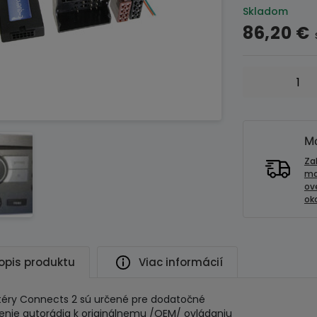
Skladom
86,20
€
množstvo
Adaptér
ovládania
autorádia
na
Mo
volante-
Za
OPEL
mo
ov
CAN
oko
Bus
opis produktu
Viac informácií
éry Connects 2 sú určené pre dodatočné
jenie autorádia k originálnemu /OEM/ ovládaniu