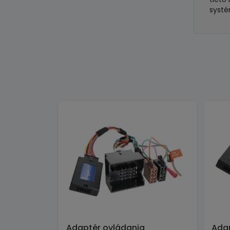
syst
Adaptér ovládania
Adap