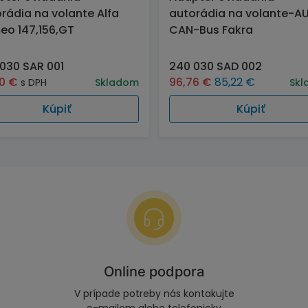
rádia na volante Alfa
autorádia na volante-AU
o 147,156,GT
CAN-Bus Fakra
030 SAR 001
240 030 SAD 002
90
€
96,76
€
85,22
€
s DPH
Skladom
Skl
Kúpiť
Kúpiť
Online podpora
V prípade potreby nás kontakujte