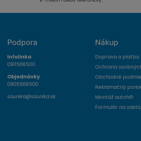
e-mailom alebo telefonicky
Podpora
Nákup
Infolinka
Doprava a platba
0911568500
Ochrana osobných
Objednávky
Obchodné podmi
0905568500
Reklamačný poria
saunika@saunika.sk
Montáž autohifi
Formulár na odstú