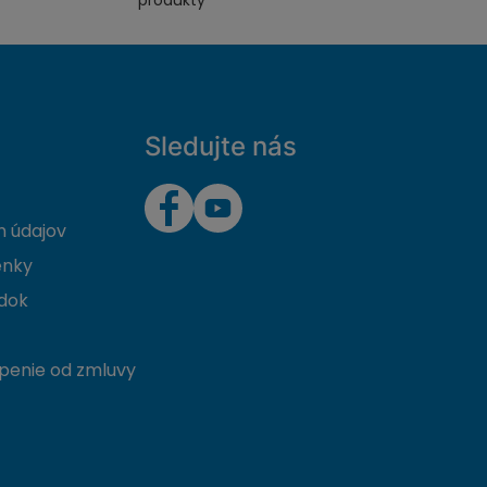
produkty
Sledujte nás
 údajov
enky
dok
penie od zmluvy