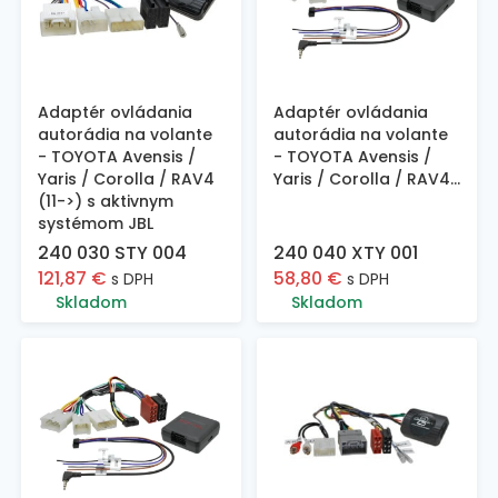
Adaptér ovládania
Adaptér ovládania
autorádia na volante
autorádia na volante
- TOYOTA Avensis /
- TOYOTA Avensis /
Yaris / Corolla / RAV4
Yaris / Corolla / RAV4...
(11->) s aktivnym
systémom JBL
240 030 STY 004
240 040 XTY 001
121,87
€
58,80
€
s DPH
s DPH
Skladom
Skladom