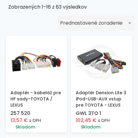
Zobrazených 1–16 z 63 výsledkov
Prednastavené zoradenie
Adaptér - kabeláž pre
Adaptér Dension Lite 3
HF sady-TOYOTA /
iPod-USB-AUX vstup
LEXUS
pre TOYOTA - LEXUS
257 520
GWL 3TO 1
13,57
€
102,45
€
s DPH
s DPH
Skladom
Skladom