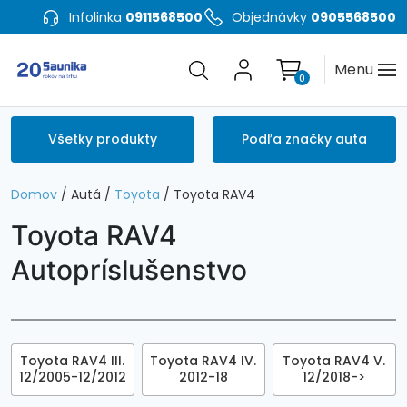
Infolinka
0911568500
Objednávky
0905568500
Menu
0
Všetky produkty
Podľa značky auta
Domov
/ Autá /
Toyota
/ Toyota RAV4
Toyota RAV4
Autopríslušenstvo
Toyota RAV4 III.
Toyota RAV4 IV.
Toyota RAV4 V.
12/2005-12/2012
2012-18
12/2018->