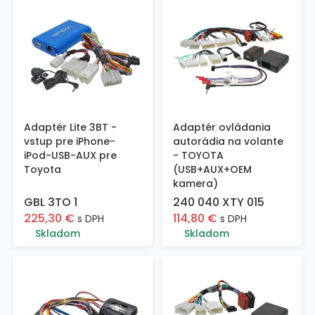
Adaptér Lite 3BT -
Adaptér ovládania
vstup pre iPhone-
autorádia na volante
iPod-USB-AUX pre
- TOYOTA
Toyota
(USB+AUX+OEM
kamera)
GBL 3TO 1
240 040 XTY 015
225,30
€
114,80
€
s DPH
s DPH
Skladom
Skladom