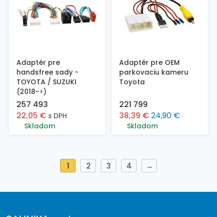
Adaptér pre
Adaptér pre OEM
handsfree sady -
parkovaciu kameru
TOYOTA / SUZUKI
Toyota
(2018->)
257 493
221 799
22,05
€
38,39
€
24,90
€
s DPH
Skladom
Skladom
1
2
3
4
→