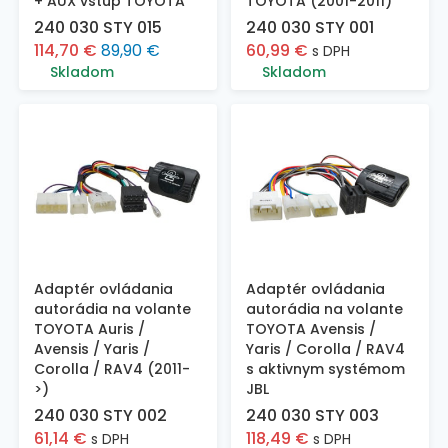
+ AUX vstup TOYOTA
TOYOTA (2001-2011)
240 030 STY 015
240 030 STY 001
114,70
€
89,90
€
60,99
€
s DPH
Skladom
Skladom
Adaptér ovládania
Adaptér ovládania
autorádia na volante
autorádia na volante
TOYOTA Auris /
TOYOTA Avensis /
Avensis / Yaris /
Yaris / Corolla / RAV4
Corolla / RAV4 (2011-
s aktivnym systémom
>)
JBL
240 030 STY 002
240 030 STY 003
61,14
€
118,49
€
s DPH
s DPH