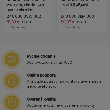
autorádia na volante -
autorádia na volante -
VW, Seat, Škoda CAN
BMW 3,5,X5,Mini
Bus - Fakra kon.
240 030 SVW 002
240 030 SBM 003
81,80
€
59,87
€
s DPH
s DPH
Skladom
Skladom
Rýchle dodanie
Doprava zdarma nad 100€
Online podpora
V prípade potreby nás kontakujte e-mailom
alebo telefonicky
Overená kvalita
Dodávame kvalitné a overené produkty