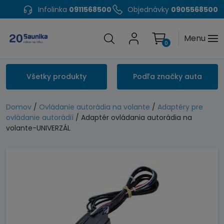
Infolinka
0911568500
Objednávky
0905568500
Menu
0
Všetky produkty
Podľa značky auta
Domov
/
Ovládanie autorádia na volante
/
Adaptéry pre
ovládanie autorádií
/ Adaptér ovládania autorádia na
volante-UNIVERZÁL