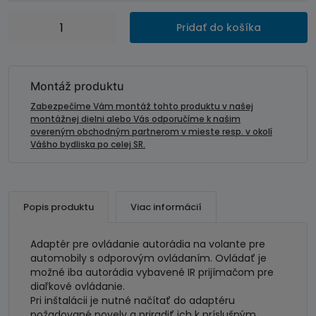
množstvo
Pridať do košíka
Adaptér
ovládania
autorádia
na
Montáž produktu
volante-
Zabezpečíme Vám montáž tohto produktu v našej
UNIVERZÁL
montážnej dielni alebo Vás odporučíme k našim
overeným obchodným partnerom v mieste resp. v okolí
Vášho bydliska po celej SR.
Popis produktu
Viac informácií
Adaptér pre ovládanie autorádia na volante pre
automobily s odporovým ovládaním. Ovládať je
možné iba autorádia vybavené IR prijímačom pre
diaľkové ovládanie.
Pri inštalácii je nutné načítať do adaptéru
požadované povely a priradiť ich k príslušným