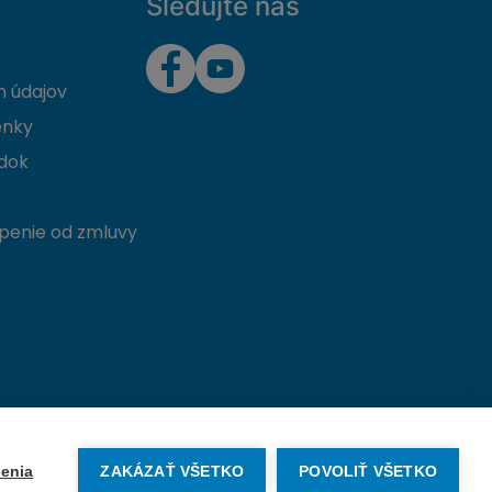
Sledujte nás
 údajov
enky
dok
penie od zmluvy
Vytvorené na mieru od
denva.sk
enia
ZAKÁZAŤ VŠETKO
POVOLIŤ VŠETKO