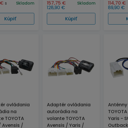
€
157,75
€
114,70
€
s
Skladom
Skladom
128,90
€
89,90
€
Kúpiť
Kúpiť
ér ovládania
Adaptér ovládania
Anténny
ádia na
autorádia na
TOYOTA 
te TOYOTA
volante TOYOTA
Yaris - 
/ Avensis /
Avensis / Yaris /
Outback.