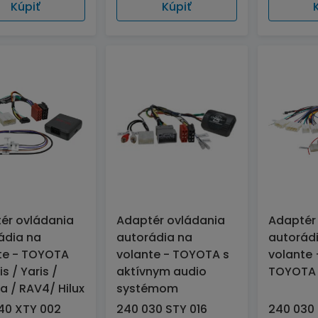
Kúpiť
Kúpiť
ér ovládania
Adaptér ovládania
Adaptér
ádia na
autorádia na
autorád
te - TOYOTA
volante - TOYOTA s
volante 
s / Yaris /
aktívnym audio
TOYOTA
a / RAV4/ Hilux
systémom
40 XTY 002
240 030 STY 016
240 030 