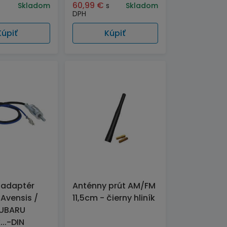
60,99
€
Skladom
s
Skladom
DPH
Kúpiť
Kúpiť
 adaptér
Anténny prút AM/FM
Avensis /
11,5cm - čierny hliník
SUBARU
..-DIN