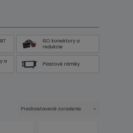
 BT
ISO konektory a
redukcie
y a
Plastové rámiky
Prednastavené zoradenie