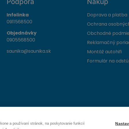
Podpora
Nákup
Infolinka
Doprava a platba
0911568500
Ochrana osobných
Objednávky
Obchodné podmi
0905568500
Reklamačný poria
saunika@saunika.sk
Montáž autohifi
Formulár na odstú
 Trenčín
one a používaní stránok, na poskytovanie funkcií
Nastav