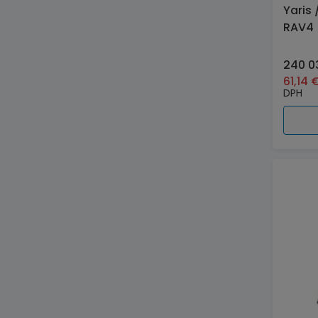
Yaris 
RAV4 
240 0
61,14
DPH