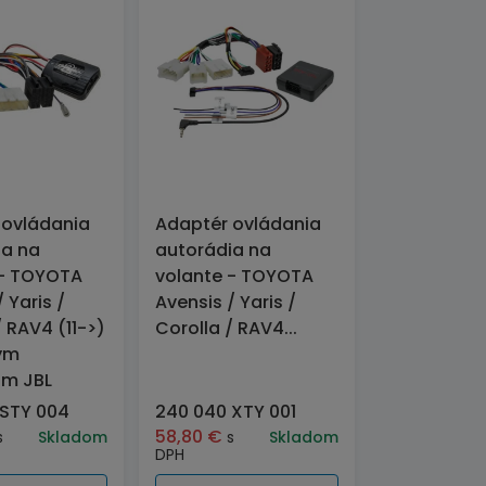
 ovládania
Adaptér ovládania
ia na
autorádia na
 - TOYOTA
volante - TOYOTA
 Yaris /
Avensis / Yaris /
/ RAV4 (11->)
Corolla / RAV4...
ym
m JBL
 STY 004
240 040 XTY 001
58,80
€
s
Skladom
s
Skladom
DPH