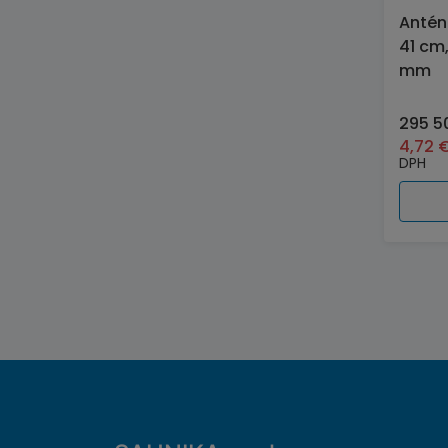
Antén
41 cm,
mm
295 5
4,72
DPH