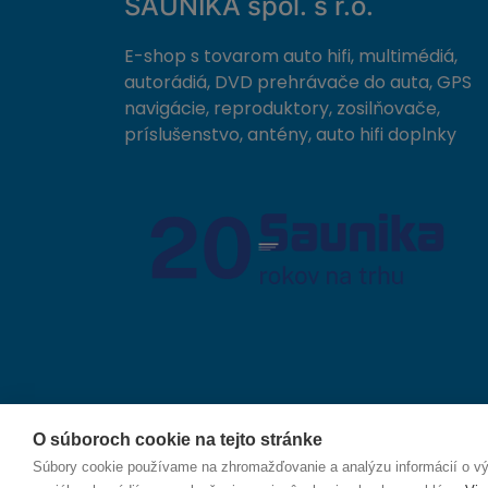
SAUNIKA spol. s r.o.
E-shop s tovarom auto hifi, multimédiá,
autorádiá, DVD prehrávače do auta, GPS
navigácie, reproduktory, zosilňovače,
príslušenstvo, antény, auto hifi doplnky
O súboroch cookie na tejto stránke
© 2026 SAUNIKA spol. s r.o. Zlatovská 1783, 911 05
Súbory cookie používame na zhromažďovanie a analýzu informácií o výk