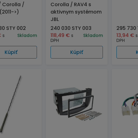
/ Corolla /
Corolla / RAV4 s
(2011->)
aktivnym systémom
JBL
30 STY 002
240 030 STY 003
295 730 
€
118,49
€
13,94
€
s
Skladom
s
Skladom
s
DPH
DPH
Kúpiť
Kúpiť