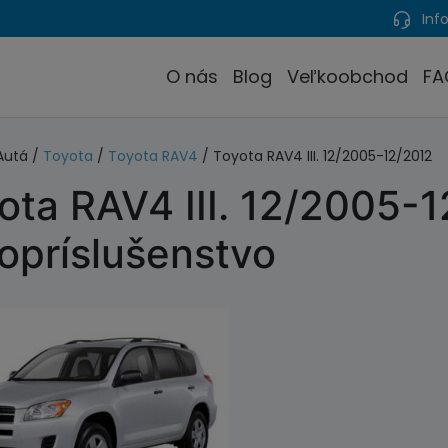
Info
O nás
Blog
Veľkoobchod
FA
Autá /
Toyota
/
Toyota RAV4
/ Toyota RAV4 III. 12/2005-12/2012
ota RAV4 III. 12/2005-
opríslušenstvo