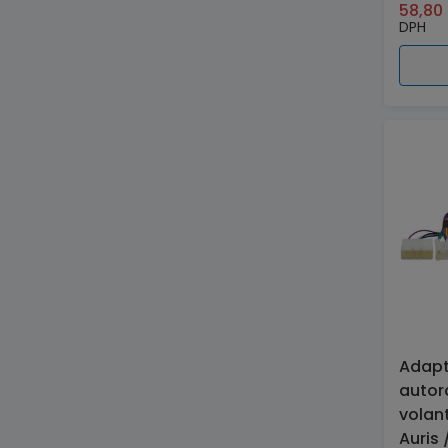
58,80
DPH
Adapt
autor
volan
Auris 