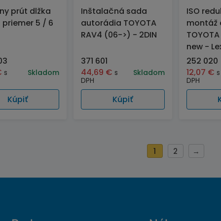
ny prút dlžka
Inštalačná sada
ISO redu
 priemer 5 / 6
autorádia TOYOTA
montáž 
RAV4 (06->) - 2DIN
TOYOTA 
new - Le
03
371 601
252 020
€
44,69
€
12,07
€
s
Skladom
s
Skladom
s
DPH
DPH
Kúpiť
Kúpiť
1
2
→