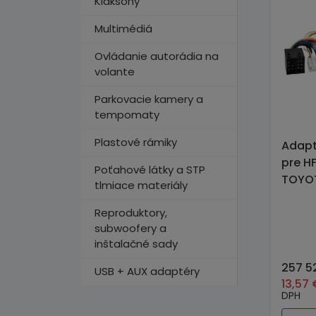
Klaksóny
Multimédiá
Ovládanie autorádia na
volante
Parkovacie kamery a
tempomaty
Plastové rámiky
Adapt
pre H
Poťahové látky a STP
TOYOT
tlmiace materiály
Reproduktory,
subwoofery a
inštalačné sady
257 5
USB + AUX adaptéry
13,57
DPH