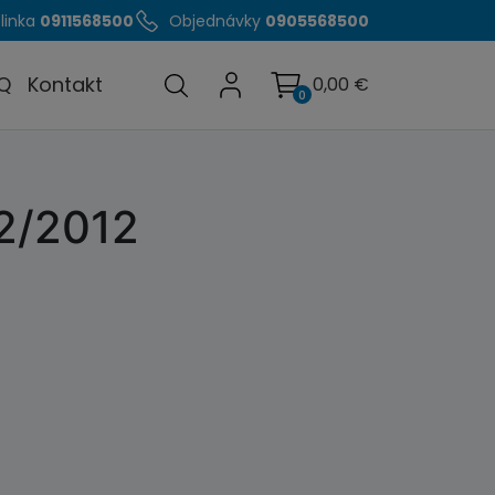
linka
0911568500
Objednávky
0905568500
Q
Kontakt
0,00
€
0
12/2012