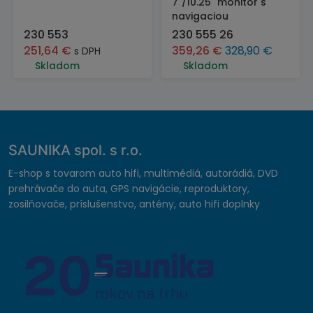
7"/10.25" monitor s
navigaciou
230 553
230 555 26
251,64
€
359,26
€
328,90
€
s DPH
Skladom
Skladom
SAUNIKA spol. s r.o.
E-shop s tovarom auto hifi, multimédiá, autorádiá, DVD
prehrávače do auta, GPS navigácie, reproduktory,
zosilňovače, príslušenstvo, antény, auto hifi doplnky