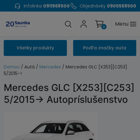
Infolinka
0911568500
Objednávky
0905568500
Menu
0
Všetky produkty
Podľa značky auta
Domov
/ Autá /
Mercedes
/ Mercedes GLC [X253][C253]
5/2015->
Mercedes GLC [X253][C253]
5/2015-> Autopríslušenstvo