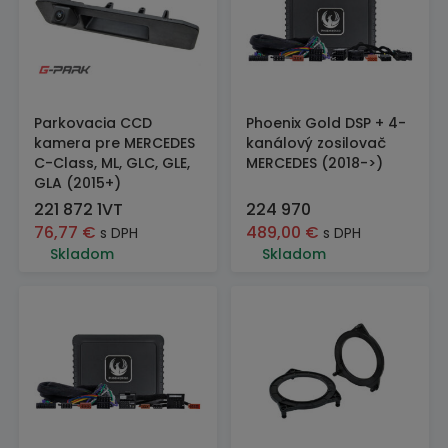
Parkovacia CCD
Phoenix Gold DSP + 4-
kamera pre MERCEDES
kanálový zosilovač
C-Class, ML, GLC, GLE,
MERCEDES (2018->)
GLA (2015+)
221 872 1VT
224 970
76,77
€
489,00
€
s DPH
s DPH
Skladom
Skladom