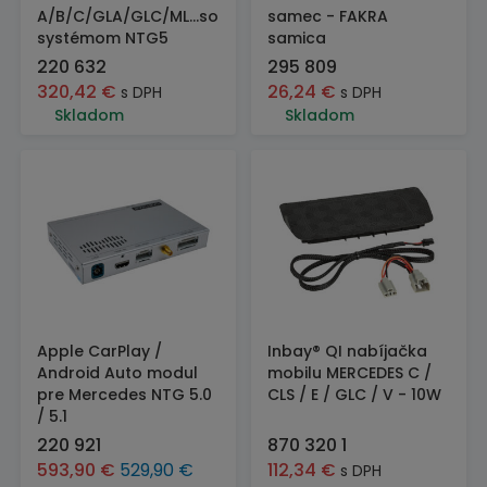
A/B/C/GLA/GLC/ML...so
samec - FAKRA
systémom NTG5
samica
220 632
295 809
320,42
€
26,24
€
s DPH
s DPH
Skladom
Skladom
Apple CarPlay /
Inbay® QI nabíjačka
Android Auto modul
mobilu MERCEDES C /
pre Mercedes NTG 5.0
CLS / E / GLC / V - 10W
/ 5.1
220 921
870 320 1
593,90
€
529,90
€
112,34
€
s DPH