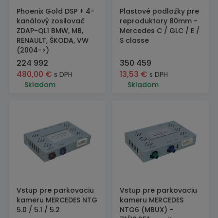
Phoenix Gold DSP + 4-
Plastové podložky pre
kanálový zosilovač
reproduktory 80mm -
ZDAP-QL1 BMW, MB,
Mercedes C / GLC / E /
RENAULT, ŠKODA, VW
S classe
(2004->)
224 992
350 459
480,00
€
13,53
€
s DPH
s DPH
Skladom
Skladom
Vstup pre parkovaciu
Vstup pre parkovaciu
kameru MERCEDES NTG
kameru MERCEDES
5.0 / 5.1 / 5.2
NTG6 (MBUX) -