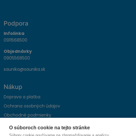
Podpora
Infolinka
0911568500
Objednávky
0905568500
saunika@saunika.sk
Nákup
Doprava a platba
Ochrana osobných údajov
Obchodné podmienky
Reklamačný poriadok
O súboroch cookie na tejto stránke
Montáž autohifi
Súbory cookie používame na zhromažďovanie a analýzu