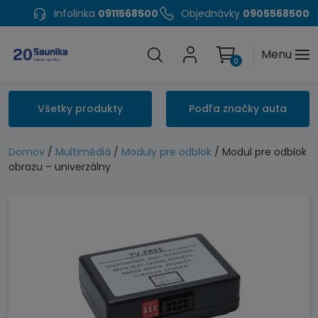
Infolinka
0911568500
Objednávky
0905568500
Menu
0
Všetky produkty
Podľa značky auta
Domov
/
Multimédiá
/
Moduly pre odblok
/ Modul pre odblok
obrazu – univerzálny