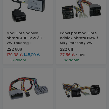
Modul pre odblok
Kábel pre modul pre
obrazu AUDI MMI 3G -
odblok obrazu BMW /
VW Touareg II.
MB / Porsche / VW
222 608
222 611
179,38
€
145,00
€
27,56
€
s DPH
Skladom
Skladom