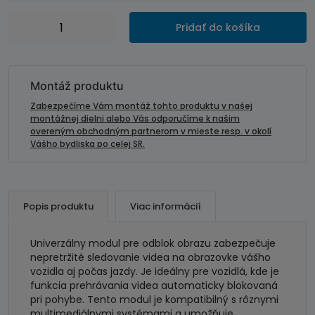
množstvo
Pridať do košíka
Modul
pre
odblok
obrazu
Montáž produktu
-
Zabezpečíme Vám montáž tohto produktu v našej
univerzálny
montážnej dielni alebo Vás odporučíme k našim
overeným obchodným partnerom v mieste resp. v okolí
Vášho bydliska po celej SR.
Popis produktu
Viac informácií
Univerzálny modul pre odblok obrazu zabezpečuje
nepretržité sledovanie videa na obrazovke vášho
vozidla aj počas jazdy. Je ideálny pre vozidlá, kde je
funkcia prehrávania videa automaticky blokovaná
pri pohybe. Tento modul je kompatibilný s rôznymi
multimediálnymi systémami a umožňuje