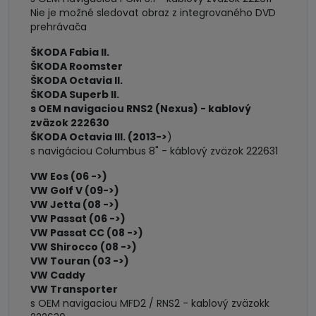
Nie je možné sledovat obraz z integrovaného DVD
prehrávača
ŠKODA Fabia II.
ŠKODA Roomster
ŠKODA Octavia II.
ŠKODA Superb II.
s OEM navigaciou RNS2 (Nexus) - kablový
zväzok 222630
ŠKODA Octavia III. (2013->
)
s navigáciou Columbus 8" - káblový zväzok 222631
VW Eos (06 ->)
VW Golf V (09->)
VW Jetta (08 ->)
VW Passat (06 ->)
VW Passat CC (08 ->)
VW Shirocco (08 ->)
VW Touran (03 ->)
VW Caddy
VW Transporter
s OEM navigaciou MFD2 / RNS2 - kablový zväzokk