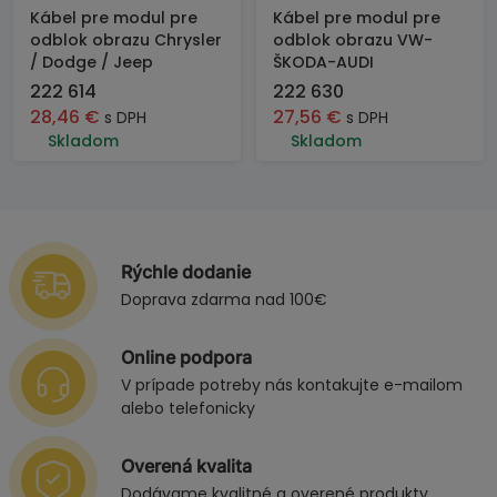
Kábel pre modul pre
Kábel pre modul pre
odblok obrazu Chrysler
odblok obrazu VW-
/ Dodge / Jeep
ŠKODA-AUDI
222 614
222 630
28,46
€
27,56
€
s DPH
s DPH
Skladom
Skladom
Rýchle dodanie
Doprava zdarma nad 100€
Online podpora
V prípade potreby nás kontakujte e-mailom
alebo telefonicky
Overená kvalita
Dodávame kvalitné a overené produkty