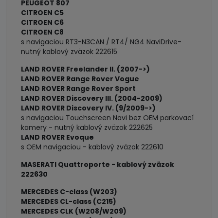
PEUGEOT 807
CITROEN C5
CITROEN C6
CITROEN C8
s navigaciou RT3-N3CAN / RT4/ NG4 NaviDrive-
nutný kablový zväzok 222615
LAND ROVER Freelander II. (2007->)
LAND ROVER Range Rover Vogue
LAND ROVER Range Rover Sport
LAND ROVER Discovery III. (2004-2009)
LAND ROVER Discovery IV. (9/2009->)
s navigaciou Touchscreen Navi bez OEM parkovací
kamery - nutný kablový zväzok 222625
LAND ROVER Evoque
s OEM navigaciou - kablový zväzok 222610
MASERATI Quattroporte - kablový zväzok
222630
MERCEDES C-class (W203)
MERCEDES CL-class (C215)
MERCEDES CLK (W208/W209)