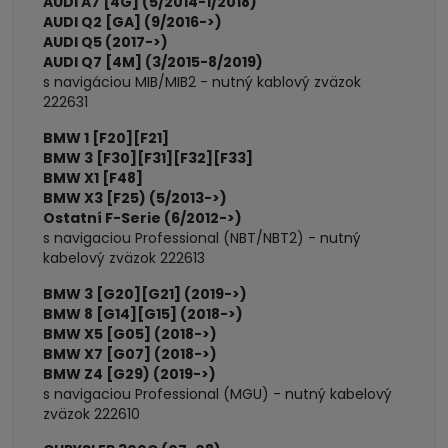
AUDI A7 [4G] (5/2014-1/2018)
AUDI Q2 [GA] (9/2016->)
AUDI Q5 (2017->)
AUDI Q7 [4M] (3/2015-8/2019)
s navigáciou MIB/MIB2 - nutný kablový zväzok
222631
BMW 1 [F20][F21]
BMW 3 [F30][F31][F32][F33]
BMW X1 [F48]
BMW X3 [F25) (5/2013->)
Ostatní F-Serie (6/2012->)
s navigaciou Professional (NBT/NBT2) - nutný
kabelový zväzok 222613
BMW 3 [G20][G21] (2019->)
BMW 8 [G14][G15] (2018->)
BMW X5 [G05] (2018->)
BMW X7 [G07] (2018->)
BMW Z4 [G29) (2019->)
s navigaciou Professional (MGU) - nutný kabelový
zväzok 222610