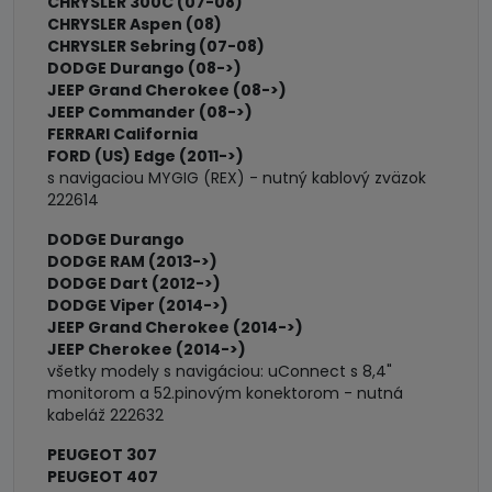
CHRYSLER 300C (07-08)
CHRYSLER Aspen (08)
CHRYSLER Sebring (07-08)
DODGE Durango (08->)
JEEP Grand Cherokee (08->)
JEEP Commander (08->)
FERRARI California
FORD (US) Edge (2011->)
s navigaciou MYGIG (REX) - nutný kablový zväzok
222614
DODGE Durango
DODGE RAM (2013->)
DODGE Dart (2012->)
DODGE Viper (2014->)
JEEP Grand Cherokee (2014->)
JEEP Cherokee (2014->)
všetky modely s navigáciou: uConnect s 8,4"
monitorom a 52.pinovým konektorom - nutná
kabeláž 222632
PEUGEOT 307
PEUGEOT 407