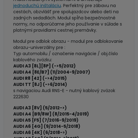
jednoduchú inštaláciu
. Perfektný pre zábavu na
cestách, obzvlášť pre spolujazdcov alebo deti na
zadných sedadlách. Modul spĺňa bezpečnostné
normy, no odporúčame jeho používanie v súlade s
platnými pravidlami cestnej premávky.
Modul pre odblok obrazu - modul pre odblokovanie
obrazu-univerzálny pre :
Typ automobilu / označenie navigácie / obj.číslo
kablového zväzku:
AUDI A3 [8L][8P] (->5/2012)
AUDI A4 [8E/B7] (11/2004-9/2007)
AUDI R8 [42] (->4/2015)
AUDI TT [8J] (->6/2014)
s navigaciou Audi RNS-E - nutný kablový zväzok
222630
AUDI A3 [8V] (5/2012->)
AUDI A4 [B9/8W] (8/2015-4/2019)
AUDI A5 [F5] (7/2016-9/2019)
AUDI A6 [4G] (9/2014-5/2018)
AUDI A6 [4K] (6/2018->)