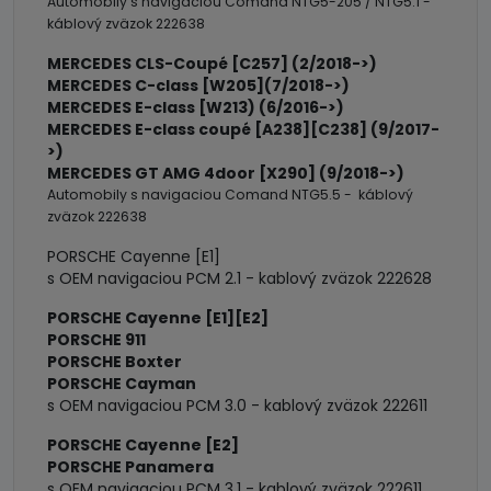
Automobily s navigaciou Comand NTG5-205 / NTG5.1 -
káblový zväzok 222638
MERCEDES CLS-Coupé [C257] (2/2018->)
MERCEDES C-class [W205](7/2018->)
MERCEDES E-class [W213) (6/2016->)
MERCEDES E-class coupé [A238][C238] (9/2017-
>)
MERCEDES GT AMG 4door [X290] (9/2018->)
Automobily s navigaciou Comand NTG5.5 - káblový
zväzok 222638
PORSCHE Cayenne [E1]
s OEM navigaciou PCM 2.1 - kablový zväzok 222628
PORSCHE Cayenne [E1][E2]
PORSCHE 911
PORSCHE Boxter
PORSCHE Cayman
s OEM navigaciou PCM 3.0 - kablový zväzok 222611
PORSCHE Cayenne [E2]
PORSCHE Panamera
s OEM navigaciou PCM 3.1 - kablový zväzok 222611