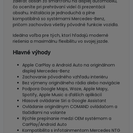
zdieľať obsah zo smartfónu na displej automobilu,
čo oceníte pri prehrávaní videí či prezentácii
obsahu. Inštalácia je jednoduchá a plne
kompatibilná so systémami Mercedes-Benz,
pričom zachováva všetky pôvodné funkcie vozidla.
Ideálna voľba pre tých, ktorí hľadajú moderné
riešenia a maximálnu flexibilitu vo svojej jazde.
Hlavné výhody
Apple CarPlay a Android Auto na originálnom
displeji Mercedes-Benz
Zachovanie pôvodného vzhľadu interiéru
Bez výmeny originálneho rádia alebo navigácie
Podpora Google Maps, Waze, Apple Mapy,
Spotify, Apple Music a ďalších aplikácií
Hlasové ovládanie Siri a Google Assistant
Ovládanie originálnym COMAND ovládačom a
tlačidlami na volante
Rýchle prepínanie medzi OEM systémom a
CarPlay/Android Auto
Kompatibilita s infotainmentom Mercedes NTG