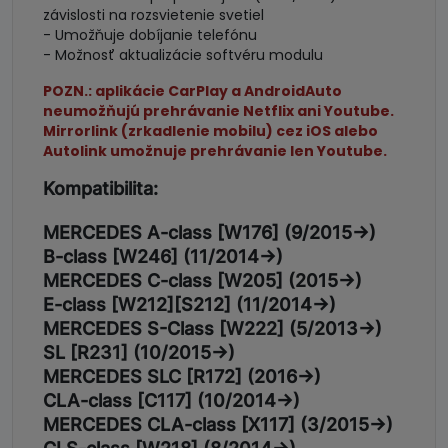
závislosti na rozsvietenie svetiel
- Umožňuje dobíjanie telefónu
- Možnosť aktualizácie softvéru modulu
POZN.: aplikácie CarPlay a AndroidAuto
neumožňujú prehrávanie Netflix ani Youtube.
Mirrorlink (zrkadlenie mobilu) cez iOS alebo
Autolink umožnuje prehrávanie len Youtube.
Kompatibilita:
MERCEDES A-class [W176] (9/2015->)
B-class [W246] (11/2014->)
MERCEDES C-class [W205] (2015->)
E-class [W212][S212] (11/2014->)
MERCEDES S-Class [W222] (5/2013->)
SL [R231] (10/2015->)
MERCEDES SLC [R172] (2016->)
CLA-class [C117] (10/2014->)
MERCEDES CLA-class [X117] (3/2015->)