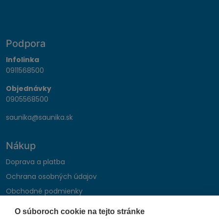
Podpora
Infolinka
0911568500
Objednávky
0905568500
saunika@saunika.sk
Nákup
Doprava a platba
Ochrana osobných údajov
Obchodné podmienky
Reklamačný poriadok
O súboroch cookie na tejto stránke