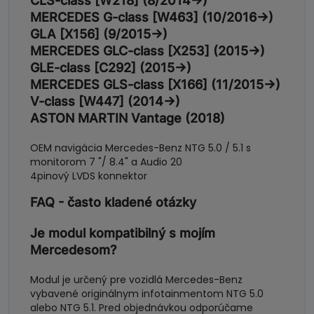
CLS-class [W218] (8/2014->)
MERCEDES G-class [W463] (10/2016->)
GLA [X156] (9/2015->)
MERCEDES GLC-class [X253] (2015->)
GLE-class [C292] (2015->)
MERCEDES GLS-class [X166] (11/2015->)
V-class [W447] (2014->)
ASTON MARTIN Vantage (2018)
OEM navigácia Mercedes-Benz NTG 5.0 / 5.1 s
monitorom 7 "/ 8.4" a Audio 20
4pinový LVDS konnektor
FAQ - často kladené otázky
Je modul kompatibilný s mojím
Mercedesom?
Modul je určený pre vozidlá Mercedes-Benz
vybavené originálnym infotainmentom NTG 5.0
alebo NTG 5.1. Pred objednávkou odporúčame