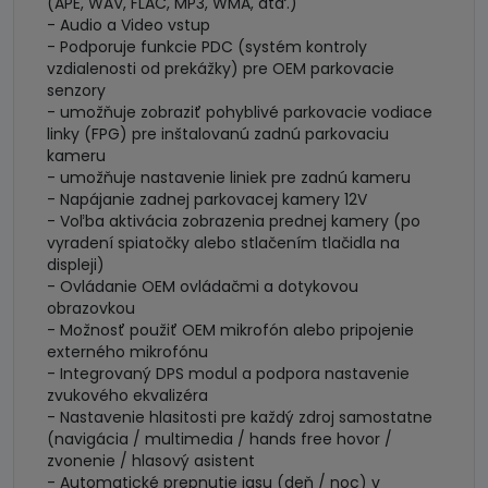
(APE, WAV, FLAC, MP3, WMA, atď.)
- Audio a Video vstup
- Podporuje funkcie PDC (systém kontroly
vzdialenosti od prekážky) pre OEM parkovacie
senzory
- umožňuje zobraziť pohyblivé parkovacie vodiace
linky (FPG) pre inštalovanú zadnú parkovaciu
kameru
- umožňuje nastavenie liniek pre zadnú kameru
- Napájanie zadnej parkovacej kamery 12V
- Voľba aktivácia zobrazenia prednej kamery (po
vyradení spiatočky alebo stlačením tlačidla na
displeji)
- Ovládanie OEM ovládačmi a dotykovou
obrazovkou
- Možnosť použiť OEM mikrofón alebo pripojenie
externého mikrofónu
- Integrovaný DPS modul a podpora nastavenie
zvukového ekvalizéra
- Nastavenie hlasitosti pre každý zdroj samostatne
(navigácia / multimedia / hands free hovor /
zvonenie / hlasový asistent
- Automatické prepnutie jasu (deň / noc) v