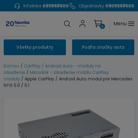
Infolinka
0911568500
Objednávky
0905568500
Menu
0
Všetky produkty
Podľa značky auta
Domov
/
CarPlay / Android Auto - moduly na
zrkadlenie
/
Mirrorlink - zrkadlenie mobilu CarPlay
moduly
/ Apple CarPlay / Android Auto modul pre Mercedes
NTG 5.0 / 5.1