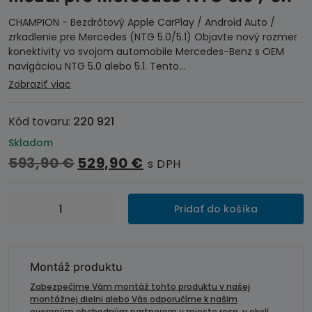
CHAMPION - Bezdrôtový Apple CarPlay / Android Auto /
zrkadlenie pre Mercedes (NTG 5.0/5.1) Objavte nový rozmer
konektivity vo svojom automobile Mercedes-Benz s OEM
navigáciou NTG 5.0 alebo 5.1. Tento…
Zobraziť viac
Kód tovaru:
220 921
Skladom
Pôvodná
Aktuálna
593,90
€
529,90
€
s DPH
cena
cena
bola:
je:
množstvo
593,90 €.
529,90 €.
Pridať do košíka
Apple
CarPlay
/
Android
Montáž produktu
Auto
Zabezpečíme Vám montáž tohto produktu v našej
modul
montážnej dielni alebo Vás odporučíme k našim
overeným obchodným partnerom v mieste resp. v okolí