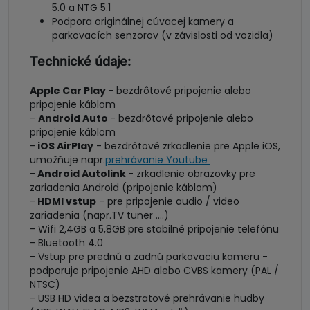
5.0 a NTG 5.1
Podpora originálnej cúvacej kamery a
parkovacích senzorov (v závislosti od vozidla)
Technické údaje:
Apple Car Play
- bezdrôtové pripojenie alebo
pripojenie káblom
-
Android Auto
- bezdrôtové pripojenie alebo
pripojenie káblom
-
iOS AirPlay
- bezdrôtové zrkadlenie pre Apple iOS,
umožňuje napr.
prehrávanie Youtube
-
Android Autolink
- zrkadlenie obrazovky pre
zariadenia Android (pripojenie káblom)
-
HDMI vstup
- pre pripojenie audio / video
zariadenia (napr.TV tuner ....)
- Wifi 2,4GB a 5,8GB pre stabilné pripojenie telefónu
- Bluetooth 4.0
- Vstup pre prednú a zadnú parkovaciu kameru -
podporuje pripojenie AHD alebo CVBS kamery (PAL /
NTSC)
- USB HD videa a bezstratové prehrávanie hudby