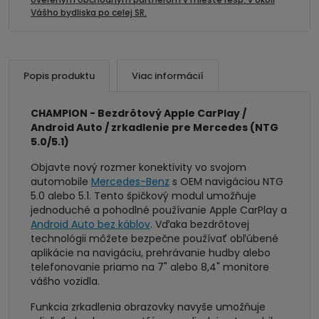
pre
Vášho bydliska po celej SR.
Mercedes
NTG
5.0
/
Popis produktu
Viac informácií
5.1
CHAMPION - Bezdrôtový Apple CarPlay /
Android Auto / zrkadlenie pre Mercedes (NTG
5.0/5.1)
Objavte nový rozmer konektivity vo svojom
automobile
Mercedes-Benz
s OEM navigáciou NTG
5.0 alebo 5.1. Tento špičkový modul umožňuje
jednoduché a pohodlné používanie Apple CarPlay a
Android Auto bez káblov
. Vďaka bezdrôtovej
technológii môžete bezpečne používať obľúbené
aplikácie na navigáciu, prehrávanie hudby alebo
telefonovanie priamo na 7" alebo 8,4" monitore
vášho vozidla.
Funkcia zrkadlenia obrazovky navyše umožňuje