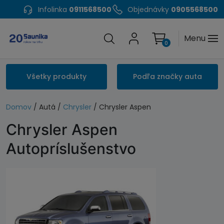
Infolinka
0911568500
Objednávky
0905568500
Menu
0
Všetky produkty
Podľa značky auta
Domov
/ Autá /
Chrysler
/ Chrysler Aspen
Chrysler Aspen
Autopríslušenstvo