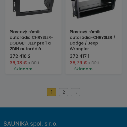
Plastový rámik
Plastový rámik
autorádia CHRYSLER-
autorádia-CHRYSLER /
DODGE- JEEP pre 1 a
Dodge / Jeep
2DIN autorádiá
Wrangler
372 416 2
372 417 1
36,08
€
38,79
€
s DPH
s DPH
Skladom
Skladom
1
2
→
SAUNIKA spol. s r.o.