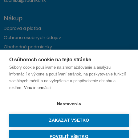
saunika@saunika.sk
Nákup
Doprava a platba
Ochrana osobných údajov
Obchodné podmienky
Reklamačný poriadok
O súboroch cookie na tejto stránke
Montáž autohifi
Súbory cookie používame na zhromažďovanie a analýzu
Formulár na odstúpenie od zmluvy
informácií o výkone a používaní stránok, na poskytovanie funkcií
sociálnych médií a na vylepšenie a prispôsobenie obsahu a
reklám.
Viac informácií
Sledujte nás
Nastavenia
ZAKÁZAŤ VŠETKO
© 2026 SAUNIKA spol. s r.o. Zlatovská 1783, 911 05 Trenčín
Vytvorené na mieru od
denva.sk
POVOLIŤ VŠETKO