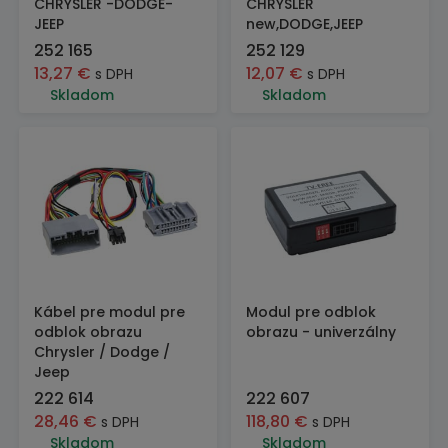
CHRYSLER -DODGE-
CHRYSLER
JEEP
new,DODGE,JEEP
252 165
252 129
13,27
€
12,07
€
s DPH
s DPH
Skladom
Skladom
Kábel pre modul pre
Modul pre odblok
odblok obrazu
obrazu - univerzálny
Chrysler / Dodge /
Jeep
222 614
222 607
28,46
€
118,80
€
s DPH
s DPH
Skladom
Skladom