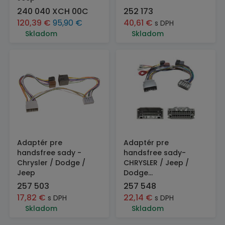
240 040 XCH 00C
252 173
120,39
€
95,90
€
40,61
€
s DPH
Skladom
Skladom
Adaptér pre
Adaptér pre
handsfree sady -
handsfree sady-
Chrysler / Dodge /
CHRYSLER / Jeep /
Jeep
Dodge...
257 503
257 548
17,82
€
22,14
€
s DPH
s DPH
Skladom
Skladom