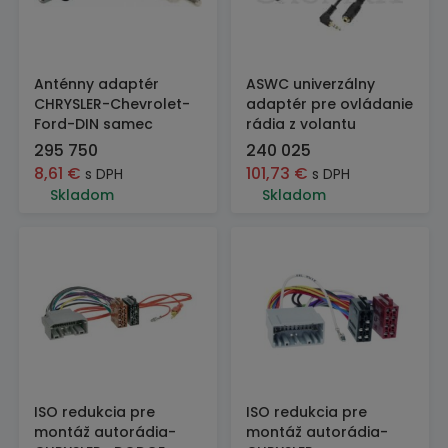
Anténny adaptér
ASWC univerzálny
CHRYSLER-Chevrolet-
adaptér pre ovládanie
Ford-DIN samec
rádia z volantu
295 750
240 025
8,61
€
101,73
€
s DPH
s DPH
Skladom
Skladom
ISO redukcia pre
ISO redukcia pre
montáž autorádia-
montáž autorádia-