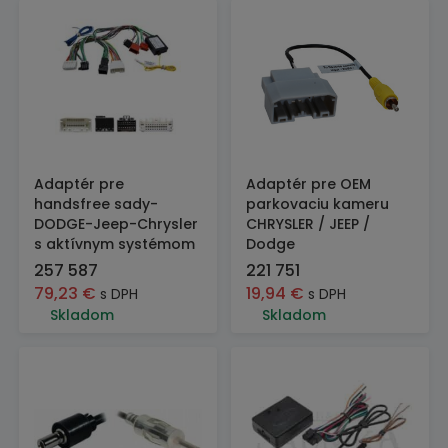
Adaptér pre
Adaptér pre OEM
handsfree sady-
parkovaciu kameru
DODGE-Jeep-Chrysler
CHRYSLER / JEEP /
s aktívnym systémom
Dodge
257 587
221 751
79,23
€
19,94
€
s DPH
s DPH
Skladom
Skladom