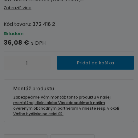
Zobraziť viac
Kód tovaru:
372 416 2
Skladom
36,08
€
s DPH
množstvo
Pridať do košíka
Plastový
rámik
autorádia
CHRYSLER-
Montáž produktu
DODGE-
Zabezpečíme Vám montáž tohto produktu v našej
JEEP
montážnej dielni alebo Vás odporučíme k našim
overeným obchodným partnerom v mieste resp. v okolí
pre
Vášho bydliska po celej SR.
1
a
2DIN