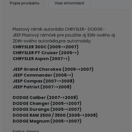
autorádiá
Popis produktu
Viac informácií
Plastový rámik autorádia CHRYSLER- DODGE-
JEEP.Plastový rámček pre použitie aj 1DIN-ového aj
2DIN-ového autorádia,pre automobily:
CHRYSLER 300C (2005->2007)
CHRYSLER PT Cruiser (2005->)
CHRYSLER Aspen (2007->)
JEEP Grand Cherokee (2005->2007)
JEEP Commander (2006->)
JEEP Compas (2007->2008)
JEEP Patriot (2007->2008)
DODGE Caliber (2007->2008)
DODGE Changer (2005->2007)
DODGE Durango (2005->2007)
DODGE RAM 2500 / 3500 (2006->2008)
DODGE Magnum (2005->2007)
Farba: čierna