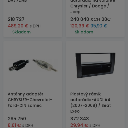
DA77DAB
autorádia na volante
Chrysler / Dodge /
Jeep
218 727
240 040 XCH 00C
489,20
€
120,39
€
95,90
€
s DPH
Skladom
Skladom
Anténny adaptér
Plastový rámik
CHRYSLER-Chevrolet-
autorádia-AUDI A4
Ford-DIN samec
(2007-2008) / Seat
Exeo
295 750
372 343
8,61
€
29,94
€
s DPH
s DPH