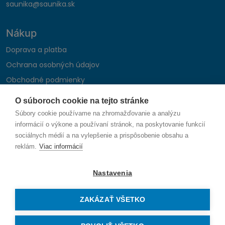
saunika@saunika.sk
Nákup
Doprava a platba
Ochrana osobných údajov
Obchodné podmienky
Reklamačný poriadok
O súboroch cookie na tejto stránke
Montáž autohifi
Súbory cookie používame na zhromažďovanie a analýzu
Formulár na odstúpenie od zmluvy
informácií o výkone a používaní stránok, na poskytovanie funkcií
sociálnych médií a na vylepšenie a prispôsobenie obsahu a
reklám.
Viac informácií
Sledujte nás
Nastavenia
ZAKÁZAŤ VŠETKO
© 2026 SAUNIKA spol. s r.o. Zlatovská 1783, 911 05 Trenčín
Vytvorené na mieru od
denva.sk