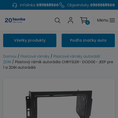
Infolinka
0911568500
Objednávky
0905568500
Menu
0
Všetky produkty
Podľa značky auta
Domov
/
Plastové rámiky
/
Plastové rámiky autorádií
2DIN
/ Plastový rámik autorádia CHRYSLER- DODGE- JEEP pre
1 a 2DIN autorádiá