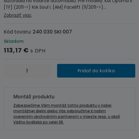
autorádia na volante automobilu. Pre modely: KIA Optima II.
[TF] (2011->) KIA Soul I. [AM] Facelift (11/2011->)…
Zobraziť viac
Kód tovaru:
240 030 SKI 007
Skladom
113,17
€
s DPH
množstvo
Pridať do košíka
Adaptér
ovládanie
autorádia
na
Montáž produktu
volante-
Zabezpečíme Vám montáž tohto produktu v našej
KIA
montážnej dielni alebo Vás odporučíme k našim
overeným obchodným partnerom v mieste resp. v okolí
Soul
Vášho bydliska po celej SR.
II.,Optima,
Carens