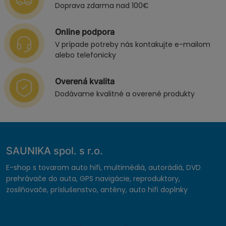
Doprava zdarma nad 100€
Online podpora
V prípade potreby nás kontakujte e-mailom
alebo telefonicky
Overená kvalita
Dodávame kvalitné a overené produkty
SAUNIKA spol. s r.o.
E-shop s tovarom auto hifi, multimédiá, autorádiá, DVD
prehrávače do auta, GPS navigácie, reproduktory,
zosilňovače, príslušenstvo, antény, auto hifi doplnky