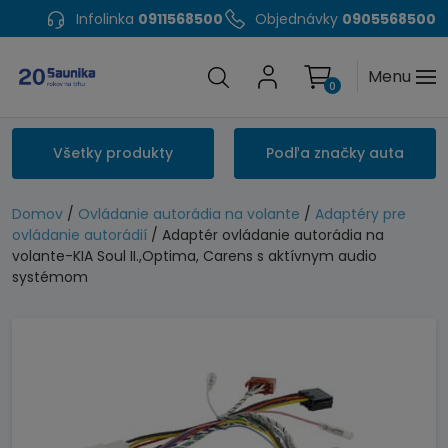
Infolinka
0911568500
Objednávky
0905568500
Menu
0
Všetky produkty
Podľa značky auta
Domov
/
Ovládanie autorádia na volante
/
Adaptéry pre
ovládanie autorádií
/ Adaptér ovládanie autorádia na
volante-KIA Soul II.,Optima, Carens s aktívnym audio
systémom