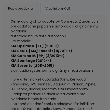
s
aktívnym
Popis produktu
Viac informácií
audio
systémom
Generácia týchto adaptérov Connects 2 určených
pre dodatočné pripojenie autorádia k originálnemu
ovládaniu
autorádia na volante automobilu.
Pre modely:
KIA Optima II. [TF] (2011->)
KIA Soul I. [AM] Facelift (11/2011->)
KIA Carens IV. [RP] (3/2013->)
KIA Sportage (2012->)
KIA Sorento (2011-2015)
s akt.audio systémom s digitálnym zosilovačom
- pre aftermarket autorádia Sony, Kenwood,
Panasonic, JVC, Pioneer, Blaupunkt, Clarion, Alpine,
LG, Zenec, Becker, Macrom s ISO konektorom
- adaptér podporuje tlačítka na volante pre
ovládanie hands free sady
Potrebné objednať spolu s pripojovacím káblikom
pre daný typ autorádia /Sony, Pioneer, Alpine..../!