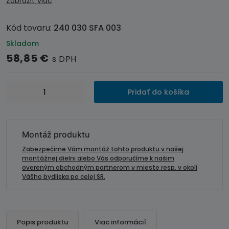
Zobraziť viac
Kód tovaru:
240 030 SFA 003
Skladom
58,85
€
s DPH
množstvo
Pridať do košíka
Adaptér
ovládania
autorádia
na
Montáž produktu
volante-
Zabezpečíme Vám montáž tohto produktu v našej
FIAT
montážnej dielni alebo Vás odporučíme k našim
overeným obchodným partnerom v mieste resp. v okolí
Punto,
Vášho bydliska po celej SR.
Croma
Popis produktu
Viac informácií