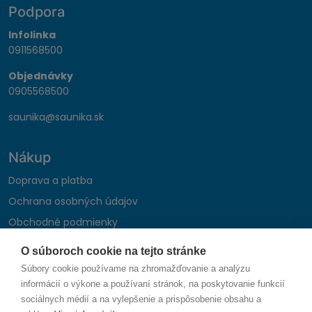
Podpora
Infolinka
0911568500
Objednávky
0905568500
saunika@saunika.sk
Nákup
Doprava a platba
Ochrana osobných údajov
Obchodné podmienky
Reklamačný poriadok
O súboroch cookie na tejto stránke
Montáž autohifi
Súbory cookie používame na zhromažďovanie a analýzu
Formulár na odstúpenie od zmluvy
informácií o výkone a používaní stránok, na poskytovanie funkcií
sociálnych médií a na vylepšenie a prispôsobenie obsahu a