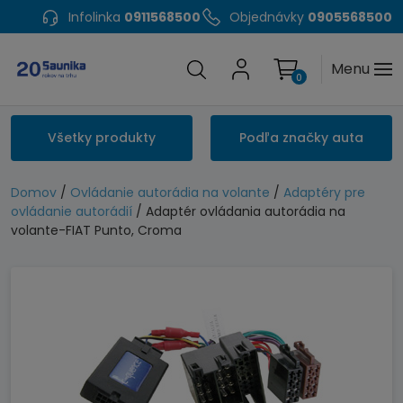
Infolinka
0911568500
Objednávky
0905568500
Menu
0
Všetky produkty
Podľa značky auta
Domov
/
Ovládanie autorádia na volante
/
Adaptéry pre
ovládanie autorádií
/ Adaptér ovládania autorádia na
volante-FIAT Punto, Croma