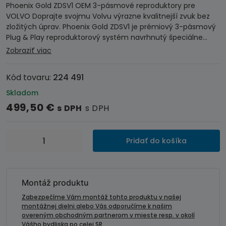
Phoenix Gold ZDSV1 OEM 3-pásmové reproduktory pre
VOLVO Doprajte svojmu Volvu výrazne kvalitnejší zvuk bez
zložitých úprav. Phoenix Gold ZDSV1 je prémiový 3-pásmový
Plug & Play reproduktorový systém navrhnutý špeciálne…
Zobraziť viac
Kód tovaru:
224 491
Skladom
499,50
€
s DPH
s DPH
množstvo
Pridať do košíka
Phoenix
Gold
ZDSV1
OEM
Montáž produktu
3-
Zabezpečíme Vám montáž tohto produktu v našej
pásmové
montážnej dielni alebo Vás odporučíme k našim
overeným obchodným partnerom v mieste resp. v okolí
reproduktory
Vášho bydliska po celej SR.