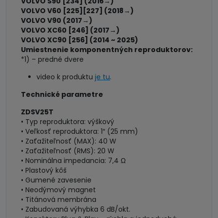
VOLVO S90 [234] (2016→)
VOLVO V60 [225][227] (2018→)
VOLVO V90 (2017→)
VOLVO XC60 [246] (2017→)
VOLVO XC90 [256] (2014 ~ 2025)
Umiestnenie komponentných reproduktorov:
*1) – predné dvere
video k produktu
je tu
.
Technické parametre
ZDSV25T
• Typ reproduktora: výškový
• Veľkosť reproduktora: 1″ (25 mm)
• Zaťažiteľnosť (MAX): 40 W
• Zaťažiteľnosť (RMS): 20 W
• Nominálna impedancia: 7,4 Ω
• Plastový kôš
• Gumené zavesenie
• Neodýmový magnet
• Titánová membrána
• Zabudovaná výhybka 6 dB/okt.