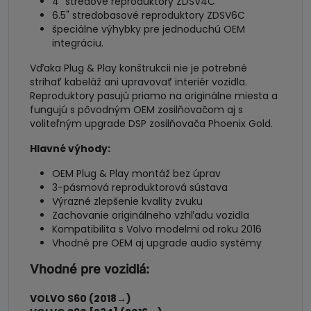
4" stredové reproduktory ZDSV4C
6.5" stredobasové reproduktory ZDSV6C
špeciálne výhybky pre jednoduchú OEM
integráciu.
Vďaka Plug & Play konštrukcii nie je potrebné
strihať kabeláž ani upravovať interiér vozidla.
Reproduktory pasujú priamo na originálne miesta a
fungujú s pôvodným OEM zosilňovačom aj s
voliteľným upgrade DSP zosilňovača Phoenix Gold.
Hlavné výhody:
OEM Plug & Play montáž bez úprav
3-pásmová reproduktorová sústava
Výrazné zlepšenie kvality zvuku
Zachovanie originálneho vzhľadu vozidla
Kompatibilita s Volvo modelmi od roku 2016
Vhodné pre OEM aj upgrade audio systémy
Vhodné pre vozidlá:
VOLVO S60 (2018→)