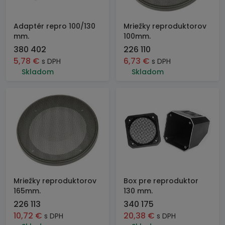
Adaptér repro 100/130
Mriežky reproduktorov
mm.
100mm.
380 402
226 110
5,78
€
6,73
€
s DPH
s DPH
Skladom
Skladom
Mriežky reproduktorov
Box pre reproduktor
165mm.
130 mm.
226 113
340 175
10,72
€
20,38
€
s DPH
s DPH