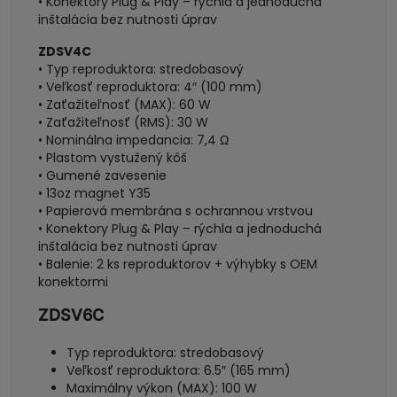
• Konektory Plug & Play – rýchla a jednoduchá
inštalácia bez nutnosti úprav
ZDSV4C
• Typ reproduktora: stredobasový
• Veľkosť reproduktora: 4″ (100 mm)
• Zaťažiteľnosť (MAX): 60 W
• Zaťažiteľnosť (RMS): 30 W
• Nominálna impedancia: 7,4 Ω
• Plastom vystužený kôš
• Gumené zavesenie
• 13oz magnet Y35
• Papierová membrána s ochrannou vrstvou
• Konektory Plug & Play – rýchla a jednoduchá
inštalácia bez nutnosti úprav
• Balenie: 2 ks reproduktorov + výhybky s OEM
konektormi
ZDSV6C
Typ reproduktora: stredobasový
Veľkosť reproduktora: 6.5″ (165 mm)
Maximálny výkon (MAX): 100 W