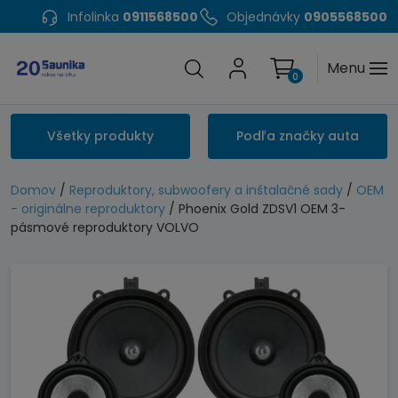
Infolinka
0911568500
Objednávky
0905568500
Menu
0
Všetky produkty
Podľa značky auta
Domov
/
Reproduktory, subwoofery a inštalačné sady
/
OEM
- originálne reproduktory
/ Phoenix Gold ZDSV1 OEM 3-
pásmové reproduktory VOLVO