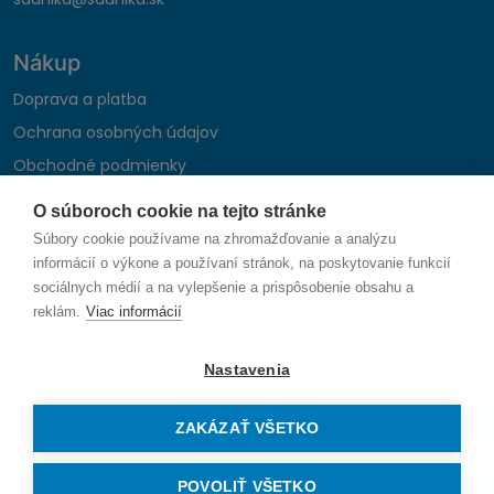
Nákup
Doprava a platba
Ochrana osobných údajov
Obchodné podmienky
Reklamačný poriadok
O súboroch cookie na tejto stránke
Montáž autohifi
Súbory cookie používame na zhromažďovanie a analýzu
Formulár na odstúpenie od zmluvy
informácií o výkone a používaní stránok, na poskytovanie funkcií
sociálnych médií a na vylepšenie a prispôsobenie obsahu a
reklám.
Viac informácií
Sledujte nás
Nastavenia
ZAKÁZAŤ VŠETKO
© 2026 SAUNIKA spol. s r.o. Zlatovská 1783, 911 05 Trenčín
Vytvorené na mieru od
denva.sk
POVOLIŤ VŠETKO