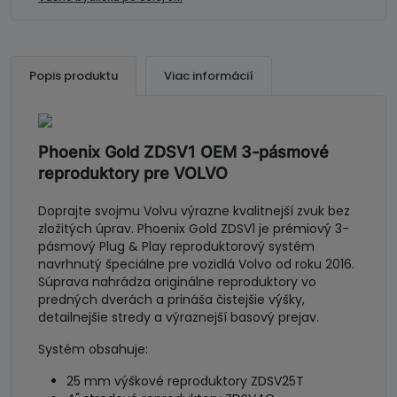
VOLVO
Popis produktu
Viac informácií
Phoenix Gold ZDSV1 OEM 3-pásmové
reproduktory pre VOLVO
Doprajte svojmu Volvu výrazne kvalitnejší zvuk bez
zložitých úprav.
Phoenix Gold ZDSV1
je prémiový 3-
pásmový Plug & Play reproduktorový systém
navrhnutý špeciálne pre vozidlá Volvo od roku 2016.
Súprava nahrádza originálne reproduktory vo
predných dverách a prináša čistejšie výšky,
detailnejšie stredy a výraznejší basový prejav.
Systém obsahuje:
25 mm výškové reproduktory ZDSV25T