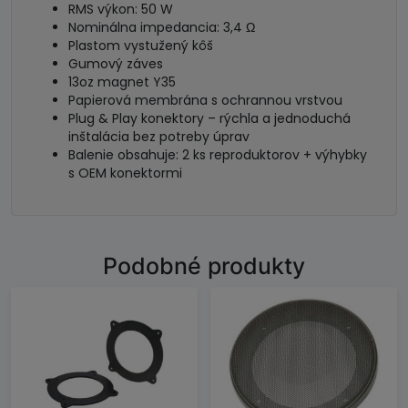
RMS výkon: 50 W
Nominálna impedancia: 3,4 Ω
Plastom vystužený kôš
Gumový záves
13oz magnet Y35
Papierová membrána s ochrannou vrstvou
Plug & Play konektory – rýchla a jednoduchá
inštalácia bez potreby úprav
Balenie obsahuje: 2 ks reproduktorov + výhybky
s OEM konektormi
Podobné produkty