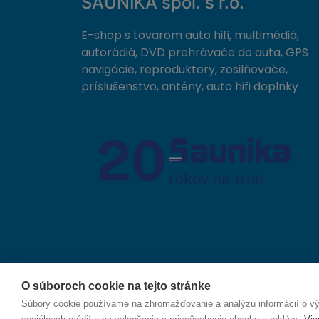
SAUNIKA spol. s r.o.
E-shop s tovarom auto hifi, multimédiá,
autorádiá, DVD prehrávače do auta, GPS
navigácie, reproduktory, zosilňovače,
príslušenstvo, antény, auto hifi doplnky
O súboroch cookie na tejto stránke
© 2026 SAUNIKA spol. s r.o. Zlatovská 1783, 911 05
Súbory cookie používame na zhromažďovanie a analýzu informácií o výk