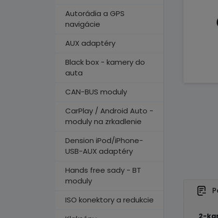
Autorádia a GPS
navigácie
AUX adaptéry
Black box - kamery do
auta
CAN-BUS moduly
CarPlay / Android Auto -
moduly na zrkadlenie
Dension iPod/iPhone-
USB-AUX adaptéry
Hands free sady - BT
moduly
P
ISO konektory a redukcie
2-ka