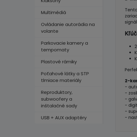
Klaksóny
Tento
Multimédiá
zaria
signá
Ovládanie autorádia na
volante
Kľúč
Parkovacie kamery a
2
tempomaty
K
K
Plastové rámiky
Perfe
Poťahové látky a STP
tlmiace materiály
2-kan
- aut
Reproduktory,
- zos
subwoofery a
- gal
- digi
inštalačné sady
- sup
USB + AUX adaptéry
- nas