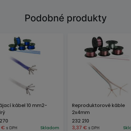
Podobné produkty
jací kábel 10 mm2-
Reproduktorové káble
rý
2x4mm
 270
232 210
8
€
3,37
€
s DPH
Skladom
s DPH
Skl