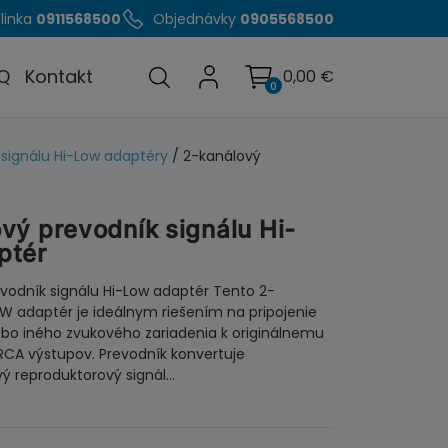
linka
0911568500
Objednávky
0905568500
Q
Kontakt
0,00
€
0
 signálu Hi-Low adaptéry
/ 2-kanálový
vý prevodník signálu Hi-
ptér
vodník signálu Hi-Low adaptér Tento 2-
W adaptér je ideálnym riešením na pripojenie
ebo iného zvukového zariadenia k originálnemu
RCA výstupov. Prevodník konvertuje
ý reproduktorový signál…