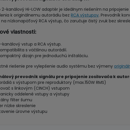
 2-kanálový Hi-LOW adaptér je ideálnym riešením na pripojenie
denia k originálnemu autorádiu bez
RCA výstupov
. Prevodník ko
l na nízkonapäťový RCA výstup, čo zaručuje čistý zvuk bez skresle
ové vlastnosti:
-kanálový vstup a RCA výstup.
ompatibilita s väčšinou autorádií.
ompaktný dizajn pre jednoduchú inštaláciu.
ktné riešenie pre vylepšenie audio systému bez výmeny
originá
álový prevodník signálu pre pripojenie zosilovača k auto
orádiá s výstupom pre reproduktory (max.150W RMS)
ilovač s linkovým (CINCH) vstupom
vanicky oddelené vstupy a výstupy
tálny filter šumu
er nízke skreslenie
tavenie úrovne výstupu