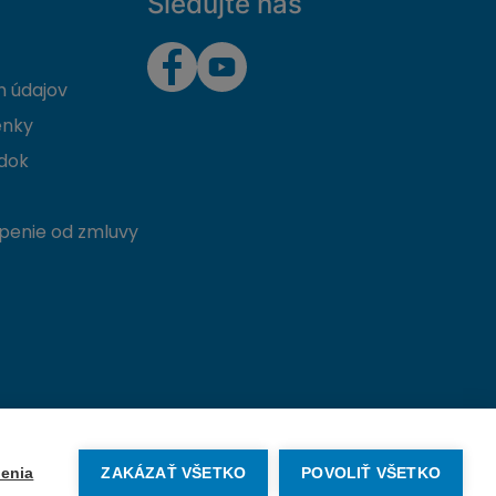
Sledujte nás
 údajov
enky
dok
penie od zmluvy
Vytvorené na mieru od
denva.sk
enia
ZAKÁZAŤ VŠETKO
POVOLIŤ VŠETKO