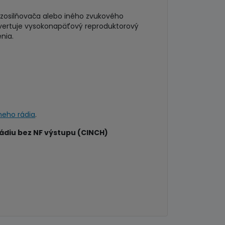
 zosilňovača alebo iného zvukového
nvertuje vysokonapäťový reproduktorový
nia.
lneho rádia
.
rádiu bez NF výstupu (CINCH)