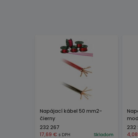
Napájací kábel 50 mm2-
Napá
čierny
mod
232 267
232
17,69
€
4,0
s DPH
Skladom