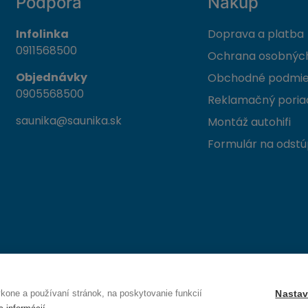
Podpora
Nákup
Infolinka
Doprava a platba
0911568500
Ochrana osobných
Objednávky
Obchodné podmi
0905568500
Reklamačný poria
saunika@saunika.sk
Montáž autohifi
Formulár na odstú
 Trenčín
one a používaní stránok, na poskytovanie funkcií
Nastav