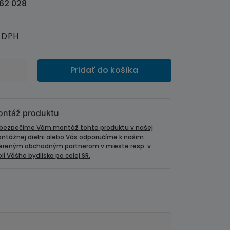
62 028
 DPH
Pridať do košíka
ntáž produktu
bezpečíme Vám montáž tohto produktu v našej
ntážnej dielni alebo Vás odporučíme k našim
ereným obchodným partnerom v mieste resp. v
lí Vášho bydliska po celej SR.