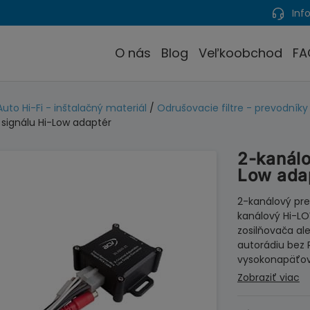
Info
O nás
Blog
Veľkoobchod
FA
Auto Hi-Fi - inštalačný materiál
/
Odrušovacie filtre - prevodníky
 signálu Hi-Low adaptér
2-kanálo
Low ada
2-kanálový pre
kanálový Hi-LO
zosilňovača al
autorádiu bez 
vysokonapäťov
Zobraziť viac