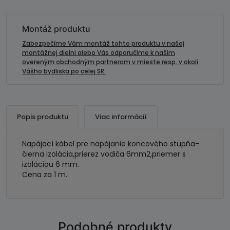
kábel
6
mm2-
Montáž produktu
čierny
Zabezpečíme Vám montáž tohto produktu v našej
montážnej dielni alebo Vás odporučíme k našim
overeným obchodným partnerom v mieste resp. v okolí
Vášho bydliska po celej SR.
Popis produktu
Viac informácií
Napájací kábel pre napájanie koncového stupňa-
čierna izolácia,prierez vodiča 6mm2,priemer s
izoláciou 6 mm.
Cena za 1 m.
Podobné produkty