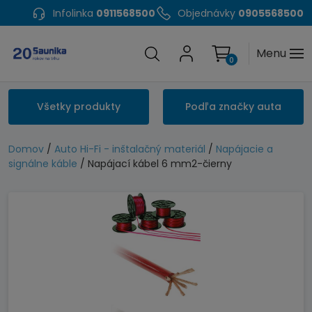
Infolinka
0911568500
Objednávky
0905568500
Menu
0
Všetky produkty
Podľa značky auta
Domov
/
Auto Hi-Fi - inštalačný materiál
/
Napájacie a
signálne káble
/ Napájací kábel 6 mm2-čierny