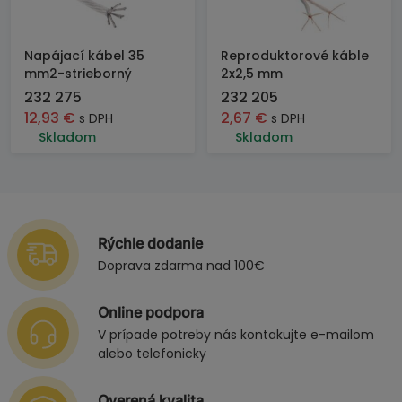
Napájací kábel 35
Reproduktorové káble
mm2-strieborný
2x2,5 mm
232 275
232 205
12,93
€
2,67
€
s DPH
s DPH
Skladom
Skladom
Rýchle dodanie
Doprava zdarma nad 100€
Online podpora
V prípade potreby nás kontakujte e-mailom
alebo telefonicky
Overená kvalita