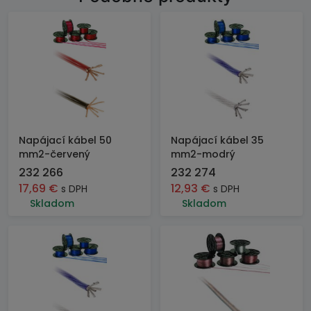
Napájací kábel 50
Napájací kábel 35
mm2-červený
mm2-modrý
232 266
232 274
17,69
€
12,93
€
s DPH
s DPH
Skladom
Skladom