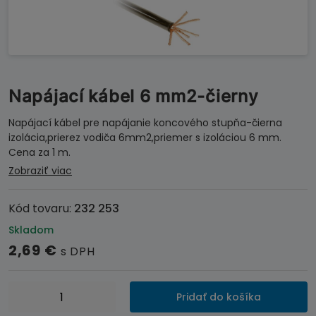
Napájací kábel 6 mm2-čierny
Napájací kábel pre napájanie koncového stupňa-čierna
izolácia,prierez vodiča 6mm2,priemer s izoláciou 6 mm.
Cena za 1 m.
Zobraziť viac
Kód tovaru:
232 253
Skladom
2,69
€
s DPH
množstvo
Pridať do košíka
Napájací