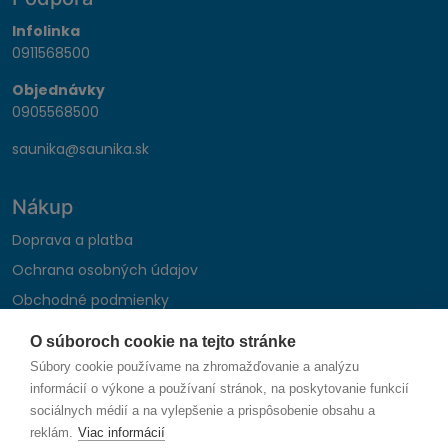
Infolinka
0911568500
Objednávky
0905568500
saunika@saunika.sk
Nákup
Doprava a platba
Ochrana osobných údajov
Obchodné podmienky
Reklamačný poriadok
O súboroch cookie na tejto stránke
Montáž autohifi
Súbory cookie používame na zhromažďovanie a analýzu
Formulár na odstúpenie od zmluvy
informácií o výkone a používaní stránok, na poskytovanie funkcií
sociálnych médií a na vylepšenie a prispôsobenie obsahu a
reklám.
Viac informácií
Sledujte nás