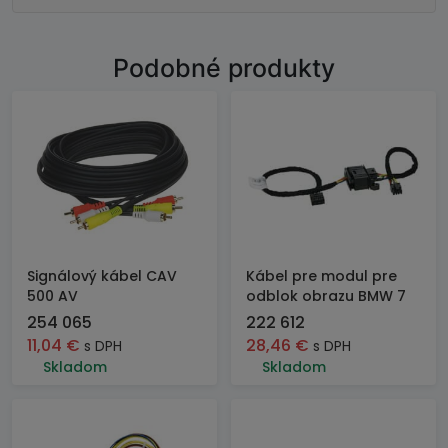
Podobné produkty
Signálový kábel CAV
Kábel pre modul pre
500 AV
odblok obrazu BMW 7
254 065
222 612
11,04
€
28,46
€
s DPH
s DPH
Skladom
Skladom