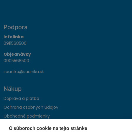
Podpora
Infolinka
0911568500
Objednávky
0905568500
saunika@saunika.sk
Nákup
Doprava a platba
Ochrana osobných údajov
Obchodné podmienky
Reklamačný poriadok
O súboroch cookie na tejto stránke