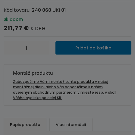
Kód tovaru:
240 060 UKI 01
Skladom
211,77
€
s DPH
množstvo
Pridať do košíka
Informačný
adaptér
pre
KIA
Montáž produktu
Carnival
Zabezpečíme Vám montáž tohto produktu v našej
/
montážnej dielni alebo Vás odporučíme k našim
overeným obchodným partnerom v mieste resp. v okolí
Sorento
Vášho bydliska po celej SR.
(15-
21)
Popis produktu
Viac informácií