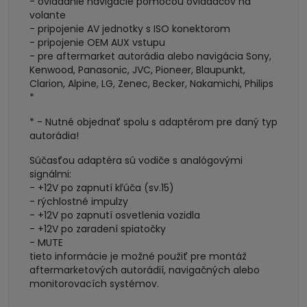
- ovládanie navigácie pomocou ovládačov na
volante
- pripojenie AV jednotky s ISO konektorom
- pripojenie OEM AUX vstupu
- pre aftermarket autorádia alebo navigácia Sony,
Kenwood, Panasonic, JVC, Pioneer, Blaupunkt,
Clarion, Alpine, LG, Zenec, Becker, Nakamichi, Philips
*
* - Nutné objednať spolu s adaptérom pre daný typ
autorádia!
Súčasťou adaptéra sú vodiče s analógovými
signálmi:
- +12V po zapnutí kľúča (sv.15)
- rýchlostné impulzy
- +12V po zapnutí osvetlenia vozidla
- +12V po zaradení spiatočky
- MUTE
tieto informácie je možné použiť pre montáž
aftermarketových autorádií, navigačných alebo
monitorovacích systémov.