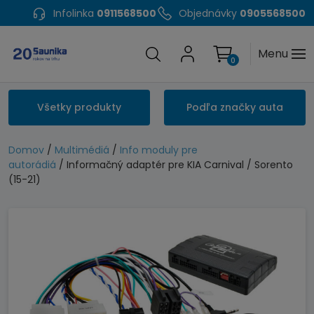
Infolinka
0911568500
Objednávky
0905568500
Menu
0
Všetky produkty
Podľa značky auta
Domov
/
Multimédiá
/
Info moduly pre
autorádiá
/ Informačný adaptér pre KIA Carnival / Sorento
(15-21)