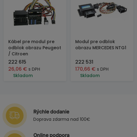
Kábel pre modul pre
Modul pre odblok
odblok obrazu Peugeot
obrazu MERCEDES NTG1
/ Citroen
222 615
222 531
26,06
€
170,66
€
s DPH
s DPH
Skladom
Skladom
Rýchle dodanie
Doprava zdarma nad 100€
Online podpora