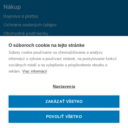
Nákup
Doprava a platba
Ochrana osobných údajov
Obchodné podmienky
Reklamačný poriadok
O súboroch cookie na tejto stránke
Montáž autohifi
Súbory cookie používame na zhromažďovanie a analýzu
Formulár na odstúpenie od zmluvy
informácií o výkone a používaní stránok, na poskytovanie funkcií
sociálnych médií a na vylepšenie a prispôsobenie obsahu a
reklám.
Viac informácií
Sledujte nás
Nastavenia
ZAKÁZAŤ VŠETKO
© 2026 SAUNIKA spol. s r.o. Zlatovská 1783, 911 05 Trenčín
Vytvorené na mieru od
denva.sk
POVOLIŤ VŠETKO
Právo na odstúpenie od zmluvy — odoslať žiadosť o odstúpenie