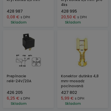
4ks
428 987
428 995
0,08
€
20,50
€
s DPH
s DPH
Skladom
Skladom
Prepínacie
Konektor dutinka 4,8
relé-24V/20A
mm-mosadz
pocínovaná
426 205
427 802
6,25
€
5,99
€
s DPH
s DPH
Skladom
Skladom