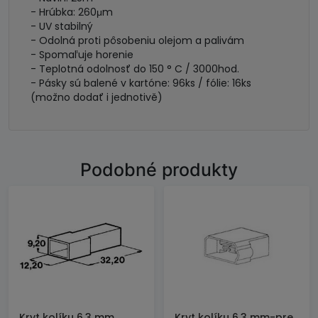
- Hrúbka: 260μm
- UV stabilný
- Odolná proti pôsobeniu olejom a palivám
- Spomaľuje horenie
- Teplotná odolnosť do 150 ° C / 3000hod.
- Pásky sú balené v kartóne: 96ks / fólie: 16ks
(možno dodať i jednotivě)
Podobné produkty
Kryt kolíku 6,3 mm
Kryt kolíku 6,3 mm-pre