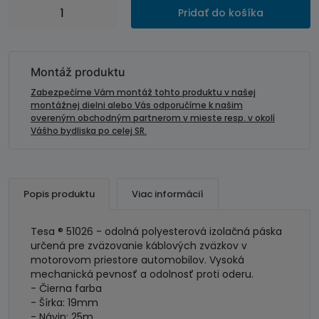
množstvo
Pridať do košíka
Izolačná
páska
polyesterová
TESA
Montáž produktu
-
Zabezpečíme Vám montáž tohto produktu v našej
"motorová"
montážnej dielni alebo Vás odporučíme k našim
overeným obchodným partnerom v mieste resp. v okolí
Vášho bydliska po celej SR.
Popis produktu
Viac informácií
Tesa ® 51026 - odolná polyesterová izolačná páska
určená pre zväzovanie káblových zväzkov v
motorovom priestore automobilov. Vysoká
mechanická pevnosť a odolnosť proti oderu.
- Čierna farba
- Šírka: 19mm
- Návin: 25m