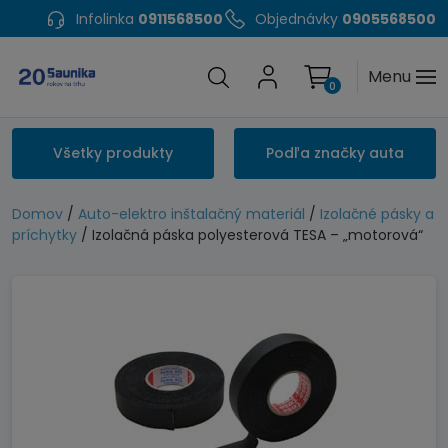
Infolinka
0911568500
Objednávky
0905568500
Menu
0
Všetky produkty
Podľa značky auta
Domov
/
Auto-elektro inštalačný materiál
/
Izolačné pásky a
príchytky
/ Izolačná páska polyesterová TESA – „motorová“