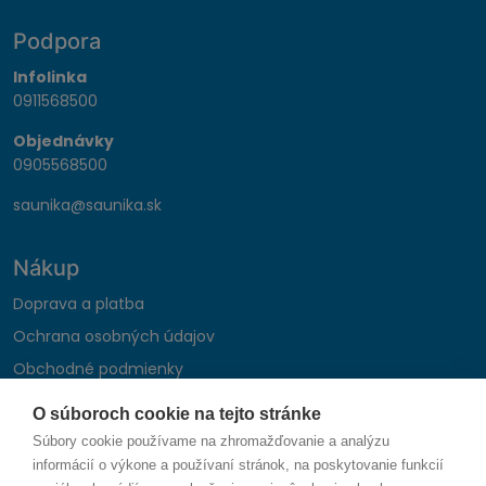
Podpora
Infolinka
0911568500
Objednávky
0905568500
saunika@saunika.sk
Nákup
Doprava a platba
Ochrana osobných údajov
Obchodné podmienky
Reklamačný poriadok
O súboroch cookie na tejto stránke
Montáž autohifi
Súbory cookie používame na zhromažďovanie a analýzu
Formulár na odstúpenie od zmluvy
informácií o výkone a používaní stránok, na poskytovanie funkcií