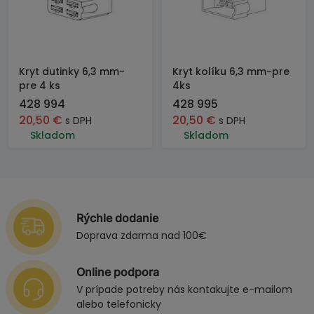
Kryt dutinky 6,3 mm-
Kryt kolíku 6,3 mm-pre
pre 4 ks
4ks
428 994
428 995
20,50
€
20,50
€
s DPH
s DPH
Skladom
Skladom
Rýchle dodanie
Doprava zdarma nad 100€
Online podpora
V prípade potreby nás kontakujte e-mailom
alebo telefonicky