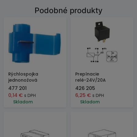
Podobné produkty
Rýchlospojka
Prepínacie
jednonožová
relé-24V/20A
477 201
426 205
0,14
€
6,25
€
s DPH
s DPH
Skladom
Skladom