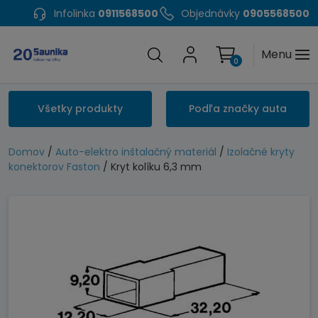
Infolinka
0911568500
Objednávky
0905568500
Menu
0
Všetky produkty
Podľa značky auta
Domov
/
Auto-elektro inštalačný materiál
/
Izolačné kryty
konektorov Faston
/ Kryt kolíku 6,3 mm