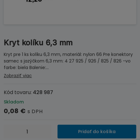
Kryt kolíku 6,3 mm
Kryt pre 1 ks kolíku 6,3 mm, materiál: nylon 66 Pre konektory
samec s jazýčkom 6,3 mm: 4 27 925 / 926 / 825 / 826 -vo
farbe: biela Balenie:…
Zobraziť viac
Kód tovaru:
428 987
Skladom
0,08
€
s DPH
množstvo
Pridať do košíka
Kryt