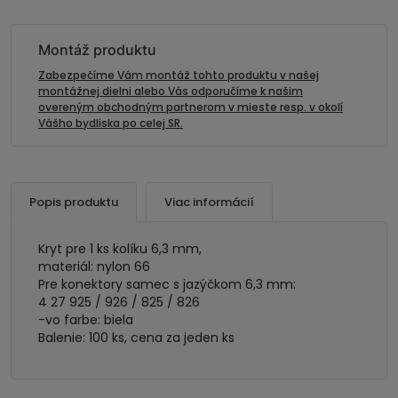
kolíku
6,3
mm
Montáž produktu
Zabezpečíme Vám montáž tohto produktu v našej
montážnej dielni alebo Vás odporučíme k našim
overeným obchodným partnerom v mieste resp. v okolí
Vášho bydliska po celej SR.
Popis produktu
Viac informácií
Kryt pre 1 ks kolíku 6,3 mm,
materiál: nylon 66
Pre konektory samec s jazýčkom 6,3 mm:
4 27 925 / 926 / 825 / 826
-vo farbe: biela
Balenie: 100 ks, cena za jeden ks