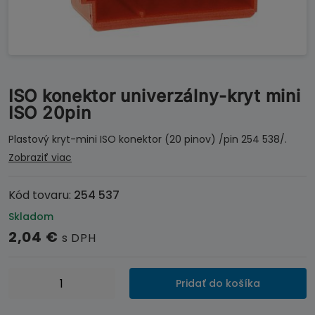
ISO konektor univerzálny-kryt mini
ISO 20pin
Plastový kryt-mini ISO konektor (20 pinov) /pin 254 538/.
Zobraziť viac
Kód tovaru:
254 537
Skladom
2,04
€
s DPH
množstvo
Pridať do košíka
ISO
konektor