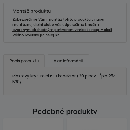
univerzálny-
kryt
Montáž produktu
mini
Zabezpečíme Vám montáž tohto produktu v našej
ISO
montážnej dielni alebo Vás odporučíme k našim
overeným obchodným partnerom v mieste resp. v okolí
20pin
Vášho bydliska po celej SR.
Popis produktu
Viac informácií
Plastový kryt-mini ISO konektor (20 pinov) /pin 254
538/.
Podobné produkty