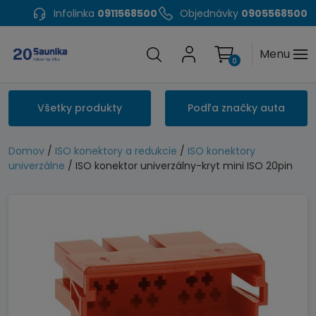
Infolinka
0911568500
Objednávky
0905568500
Menu
0
Všetky produkty
Podľa značky auta
Domov
/
ISO konektory a redukcie
/
ISO konektory
univerzálne
/ ISO konektor univerzálny-kryt mini ISO 20pin