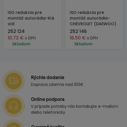
ISO redukcia pre
ISO redukcia pre
montáž autorádia-KIA
montáž autorádia-
old
CHEVROLET (DAEWOO)
252 124
252 146
10,72
€
16,50
€
s DPH
s DPH
Skladom
Skladom
Rýchle dodanie
Doprava zdarma nad 100€
Online podpora
V prípade potreby nás kontakujte e-mailom
alebo telefonicky