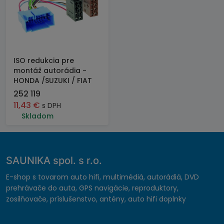
ISO redukcia pre
montáž autorádia -
HONDA /SUZUKI / FIAT
252 119
11,43
€
s DPH
Skladom
SAUNIKA spol. s r.o.
E-shop s tovarom auto hifi, multimédiá, autorádiá, DVD
prehrávače do auta, GPS navigácie, reproduktory,
zosilňovače, príslušenstvo, antény, auto hifi doplnky