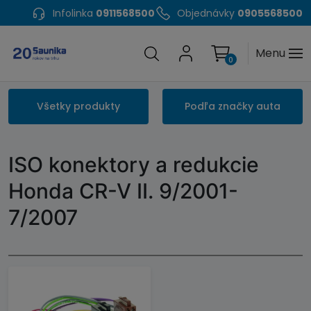
Infolinka
0911568500
Objednávky
0905568500
Menu
0
Všetky produkty
Podľa značky auta
ISO konektory a redukcie
Honda CR-V II. 9/2001-
7/2007