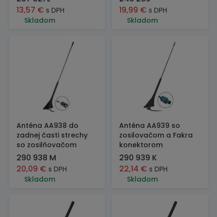
13,57
€
19,99
€
s DPH
s DPH
Skladom
Skladom
Anténa AA938 do
Anténa AA939 so
zadnej časti strechy
zosilovačom a Fakra
so zosilňovačom
konektorom
290 938 M
290 939 K
20,09
€
22,14
€
s DPH
s DPH
Skladom
Skladom