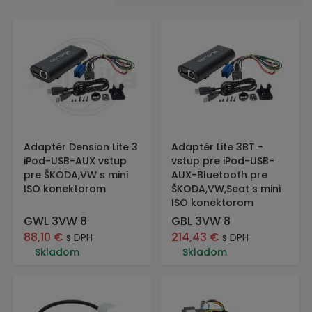
Adaptér Dension Lite 3
Adaptér Lite 3BT -
iPod-USB-AUX vstup
vstup pre iPod-USB-
pre ŠKODA,VW s mini
AUX-Bluetooth pre
ISO konektorom
ŠKODA,VW,Seat s mini
ISO konektorom
GWL 3VW 8
GBL 3VW 8
88,10
€
214,43
€
s DPH
s DPH
Skladom
Skladom