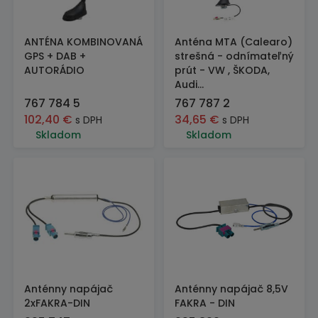
ANTÉNA KOMBINOVANÁ
Anténa MTA (Calearo)
GPS + DAB +
strešná - odnímateľný
AUTORÁDIO
prút - VW , ŠKODA,
Audi...
767 784 5
767 787 2
102,40
€
34,65
€
s DPH
s DPH
Skladom
Skladom
Anténny napájač
Anténny napájač 8,5V
2xFAKRA-DIN
FAKRA - DIN