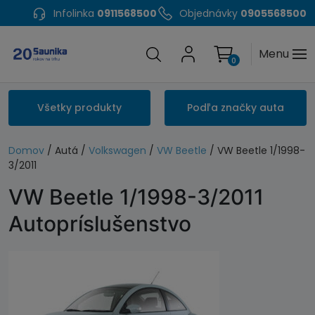
Infolinka
0911568500
Objednávky
0905568500
Menu
0
Všetky produkty
Podľa značky auta
Domov
/ Autá /
Volkswagen
/
VW Beetle
/ VW Beetle 1/1998-
3/2011
VW Beetle 1/1998-3/2011
Autopríslušenstvo