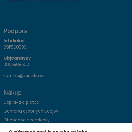
Podpora
Infolinka
0911568500
Objednávky
0905568500
saunika@saunika.sk
Nákup
Doprava a platba
Ochrana osobných údajov
Obchodné podmienky
Reklamačný poriadok