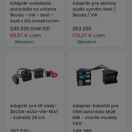
Adaptér ovládania
Adaptér pre aktívny
autorádia na volante
audio systém Seat /
Škoda - VW - Seat -
Škoda / VW
Audi s ISO konektorom
240 030 SVW 001
253 200
59,87
€
179,27
€
s DPH
s DPH
Skladom
Skladom
Adaptér pre HF sady-
Adapter-kabeláž pre
ŠKODA-AUDI-VW-SEAT
OEM autorádio MQB
- kabeláž 28 cm
MIB – staršie modely
VAG
257 521 L
248 280