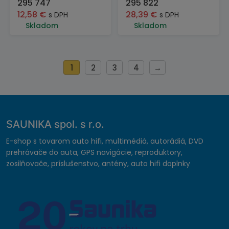
295 747
295 822
12,58
€
28,39
€
s DPH
s DPH
Skladom
Skladom
1
2
3
4
→
SAUNIKA spol. s r.o.
E-shop s tovarom auto hifi, multimédiá, autorádiá, DVD
prehrávače do auta, GPS navigácie, reproduktory,
zosilňovače, príslušenstvo, antény, auto hifi doplnky