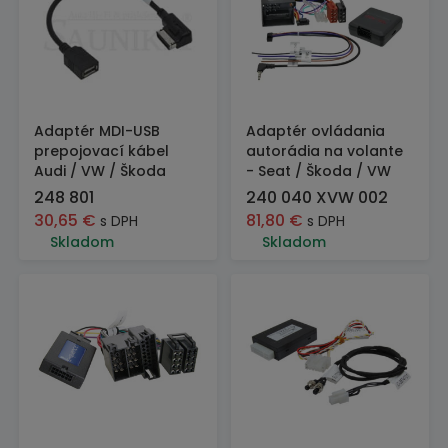
Adaptér MDI-USB
Adaptér ovládania
prepojovací kábel
autorádia na volante
Audi / VW / Škoda
- Seat / Škoda / VW
248 801
240 040 XVW 002
30,65
€
81,80
€
s DPH
s DPH
Skladom
Skladom