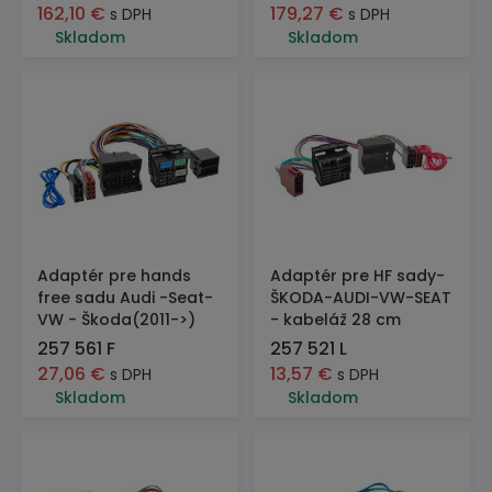
162,10
€
179,27
€
s DPH
s DPH
Skladom
Skladom
Adaptér pre hands
Adaptér pre HF sady-
free sadu Audi -Seat-
ŠKODA-AUDI-VW-SEAT
VW - Škoda(2011->)
- kabeláž 28 cm
257 561 F
257 521 L
27,06
€
13,57
€
s DPH
s DPH
Skladom
Skladom