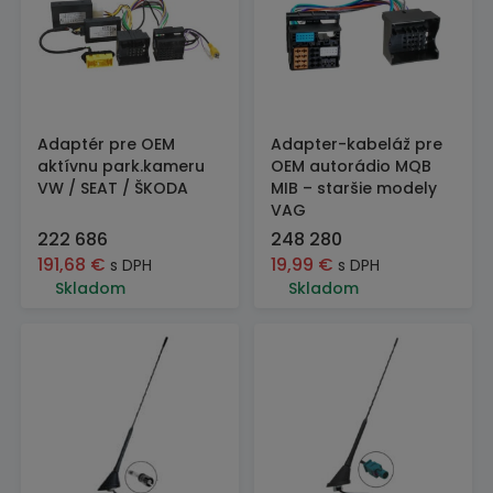
Adaptér pre OEM
Adapter-kabeláž pre
aktívnu park.kameru
OEM autorádio MQB
VW / SEAT / ŠKODA
MIB – staršie modely
VAG
222 686
248 280
191,68
€
19,99
€
s DPH
s DPH
Skladom
Skladom