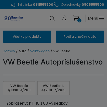
Infolinka
0911568500
Objednávky
0905568500
Menu
0
Všetky produkty
Podľa značky auta
Domov
/ Autá /
Volkswagen
/ VW Beetle
VW Beetle Autopríslušenstvo
VW Beetle
VW Beetle II.
1/1998-3/2011
4/2011-7/2019
Zobrazených 1–16 z 80 výsledkov