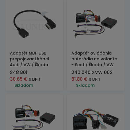
Adaptér MDI-USB
Adaptér ovládania
prepojovací kábel
autorádia na volante
Audi / VW / Škoda
- Seat / Škoda / VW
248 801
240 040 XVW 002
30,65
€
81,80
€
s DPH
s DPH
Skladom
Skladom