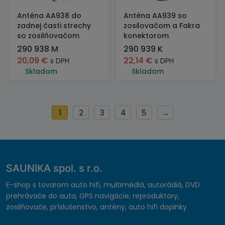
Anténa AA938 do
Anténa AA939 so
zadnej časti strechy
zosilovačom a Fakra
so zosilňovačom
konektorom
290 938 M
290 939 K
20,09
€
22,14
€
s DPH
s DPH
Skladom
Skladom
1
2
3
4
5
→
SAUNIKA spol. s r.o.
E-shop s tovarom auto hifi, multimédiá, autorádiá, DVD
prehrávače do auta, GPS navigácie, reproduktory,
zosilňovače, príslušenstvo, antény, auto hifi doplnky