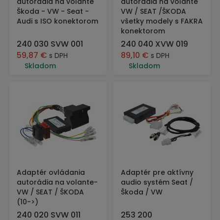
autorádia na volante
autorádia na volante
Škoda - VW - Seat -
VW / SEAT /ŠKODA
Audi s ISO konektorom
všetky modely s FAKRA
konektorom
240 030 SVW 001
240 040 XVW 019
59,87
€
89,10
€
s DPH
s DPH
Skladom
Skladom
Adaptér ovládania
Adaptér pre aktívny
autorádia na volante-
audio systém Seat /
VW / SEAT / ŠKODA
Škoda / VW
(10->)
240 020 SVW 011
253 200