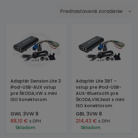
Prednastavené zoradenie
Adaptér Dension Lite 3
Adaptér Lite 3BT -
iPod-USB-AUX vstup
vstup pre iPod-USB-
pre ŠKODA,VW s mini
AUX-Bluetooth pre
ISO konektorom
ŠKODA,VW,Seat s mini
ISO konektorom
GWL 3VW 8
GBL 3VW 8
88,10
€
214,43
€
s DPH
s DPH
Skladom
Skladom