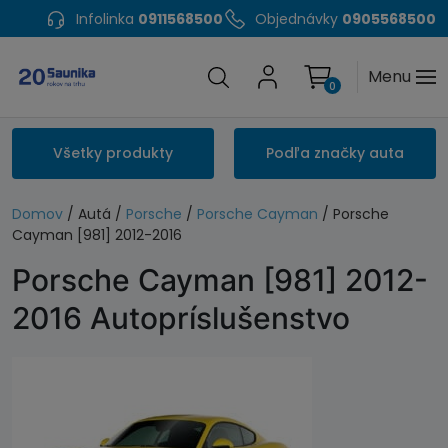
Infolinka
0911568500
Objednávky
0905568500
Menu
0
Všetky produkty
Podľa značky auta
Domov
/ Autá /
Porsche
/
Porsche Cayman
/ Porsche
Cayman [981] 2012-2016
Porsche Cayman [981] 2012-
2016 Autopríslušenstvo