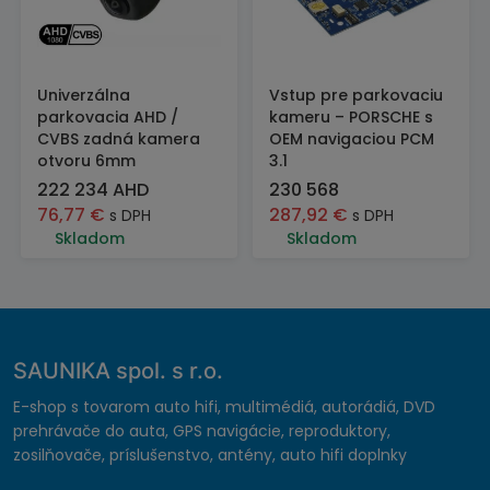
Univerzálna
Vstup pre parkovaciu
parkovacia AHD /
kameru – PORSCHE s
CVBS zadná kamera
OEM navigaciou PCM
otvoru 6mm
3.1
222 234 AHD
230 568
76,77
€
287,92
€
s DPH
s DPH
Skladom
Skladom
SAUNIKA spol. s r.o.
E-shop s tovarom auto hifi, multimédiá, autorádiá, DVD
prehrávače do auta, GPS navigácie, reproduktory,
zosilňovače, príslušenstvo, antény, auto hifi doplnky