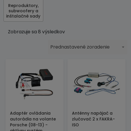
Reproduktory,
subwoofery a
inštalačné sady
Zobrazuje sa 8 výsledkov
Prednastavené zoradenie
Adaptér ovládania
Anténny napájač a
autorádia na volante
zlučovač 2 x FAKRA-
Porsche (08-13) -
ISO
aktívny systém