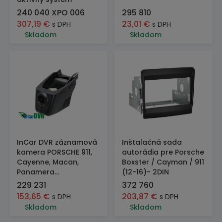
240 040 XPO 006
295 810
307,19
€
23,01
€
s DPH
s DPH
Skladom
Skladom
InCar DVR záznamová
Inštalačná sada
kamera PORSCHE 911,
autorádia pre Porsche
Cayenne, Macan,
Boxster / Cayman / 911
Panamera...
(12-16)- 2DIN
229 231
372 760
153,65
€
203,87
€
s DPH
s DPH
Skladom
Skladom