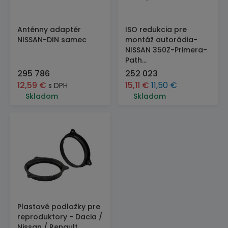
Anténny adaptér
ISO redukcia pre
NISSAN-DIN samec
montáž autorádia-
NISSAN 350Z-Primera-
Path...
295 786
252 023
12,59
€
15,11
€
11,50
€
s DPH
Skladom
Skladom
Plastové podložky pre
reproduktory - Dacia /
Nissan / Renault