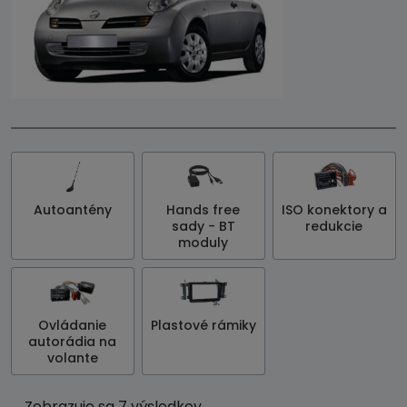
Autoantény
Hands free
ISO konektory a
sady - BT
redukcie
moduly
Ovládanie
Plastové rámiky
autorádia na
volante
Zobrazuje sa 7 výsledkov