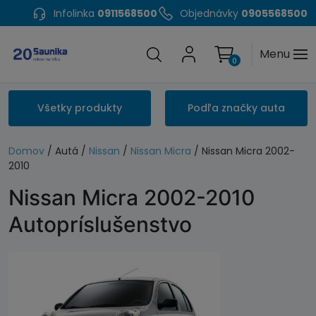
Infolinka
0911568500
Objednávky
0905568500
Menu
0
Všetky produkty
Podľa značky auta
Domov
/ Autá /
Nissan
/
Nissan Micra
/ Nissan Micra 2002-
2010
Nissan Micra 2002-2010
Autopríslušenstvo