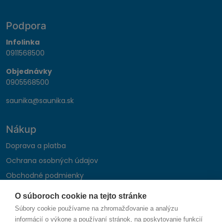
Podpora
Infolinka
0911568500
Objednávky
0905568500
saunika@saunika.sk
Nákup
Doprava a platba
Ochrana osobných údajov
Obchodné podmienky
Reklamačný poriadok
O súboroch cookie na tejto stránke
Montáž autohifi
Súbory cookie používame na zhromažďovanie a analýzu
Formulár na odstúpenie od zmluvy
informácií o výkone a používaní stránok, na poskytovanie funkcií