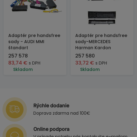
Adaptér pre handsfree
Adaptér pre handsfree
sady - AUDI MMI
sady-MERCEDES
štandart
Harman Kardon
257 578
257 580
83,74
€
33,72
€
s DPH
s DPH
Skladom
Skladom
Rýchle dodanie
Doprava zdarma nad 100€
Online podpora
V prípade potreby nás kontakujte e-mailom