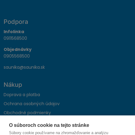
Podpora
Infolinka
0911568500
Objednávky
0905568500
saunika@saunika.sk
Nákup
Doprava a platba
Ochrana osobných údajov
Obchodné podmienky
Reklamačný poriadok
O súboroch cookie na tejto stránke
Montáž autohifi
Súbory cookie používame na zhromažďovanie a analýzu