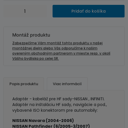
množstvo
Pridať do košíka
Adaptér
-
kabeláž
pre
Montáž produktu
HF
Zabezpečíme Vám montáž tohto produktu v našej
sady-
montážnej dielni alebo Vás odporučíme k našim
overeným obchodným partnerom v mieste resp. v okolí
NISSAN
Vášho bydliska po celej SR.
,
INFINITI
Popis produktu
Viac informácií
Adaptér - kabeláž pre HF sady-NISSAN , INFINITI.
Adaptér na inštaláciu HF sady, navigácie a pod.,
vybavené ISO konektorom pre automobily:
NISSAN Navara (2004-2006)
NISSAN Pathfinder (6/2005-3/2007)