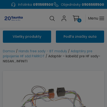
Infolinka
0911568500
Objednávky
0905568500
Menu
0
Všetky produkty
Podľa značky auta
Domov
/
Hands free sady - BT moduly
/
Adaptéry pre
pripojenie HF sád PARROT
/ Adaptér – kabeláž pre HF sady-
NISSAN , INFINITI