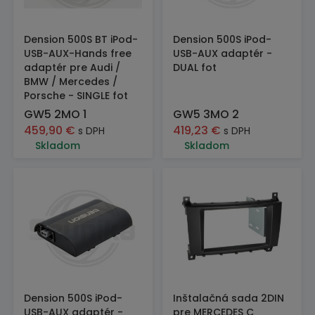
Dension 500S BT iPod-
Dension 500S iPod-
USB-AUX-Hands free
USB-AUX adaptér -
adaptér pre Audi /
DUAL fot
BMW / Mercedes /
Porsche - SINGLE fot
GW5 2MO 1
GW5 3MO 2
459,90
€
419,23
€
s DPH
s DPH
Skladom
Skladom
Dension 500S iPod-
Inštalačná sada 2DIN
USB-AUX adaptér -
pre MERCEDES C