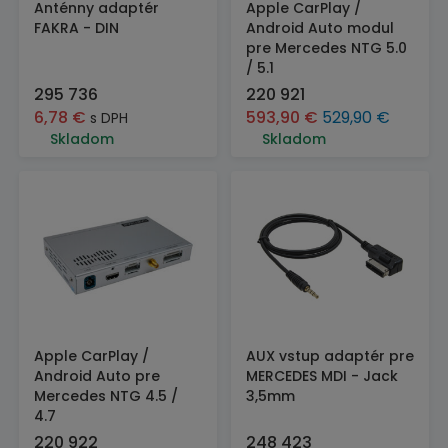
Anténny adaptér
Apple CarPlay /
FAKRA - DIN
Android Auto modul
pre Mercedes NTG 5.0
/ 5.1
295 736
220 921
6,78
€
593,90
€
529,90
€
s DPH
Skladom
Skladom
Apple CarPlay /
AUX vstup adaptér pre
Android Auto pre
MERCEDES MDI - Jack
Mercedes NTG 4.5 /
3,5mm
4.7
220 922
248 423