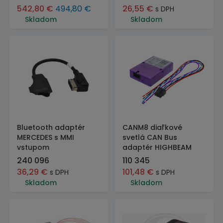
542,80
€
494,80
€
26,55
€
s DPH
Skladom
Skladom
Bluetooth adaptér
CANM8 diaľkové
MERCEDES s MMI
svetlá CAN Bus
vstupom
adaptér HIGHBEAM
240 096
110 345
36,29
€
101,48
€
s DPH
s DPH
Skladom
Skladom