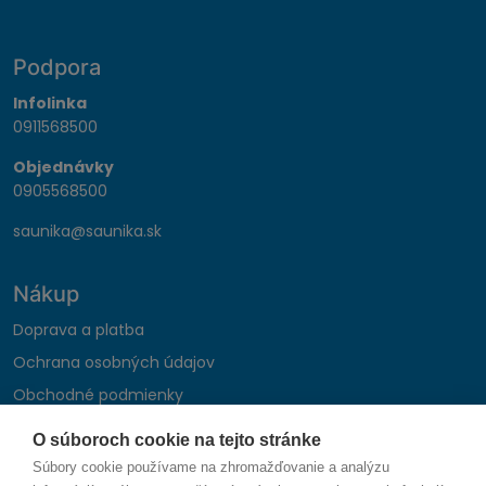
Podpora
Infolinka
0911568500
Objednávky
0905568500
saunika@saunika.sk
Nákup
Doprava a platba
Ochrana osobných údajov
Obchodné podmienky
Reklamačný poriadok
O súboroch cookie na tejto stránke
Montáž autohifi
Súbory cookie používame na zhromažďovanie a analýzu