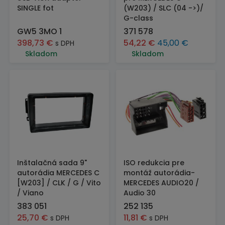
SINGLE fot
(W203) / SLC (04 ->)/
G-class
GW5 3MO 1
371 578
398,73
€
54,22
€
45,00
€
s DPH
Skladom
Skladom
Inštalačná sada 9"
ISO redukcia pre
autorádia MERCEDES C
montáž autorádia-
[W203] / CLK / G / Vito
MERCEDES AUDIO20 /
/ Viano
Audio 30
383 051
252 135
25,70
€
11,81
€
s DPH
s DPH