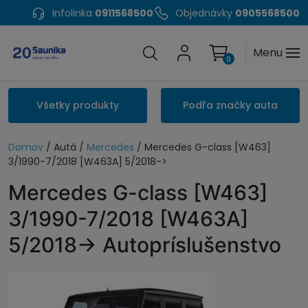
Infolinka
0911568500
Objednávky
0905568500
Menu
0
Všetky produkty
Podľa značky auta
Domov
/ Autá /
Mercedes
/ Mercedes G-class [W463]
3/1990-7/2018 [W463A] 5/2018->
Mercedes G-class [W463]
3/1990-7/2018 [W463A]
5/2018-> Autopríslušenstvo