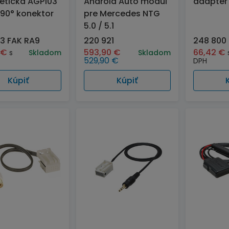
tická AGP103
Android Auto modul
adaptér
 90° konektor
pre Mercedes NTG
5.0 / 5.1
03 FAK RA9
220 921
248 800
7
€
593,90
€
66,42
€
s
Skladom
Skladom
529,90
€
DPH
Kúpiť
Kúpiť