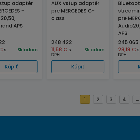
stup adaptér
AUX vstup adaptér
Bluetoot
ERCEDES -
pre MERCEDES C-
streami
 20,50,
class
pre MER
and APS
Audio2
APS
22
248 422
245 065
€
11,58
€
28,19
€
s
Skladom
s
Skladom
s
DPH
DPH
Kúpiť
Kúpiť
1
2
3
4
→