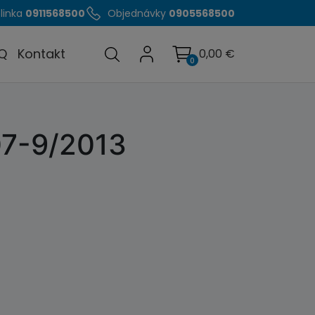
linka
0911568500
Objednávky
0905568500
Q
Kontakt
0,00
€
0
07-9/2013