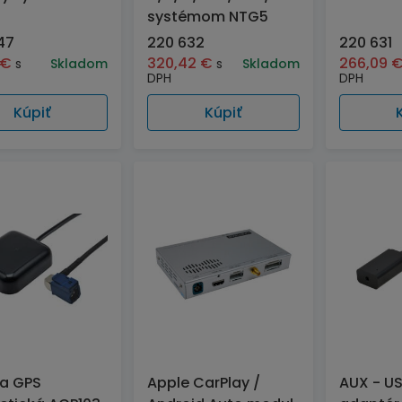
systémom NTG5
47
220 632
220 631
€
320,42
€
266,09
s
Skladom
s
Skladom
DPH
DPH
Kúpiť
Kúpiť
a GPS
Apple CarPlay /
AUX - US