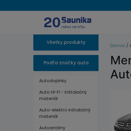
Všetky produkty
Domov
/ 
Mer
Podľa značky auta
Aut
Autodoplnky
Auto Hi-Fi - inštalačný
materiál
Auto-elektro inštalačný
materiál
Autoantény