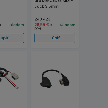
pre MERCEDES MDI -
Jack 3,5mm
248 423
26,55
€
s
Skladom
s
Skladom
DPH
Kúpiť
Kúpiť