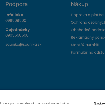
Podpora
Nákup
Infolinka
Doprava a platba
0911568500
Ochrana osobných
Objednávky
Obchodné podmi
0905568500
Reklamačný poria
saunika@saunika.sk
Montáž autohifi
Formulár na odstú
 Trenčín
one a používaní stránok, na poskytovanie funkcií
Nastav