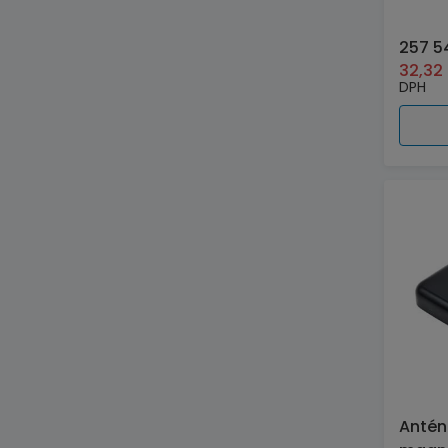
257 5
32,32
DPH
Antén