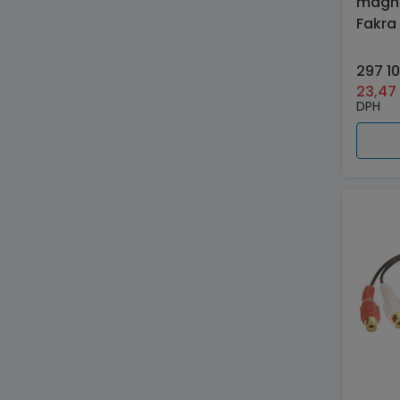
magne
Fakra
297 1
23,4
DPH