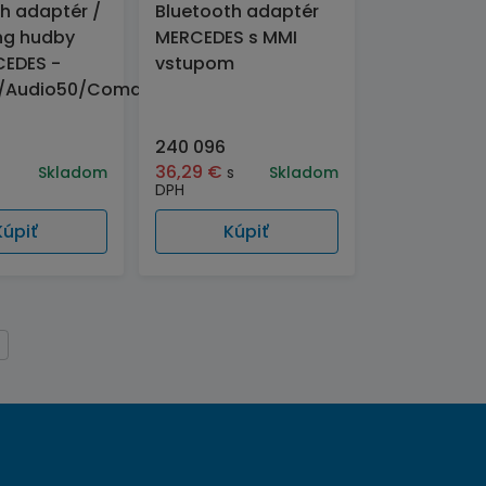
h adaptér /
Bluetooth adaptér
ng hudby
MERCEDES s MMI
CEDES -
vstupom
0/Audio50/Comand
240 096
36,29
€
Skladom
s
Skladom
DPH
Kúpiť
Kúpiť