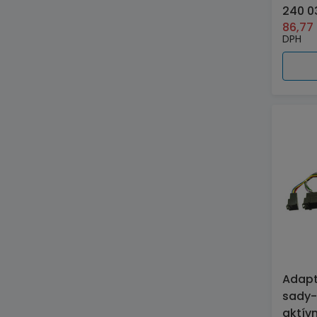
240 0
86,77
DPH
Adapt
sady
aktív