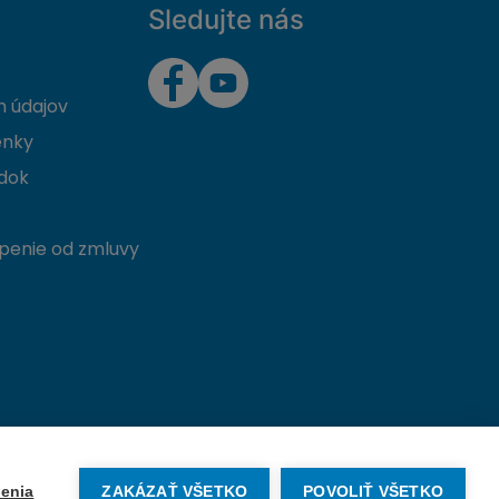
Sledujte nás
 údajov
enky
dok
penie od zmluvy
Vytvorené na mieru od
denva.sk
enia
ZAKÁZAŤ VŠETKO
POVOLIŤ VŠETKO