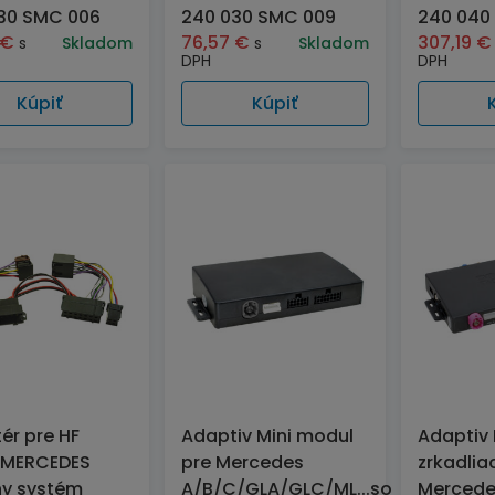
30 SMC 006
240 030 SMC 009
240 040
€
76,57
€
307,19
€
s
Skladom
s
Skladom
DPH
DPH
Kúpiť
Kúpiť
ér pre HF
Adaptiv Mini modul
Adaptiv 
-MERCEDES
pre Mercedes
zrkadlia
ny systém
A/B/C/GLA/GLC/ML...so
Mercede