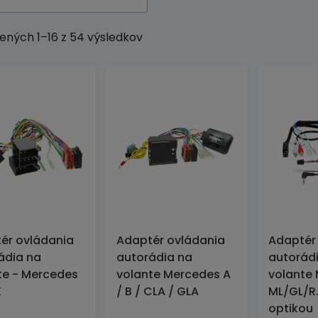
ených 1–16 z 54 výsledkov
ér ovládania
Adaptér ovládania
Adaptér
ádia na
autorádia na
autorád
te - Mercedes
volante Mercedes A
volante
K
/ B / CLA / GLA
ML/GL/R.
optikou