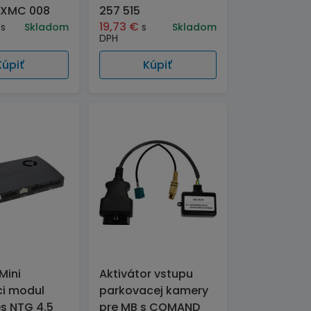
 XMC 008
257 515
19,73
€
s
Skladom
s
Skladom
DPH
Kúpiť
Kúpiť
Mini
Aktivátor vstupu
ci modul
parkovacej kamery
s NTG 4.5
pre MB s COMAND