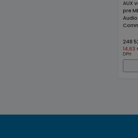
AUX v
pre M
Audio
Comm
248 5
14,63
DPH