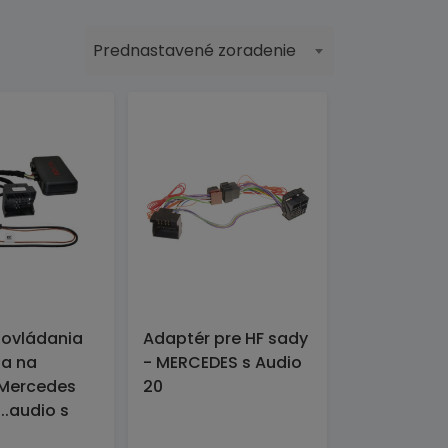
Prednastavené zoradenie
 ovládania
Adaptér pre HF sady
ia na
- MERCEDES s Audio
 Mercedes
20
..audio s