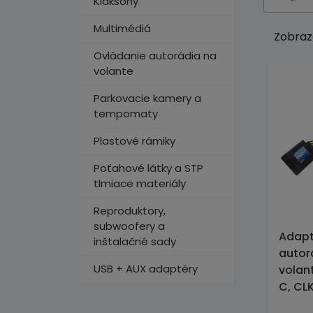
Klaksóny
Multimédiá
Zobraz
Ovládanie autorádia na
volante
Parkovacie kamery a
tempomaty
Plastové rámiky
Poťahové látky a STP
tlmiace materiály
Reproduktory,
subwoofery a
Adapt
inštalačné sady
autor
USB + AUX adaptéry
volan
C, CL