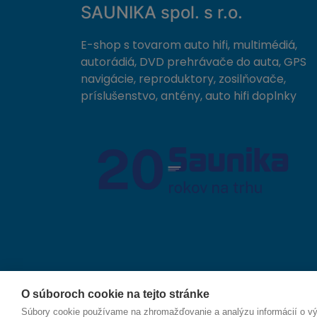
SAUNIKA spol. s r.o.
E-shop s tovarom auto hifi, multimédiá,
autorádiá, DVD prehrávače do auta, GPS
navigácie, reproduktory, zosilňovače,
príslušenstvo, antény, auto hifi doplnky
O súboroch cookie na tejto stránke
© 2026 SAUNIKA spol. s r.o. Zlatovská 1783, 911 05
Súbory cookie používame na zhromažďovanie a analýzu informácií o výk