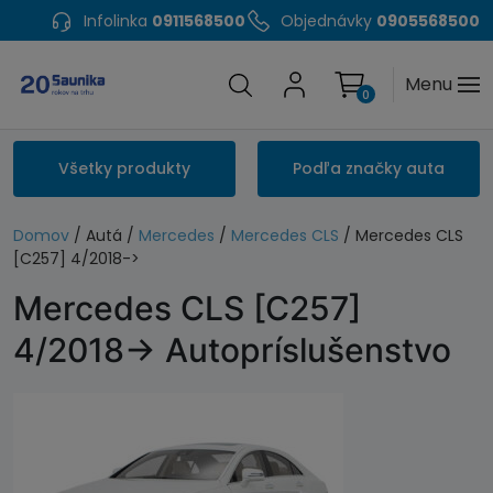
Infolinka
0911568500
Objednávky
0905568500
Menu
0
Všetky produkty
Podľa značky auta
Domov
/ Autá /
Mercedes
/
Mercedes CLS
/ Mercedes CLS
[C257] 4/2018->
Mercedes CLS [C257]
4/2018-> Autopríslušenstvo