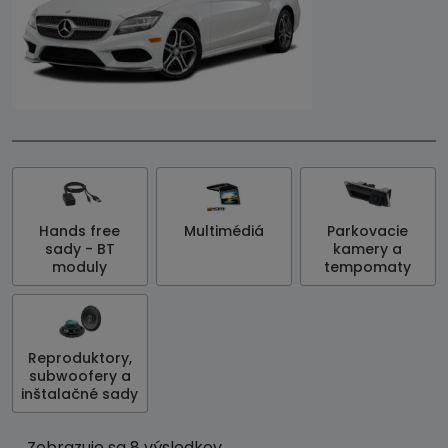
Hands free
Multimédiá
Parkovacie
sady - BT
kamery a
moduly
tempomaty
Reproduktory,
subwoofery a
inštalačné sady
Zobrazuje sa 8 výsledkov