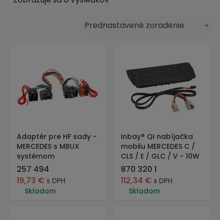
Prednastavené zoradenie
Adaptér pre HF sady -
Inbay® QI nabíjačka
MERCEDES s MBUX
mobilu MERCEDES C /
systémom
CLS / E / GLC / V - 10W
257 494
870 320 1
19,73
€
112,34
€
s DPH
s DPH
Skladom
Skladom