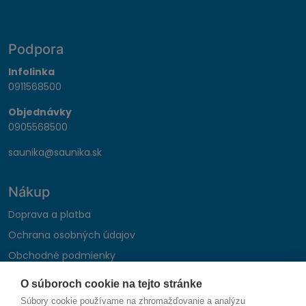
Podpora
Infolinka
0911568500
Objednávky
0905568500
saunika@saunika.sk
Nákup
Doprava a platba
Ochrana osobných údajov
Obchodné podmienky
Reklamačný poriadok
O súboroch cookie na tejto stránke
Montáž autohifi
Súbory cookie používame na zhromažďovanie a analýzu