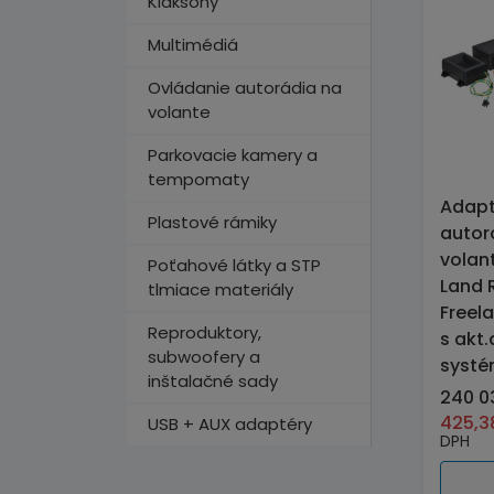
Klaksóny
Multimédiá
Ovládanie autorádia na
volante
Parkovacie kamery a
tempomaty
Adapt
Plastové rámiky
autor
volan
Poťahové látky a STP
Land 
tlmiace materiály
Freela
Reproduktory,
s akt
subwoofery a
syst
inštalačné sady
240 0
425,
USB + AUX adaptéry
DPH