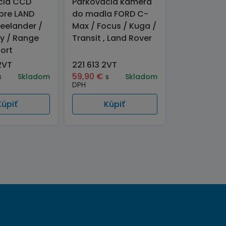
cia CCD
Parkovacia kamera
pre LAND
do madla FORD C-
eelander /
Max / Focus / Kuga /
y / Range
Transit , Land Rover
ort
2VT
221 613 2VT
59,90
€
s
Skladom
s
Skladom
DPH
Kúpiť
Kúpiť