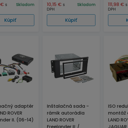
4
€
10,15
€
111,98
€
s
Skladom
s
Skladom
s
DPH
DPH
Kúpiť
Kúpiť
mačný adaptér
Inštalačná sada -
ISO redu
AND ROVER
rámik autorádia
montáž 
nder II. (06-14)
LAND ROVER
LAND RO
Freelander II: /
JAGUAR