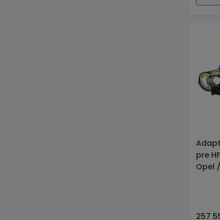
Adapt
pre HF
Opel 
257 5