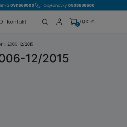
linka
0911568500
Objednávky
0905568500
Q
Kontakt
0,00
€
0
 II. 2006-12/2015
 2006-12/2015