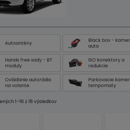
Black box - kame
Autoantény
auta
Hands free sady - BT
ISO konektory a
moduly
redukcie
Ovládanie autorádia
Parkovacie kamer
na volante
tempomaty
ených 1–16 z 18 výsledkov