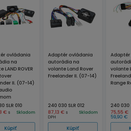
ér ovládania
Adaptér ovládania
Adaptér
ádia na
autorádia na
autorád
te LAND ROVER
volante Land Rover
volante
Rover
Freelander II. (07-14)
Freelande
nder II. (07-14)
Range R
.audio
émom
30 SLR 010
240 030 SLR 012
240 030 
38
€
87,13
€
75,55
€
s
Skladom
s
Skladom
59,90
€
DPH
Kúpiť
Kúpiť