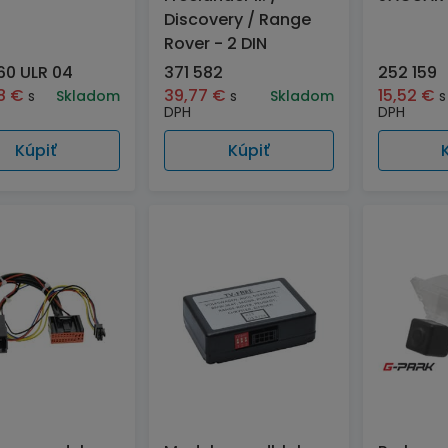
Discovery / Range
Rover - 2 DIN
60 ULR 04
371 582
252 159
08
€
39,77
€
15,52
€
s
Skladom
s
Skladom
s
DPH
DPH
Kúpiť
Kúpiť