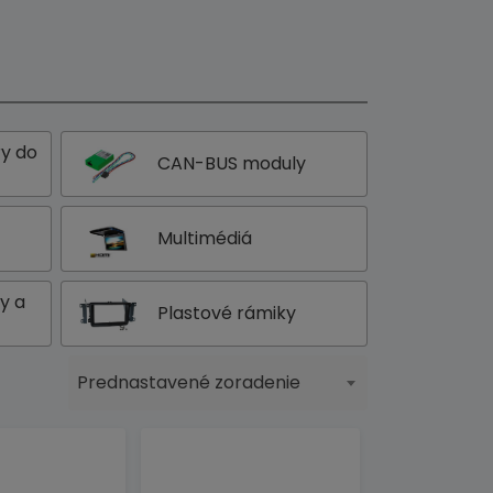
ry do
CAN-BUS moduly
Multimédiá
y a
Plastové rámiky
Prednastavené zoradenie