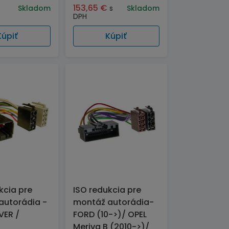
153,65
€
Skladom
s
Skladom
DPH
Kúpiť
Kúpiť
kcia pre
ISO redukcia pre
autorádia -
montáž autorádia-
VER /
FORD (10->)/ OPEL
Meriva B (2010->)/