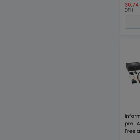
30,7
DPH
Infor
pre L
Freela