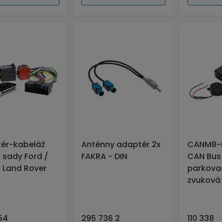
ér-kabeláž
Anténny adaptér 2x
CANM8-
 sady Ford /
FAKRA - DIN
CAN Bus
/ Land Rover
parkova
zvuková 
54
295 736 2
110 338