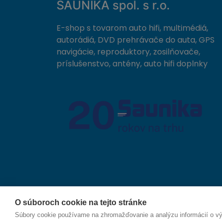
SAUNIKA spol. s r.o.
E-shop s tovarom auto hifi, multimédiá,
autorádiá, DVD prehrávače do auta, GPS
navigácie, reproduktory, zosilňovače,
príslušenstvo, antény, auto hifi doplnky
O súboroch cookie na tejto stránke
© 2026 SAUNIKA spol. s r.o. Zlatovská 1783, 911 05
Súbory cookie používame na zhromažďovanie a analýzu informácií o výk