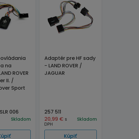
 ovládania
Adaptér pre HF sady
ia na
- LAND ROVER /
 LAND ROVER
JAGUAR
r II. /
over Sport
SLR 006
257 511
20,99
€
Skladom
s
Skladom
DPH
Kúpiť
Kúpiť