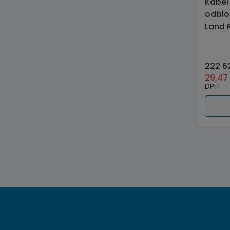
Kábel
odblo
Land 
222 6
29,4
DPH