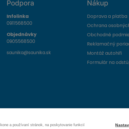
Podpora
Nákup
Infolinka
Doprava a platba
0911568500
Ochrana osobných
Objednávky
Obchodné podmi
0905568500
Reklamačný poria
saunika@saunika.sk
Montáž autohifi
Formulár na odstú
 Trenčín
one a používaní stránok, na poskytovanie funkcií
Nastav