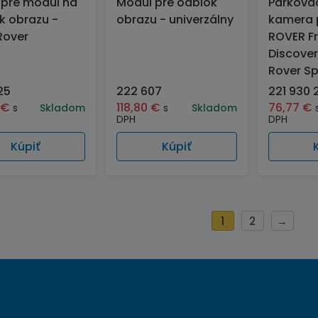
 pre modul na
Modul pre odblok
Parkova
k obrazu -
obrazu - univerzálny
kamera 
Rover
ROVER Fr
Discover
Rover Sp
25
222 607
221 930 
7
€
118,80
€
76,77
€
s
Skladom
s
Skladom
DPH
DPH
Kúpiť
Kúpiť
1
2
→