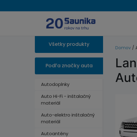
Všetky produkty
Domov
/ 
Lan
Podľa značky auta
Aut
Autodoplnky
Auto Hi-Fi - inštalačný
materiál
Auto-elektro inštalačný
materiál
Autoantény