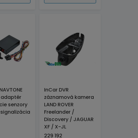
NAVTONE
InCar DVR
 adaptér
záznamová kamera
cie senzory
LAND ROVER
signalizácia
Freelander /
Discovery / JAGUAR
XF / X-JL
229 192