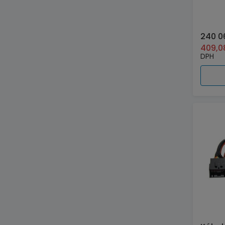
240 0
409,
DPH