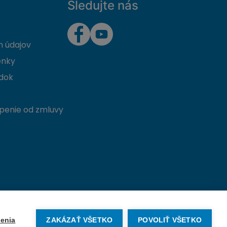
Sledujte nás
 údajov
enky
dok
penie od zmluvy
Vytvorené na mieru od
denva.sk
enia
ZAKÁZAŤ VŠETKO
POVOLIŤ VŠETKO