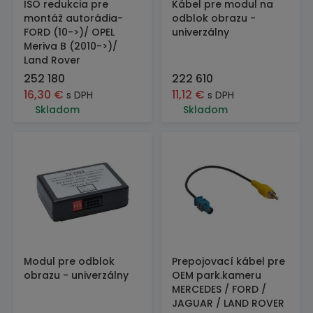
ISO redukcia pre
Kábel pre modul na
montáž autorádia-
odblok obrazu -
FORD (10->)/ OPEL
univerzálny
Meriva B (2010->)/
Land Rover
252 180
222 610
16,30
€
11,12
€
s DPH
s DPH
Skladom
Skladom
Modul pre odblok
Prepojovací kábel pre
obrazu - univerzálny
OEM park.kameru
MERCEDES / FORD /
JAGUAR / LAND ROVER