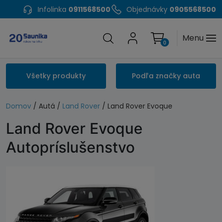
Infolinka
0911568500
Objednávky
0905568500
Menu
0
Všetky produkty
Podľa značky auta
Domov
/ Autá /
Land Rover
/ Land Rover Evoque
Land Rover Evoque
Autopríslušenstvo