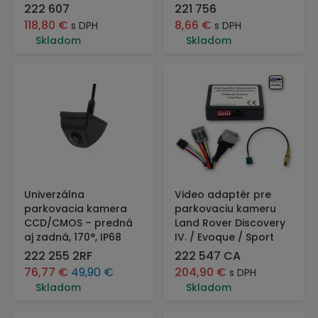
222 607
221 756
118,80
€
8,66
€
s DPH
s DPH
Skladom
Skladom
Univerzálna
Video adaptér pre
parkovacia kamera
parkovaciu kameru
CCD/CMOS – predná
Land Rover Discovery
aj zadná, 170°, IP68
IV. / Evoque / Sport
222 255 2RF
222 547 CA
76,77
€
49,90
€
204,90
€
s DPH
Skladom
Skladom