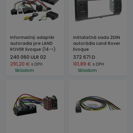
Informačný adaptér
Inštalačná sada 2DIN
autoradia pre LAND
autorádia Land Rover
ROVER Evoque (14->)
Evoque
240 060 ULR 02
372 671 D
291,20
€
101,89
€
s DPH
s DPH
Skladom
Skladom