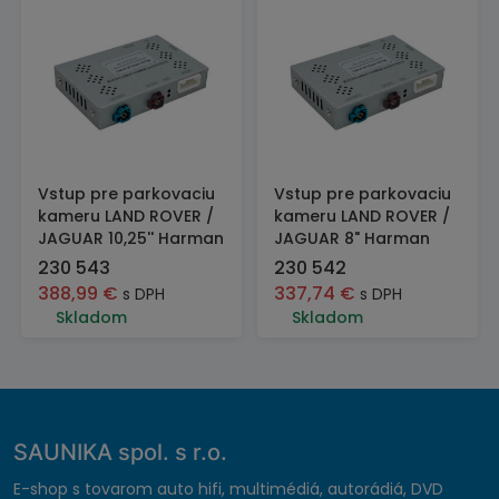
Vstup pre parkovaciu
Vstup pre parkovaciu
kameru LAND ROVER /
kameru LAND ROVER /
JAGUAR 10,25'' Harman
JAGUAR 8" Harman
230 543
230 542
388,99
€
337,74
€
s DPH
s DPH
Skladom
Skladom
SAUNIKA spol. s r.o.
E-shop s tovarom auto hifi, multimédiá, autorádiá, DVD