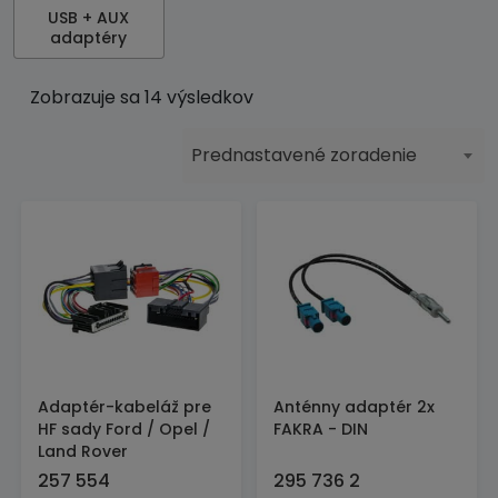
USB + AUX
adaptéry
Zobrazuje sa 14 výsledkov
Prednastavené zoradenie
Adaptér-kabeláž pre
Anténny adaptér 2x
HF sady Ford / Opel /
FAKRA - DIN
Land Rover
257 554
295 736 2