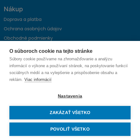
Nákup
Doprava a platba
Ochrana osobných údajov
Obchodné podmienky
Reklamačný poriadok
O súboroch cookie na tejto stránke
Montáž autohifi
Súbory cookie používame na zhromažďovanie a analýzu
Formulár na odstúpenie od zmluvy
informácií o výkone a používaní stránok, na poskytovanie funkcií
sociálnych médií a na vylepšenie a prispôsobenie obsahu a
reklám.
Viac informácií
Sledujte nás
Nastavenia
ZAKÁZAŤ VŠETKO
© 2026 SAUNIKA spol. s r.o. Zlatovská 1783, 911 05 Trenčín
Vytvorené na mieru od
denva.sk
POVOLIŤ VŠETKO
Právo na odstúpenie od zmluvy — odoslať žiadosť o odstúpenie