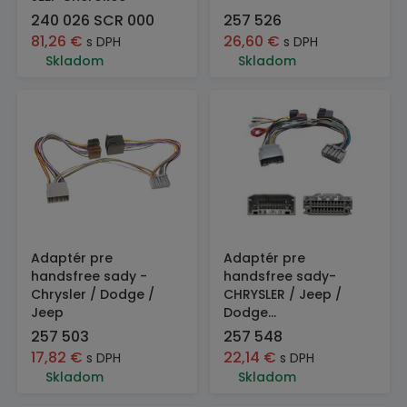
240 026 SCR 000
257 526
81,26
€
26,60
€
s DPH
s DPH
Skladom
Skladom
Adaptér pre
Adaptér pre
handsfree sady -
handsfree sady-
Chrysler / Dodge /
CHRYSLER / Jeep /
Jeep
Dodge...
257 503
257 548
17,82
€
22,14
€
s DPH
s DPH
Skladom
Skladom