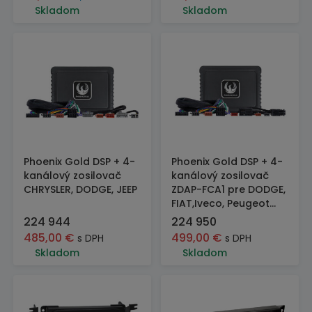
Skladom
Skladom
Phoenix Gold DSP + 4-
Phoenix Gold DSP + 4-
kanálový zosilovač
kanálový zosilovač
CHRYSLER, DODGE, JEEP
ZDAP-FCA1 pre DODGE,
FIAT,Iveco, Peugeot...
224 944
224 950
485,00
€
499,00
€
s DPH
s DPH
Skladom
Skladom