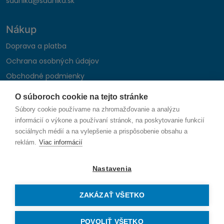
saunika@saunika.sk
Nákup
Doprava a platba
Ochrana osobných údajov
Obchodné podmienky
Reklamačný poriadok
O súboroch cookie na tejto stránke
Montáž autohifi
Súbory cookie používame na zhromažďovanie a analýzu
Formulár na odstúpenie od zmluvy
informácií o výkone a používaní stránok, na poskytovanie funkcií
sociálnych médií a na vylepšenie a prispôsobenie obsahu a
reklám.
Viac informácií
Sledujte nás
Nastavenia
ZAKÁZAŤ VŠETKO
© 2026 SAUNIKA spol. s r.o. Zlatovská 1783, 911 05 Trenčín
Vytvorené na mieru od
denva.sk
POVOLIŤ VŠETKO