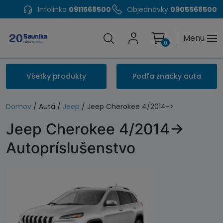
Infolinka
0911568500
Objednávky
0905568500
Menu
0
Všetky produkty
Podľa značky auta
Domov
/ Autá /
Jeep
/ Jeep Cherokee 4/2014->
Jeep Cherokee 4/2014->
Autopríslušenstvo