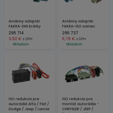
Anténny adaptér
Anténny adaptér
FAKRA-DIN krátky
FAKRA-ISO samec
295 714
295 737
3,92
€
6,78
€
s DPH
s DPH
Skladom
Skladom
ISO redukcia pre
ISO redukcia pre
autorádiá Alfa / Fiat /
montáž autorádia -
Dodge / Jeep / Lancia
CHRYSLER / JEEP /