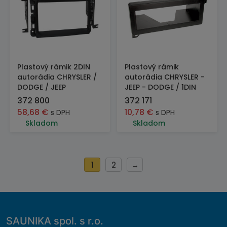
Plastový rámik 2DIN
Plastový rámik
autorádia CHRYSLER /
autorádia CHRYSLER -
DODGE / JEEP
JEEP - DODGE / 1DIN
372 800
372 171
58,68
€
10,78
€
s DPH
s DPH
Skladom
Skladom
1
2
→
SAUNIKA spol. s r.o.