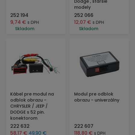
Dodge , staršie
modely
252 194
252 066
9,74
€
12,07
€
s DPH
s DPH
Skladom
Skladom
Kábel pre modul na
Modul pre odblok
odblok obrazu -
obrazu - univerzálny
CHRYSLER / JEEP /
DODGE s 52 pin.
konektorom
222 632
222 607
58,17
€
49,90
€
118,80
€
s DPH