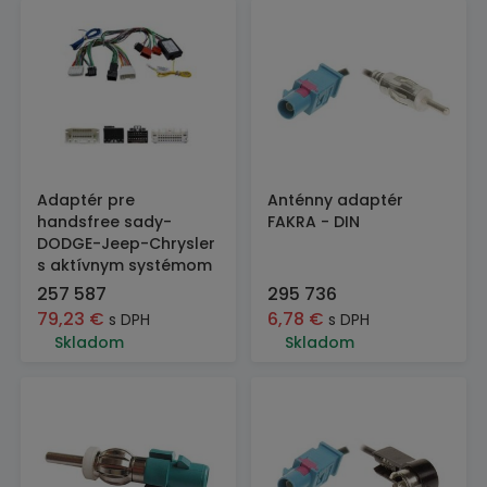
Adaptér pre
Anténny adaptér
handsfree sady-
FAKRA - DIN
DODGE-Jeep-Chrysler
s aktívnym systémom
257 587
295 736
79,23
€
6,78
€
s DPH
s DPH
Skladom
Skladom