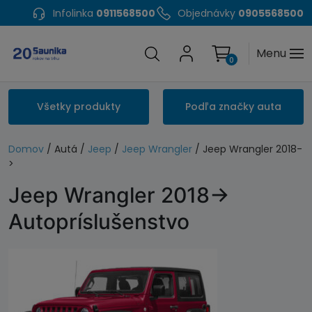
Infolinka
0911568500
Objednávky
0905568500
Menu
0
Všetky produkty
Podľa značky auta
Domov
/ Autá /
Jeep
/
Jeep Wrangler
/ Jeep Wrangler 2018-
>
Jeep Wrangler 2018->
Autopríslušenstvo