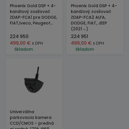
Phoenix Gold DSP + 4-
Phoenix Gold DSP + 4-
kanálový zosilovač
kanálový zosilovač
ZDAP-FCA1 pre DODGE,
ZDAP-FCA2 ALFA,
FIAT,Iveco, Peugeot...
DODGE, FIAT, JEEP
(2021→)
224 950
224 951
499,00
€
499,00
€
s DPH
s DPH
Skladom
Skladom
Univerzálna
parkovacia kamera
CCD/CMOS – predná