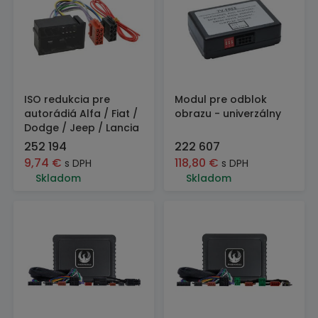
ISO redukcia pre
Modul pre odblok
autorádiá Alfa / Fiat /
obrazu - univerzálny
Dodge / Jeep / Lancia
252 194
222 607
9,74
€
118,80
€
s DPH
s DPH
Skladom
Skladom