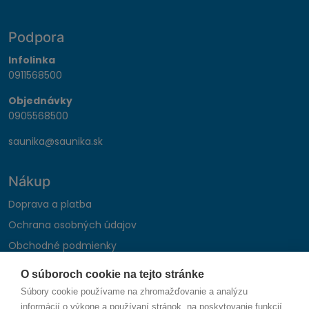
Podpora
Infolinka
0911568500
Objednávky
0905568500
saunika@saunika.sk
Nákup
Doprava a platba
Ochrana osobných údajov
Obchodné podmienky
Reklamačný poriadok
O súboroch cookie na tejto stránke
Montáž autohifi
Súbory cookie používame na zhromažďovanie a analýzu
Formulár na odstúpenie od zmluvy
informácií o výkone a používaní stránok, na poskytovanie funkcií