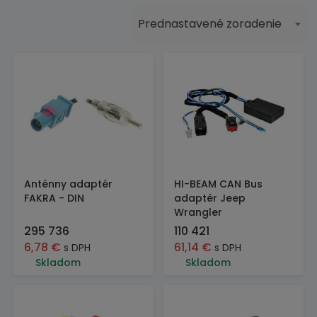
Prednastavené zoradenie
Anténny adaptér
HI-BEAM CAN Bus
FAKRA - DIN
adaptér Jeep
Wrangler
295 736
110 421
6,78
€
61,14
€
s DPH
s DPH
Skladom
Skladom