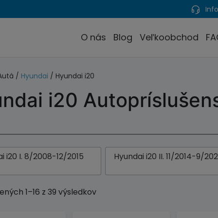
Info
O nás
Blog
Veľkoobchod
FA
Autá /
Hyundai
/ Hyundai i20
ndai i20 Autopríslušen
i i20 I. 8/2008-12/2015
Hyundai i20 II. 11/2014-9/20
ených 1–16 z 39 výsledkov