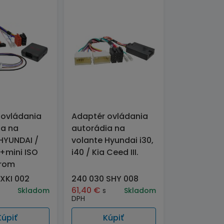
 ovládania
Adaptér ovládania
ia na
autorádia na
HYUNDAI /
volante Hyundai i30,
O+mini ISO
i40 / Kia Ceed III.
rom
XKI 002
240 030 SHY 008
61,40
€
Skladom
s
Skladom
DPH
Kúpiť
Kúpiť