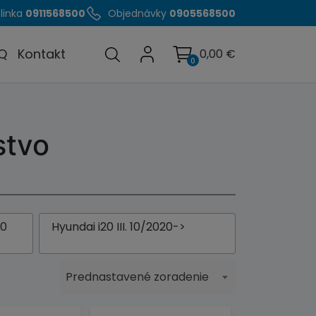
linka
0911568500
Objednávky
0905568500
Q
Kontakt
0,00
€
0
stvo
20
Hyundai i20 III. 10/2020->
Prednastavené zoradenie