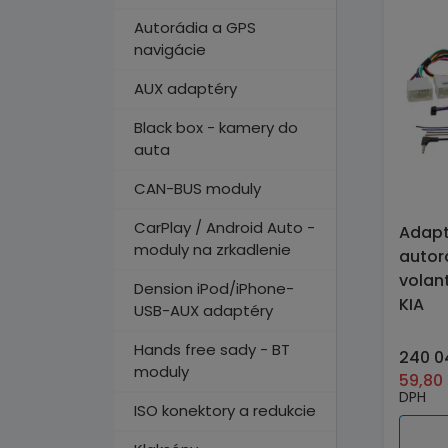
Autorádia a GPS
navigácie
AUX adaptéry
Black box - kamery do
auta
CAN-BUS moduly
CarPlay / Android Auto -
Adapt
moduly na zrkadlenie
autor
volan
Dension iPod/iPhone-
KIA
USB-AUX adaptéry
Hands free sady - BT
240 0
moduly
59,80
DPH
ISO konektory a redukcie