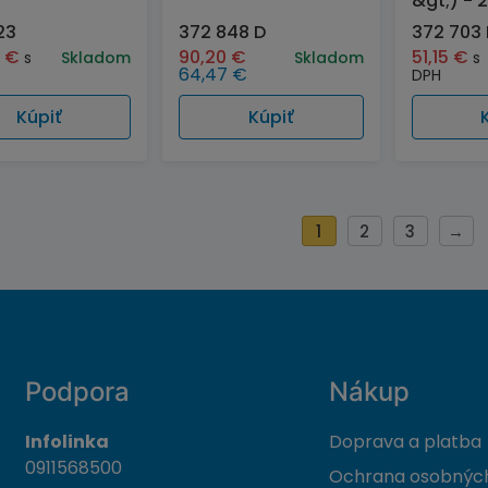
&gt;) - 
23
372 848 D
372 703 
5
€
90,20
€
51,15
€
s
Skladom
Skladom
s
64,47
€
DPH
Kúpiť
Kúpiť
1
2
3
→
Podpora
Nákup
Infolinka
Doprava a platba
0911568500
Ochrana osobných