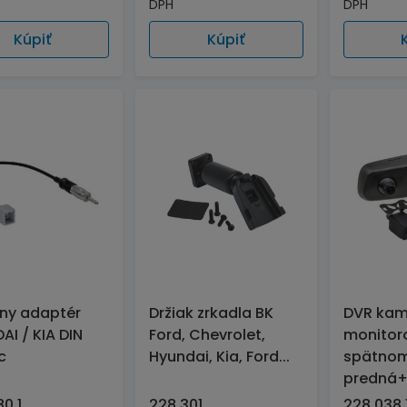
DPH
DPH
Kúpiť
Kúpiť
ny adaptér
Držiak zrkadla BK
DVR kam
AI / KIA DIN
Ford, Chevrolet,
monitor
c
Hyundai, Kia, Ford...
spätnom
predná
0 1
228 301
228 038 