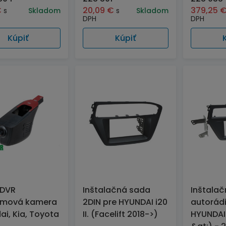
€
20,09
€
379,25
s
Skladom
s
Skladom
DPH
DPH
Kúpiť
Kúpiť
 DVR
Inštalačná sada
Inštala
amová kamera
2DIN pre HYUNDAI i20
autorádi
ai, Kia, Toyota
II. (Facelift 2018->)
HYUNDAI i