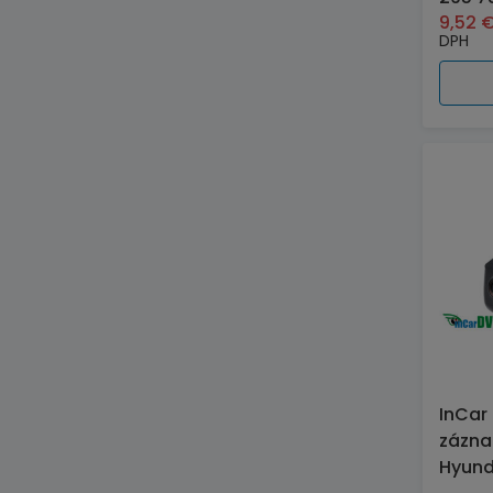
9,52
DPH
InCar
zázn
Hyund