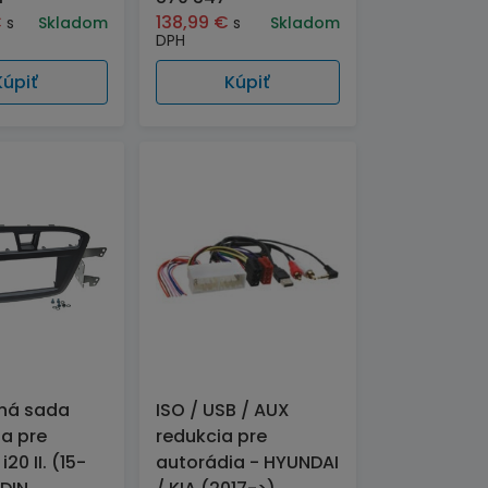
€
138,99
€
s
Skladom
s
Skladom
DPH
Kúpiť
Kúpiť
čná sada
ISO / USB / AUX
a pre
redukcia pre
20 II. (15-
autorádia - HYUNDAI