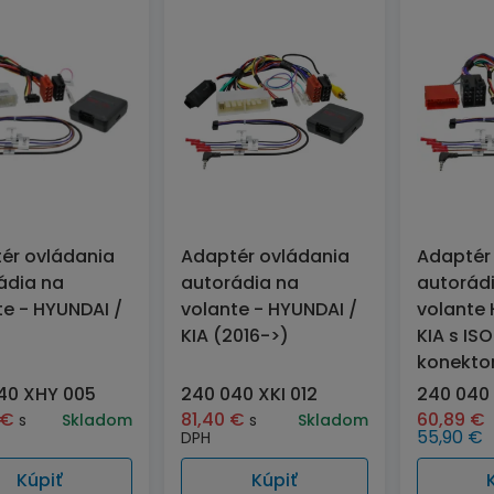
ér ovládania
Adaptér ovládania
Adaptér
ádia na
autorádia na
autorád
te - HYUNDAI /
volante - HYUNDAI /
volante 
KIA (2016->)
KIA s IS
konekto
40 XHY 005
240 040 XKI 012
240 040 
€
81,40
€
60,89
€
s
Skladom
s
Skladom
55,90
€
DPH
Kúpiť
Kúpiť