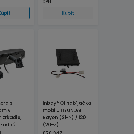
DPH
Kúpiť
Kúpiť
era s
Inbay® QI nabíjačka
om v
mobilu HYUNDAI
 zrkadle,
Bayon (21->) / i20
+zadná
(20->)
1
870 347