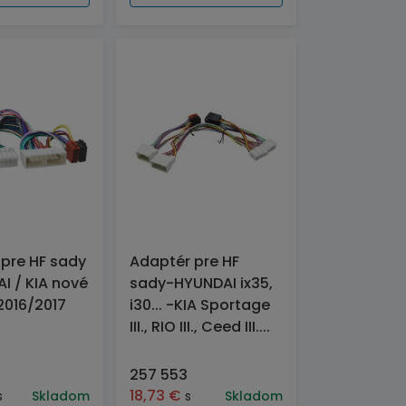
pre HF sady
Adaptér pre HF
I / KIA nové
sady-HYUNDAI ix35,
2016/2017
i30... -KIA Sportage
III., RIO III., Ceed III....
257 553
18,73
€
s
Skladom
s
Skladom