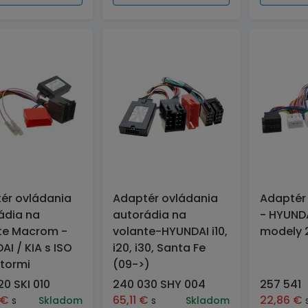
ér ovládania
Adaptér ovládania
Adaptér 
ádia na
autorádia na
- HYUNDA
te Macrom -
volante-HYUNDAI i10,
modely 
I / KIA s ISO
i20, i30, Santa Fe
tormi
(09->)
0 SKI 010
240 030 SHY 004
257 541
€
65,11
€
22,86
€
s
Skladom
s
Skladom