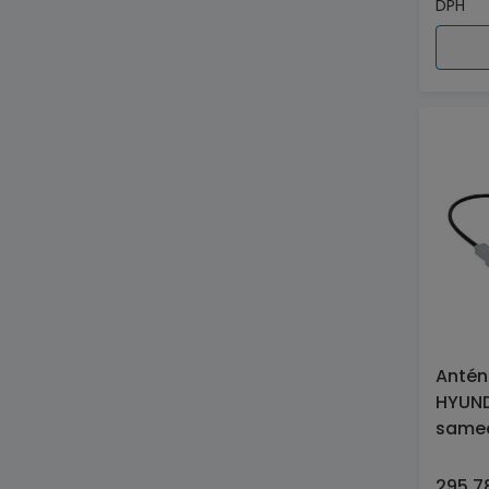
DPH
Antén
HYUND
same
295 78