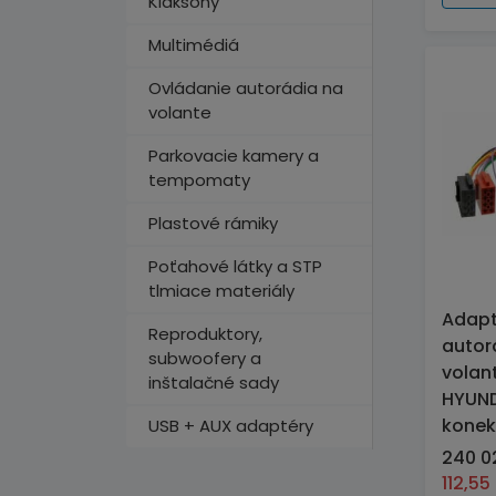
Klaksóny
Multimédiá
Ovládanie autorádia na
volante
Parkovacie kamery a
tempomaty
Plastové rámiky
Poťahové látky a STP
tlmiace materiály
Adapt
Reproduktory,
autor
subwoofery a
volan
inštalačné sady
HYUNDA
konek
USB + AUX adaptéry
240 02
112,55