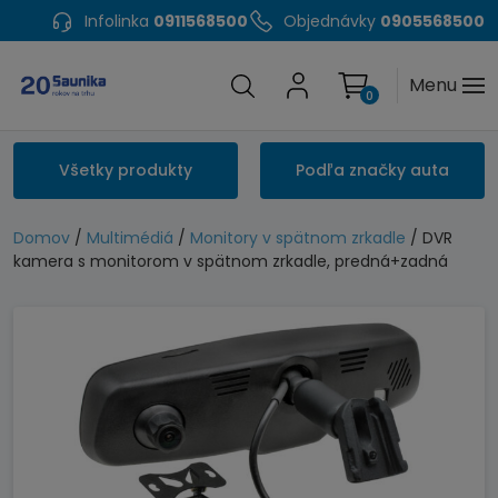
Infolinka
0911568500
Objednávky
0905568500
Menu
0
Všetky produkty
Podľa značky auta
Domov
/
Multimédiá
/
Monitory v spätnom zrkadle
/ DVR
kamera s monitorom v spätnom zrkadle, predná+zadná