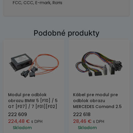
FCC, CCC, E-mark, RoHs
Podobné produkty
Modul pre odblok
Kábel pre modul pre
obrazu BMW 5 [F10] / 5
odblok obrazu
GT [F07] / 7 [F01][F02]
MERCEDES Comand 2.5
222 609
222 618
224,48
€
28,46
€
s DPH
s DPH
Skladom
Skladom