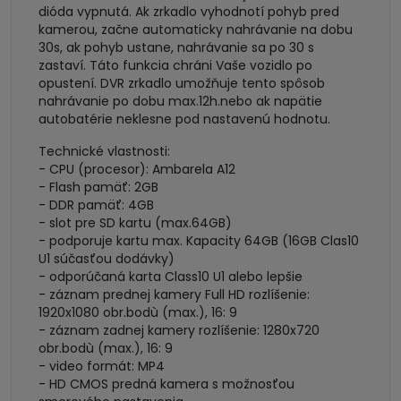
dióda vypnutá. Ak zrkadlo vyhodnotí pohyb pred
kamerou, začne automaticky nahrávanie na dobu
30s, ak pohyb ustane, nahrávanie sa po 30 s
zastaví. Táto funkcia chráni Vaše vozidlo po
opustení. DVR zrkadlo umožňuje tento spôsob
nahrávanie po dobu max.12h.nebo ak napätie
autobatérie neklesne pod nastavenú hodnotu.
Technické vlastnosti:
- CPU (procesor): Ambarela A12
- Flash pamäť: 2GB
- DDR pamäť: 4GB
- slot pre SD kartu (max.64GB)
- podporuje kartu max. Kapacity 64GB (16GB Clas10
U1 súčasťou dodávky)
- odporúčaná karta Class10 U1 alebo lepšie
- záznam prednej kamery Full HD rozlíšenie:
1920x1080 obr.bodù (max.), 16: 9
- záznam zadnej kamery rozlíšenie: 1280x720
obr.bodù (max.), 16: 9
- video formát: MP4
- HD CMOS predná kamera s možnosťou