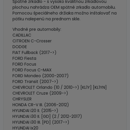
Spätné zrkadlo - s vysoko kvalitnou zrkadlovou
plochou nahrádza OEM spätné zrkadlo automobilu.
Pomocou špeciálneho držiaka možno inštalovať na
pätku nalepenú na prednom skle.
Vhodné pre automobily:
CADILLAC
CITROEN C-Crosser
DODGE
FIAT Fullback (2017->)
FORD Fiesta
FORD Focus
FORD Focus C-MAX
FORD Mondeo (2000-2007)
FORD Transit (2007->)
CHEVROLET Orlando (10 / 2010->) [KL1Y] [KL1YN]
CHEVROLET Cruze (2009->)
CHRYSLER
HONDA CR-V III. (2006-2012)
HYUNDAI i20 II. (2015->)
HYUNDAI i30 II. [GD] (2 / 2012-2017)
HYUNDAI i30 III. [PD] (2017->)
HYUNDAI ix20