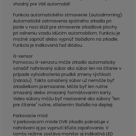
vhodný pre Váš automobil!
Funkcia automatického stmavenie (autodimming):
Automatické zatmavenia spätného zrkadla pri
jazde v noci slúži pre stmavenie zrkadlové plochy
pri oslneniu vzadu idúcim automobilom. Funkciu je
možné zapnúť alebo vypnúť tlačidlom na zrkadle.
Funkcia je indikovaná ľad diódou.
G-sensor
Pomocou G-senzoru môže zrkadlo automaticky
označiť nahrávaný súbor ako súbor len na čítanie v
prípade vyhodnotenia prudké zmeny rýchlosti
(nárazu). Takto označený súbor už nemôže byť
zrkadielkom premazanie. Môže byť len ručne
zmazaný alebo zmazaný formátovaním karty.
Video súbory môžu byť nastavené ako súbory "len
pre čítanie" ručne, stlačením tlačidla na displeji.
Parkovacie mód:
V parkovacom móde DVR zrkadlo pokračuje v
nahrávaní aj po vypnutí kľúča zapaľovania. V
tomto režime zostáva monitor aj indikačná LED