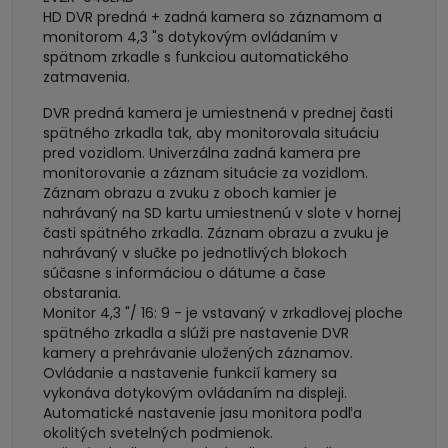
HD DVR predná + zadná kamera so záznamom a
monitorom 4,3 "s dotykovým ovládaním v
spätnom zrkadle s funkciou automatického
zatmavenia.
DVR predná kamera je umiestnená v prednej časti
spätného zrkadla tak, aby monitorovala situáciu
pred vozidlom. Univerzálna zadná kamera pre
monitorovanie a záznam situácie za vozidlom.
Záznam obrazu a zvuku z oboch kamier je
nahrávaný na SD kartu umiestnenú v slote v hornej
časti spätného zrkadla. Záznam obrazu a zvuku je
nahrávaný v slučke po jednotlivých blokoch
súčasne s informáciou o dátume a čase
obstarania.
Monitor 4,3 "/ 16: 9 - je vstavaný v zrkadlovej ploche
spätného zrkadla a slúži pre nastavenie DVR
kamery a prehrávanie uložených záznamov.
Ovládanie a nastavenie funkcií kamery sa
vykonáva dotykovým ovládaním na displeji.
Automatické nastavenie jasu monitora podľa
okolitých svetelných podmienok.