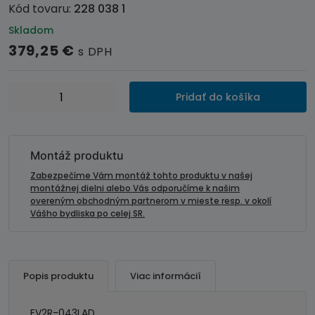
Kód tovaru:
228 038 1
Skladom
379,25
€
s DPH
množstvo
Pridať do košíka
DVR
kamera
s
monitorom
Montáž produktu
v
Zabezpečíme Vám montáž tohto produktu v našej
spätnom
montážnej dielni alebo Vás odporučíme k našim
overeným obchodným partnerom v mieste resp. v okolí
zrkadle,
Vášho bydliska po celej SR.
predná+zadná
Popis produktu
Viac informácií
EV2R-043LAD