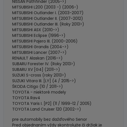
NISSAN Pathfinder (2005->)
MITSUBISHI L200 (2003 -) (2006-)
MITSUBISHI Outlander I. (2003-2007)
MITSUBISHI Outlander II. (2007-2012)
MITSUBISHI Outlander III. (Roky 2013>)
MITSUBISHI ASX (2010->)
MITSUBISHI Eclipse (1996->)
MITSUBISHI Pajero III. (2000-2006)
MITSUBISHI Grandis (2004->)
MITSUBISHI Lancer (2007->)
RENAULT Alaskan (2016->)
SUBARU Forester IV. (Roky 2013>)
SUBARU XV [G4] (2011->)
SUZUKI S-cross (roky 2013>)
SUZUKI Vitara III. [LY] (4 / 2015->)
ŠKODA Citigo (10 / 2011->)
TOYOTA - niektoré modely
TOYOTA Rav4
TOYOTA Yaris I. [P2] (11 / 1999-12 / 2005)
TOYOTA Land Cruiser 120 (2002->)
pre automobily bez dažďového Senor
Pred objednaním vždy skontrolujte či držiak je