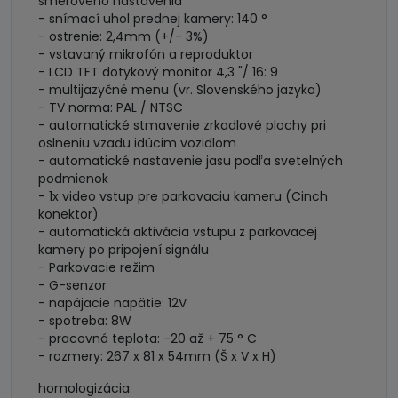
smerového nastavenia
- snímací uhol prednej kamery: 140 °
- ostrenie: 2,4mm (+/- 3%)
- vstavaný mikrofón a reproduktor
- LCD TFT dotykový monitor 4,3 "/ 16: 9
- multijazyčné menu (vr. Slovenského jazyka)
- TV norma: PAL / NTSC
- automatické stmavenie zrkadlové plochy pri
oslneniu vzadu idúcim vozidlom
- automatické nastavenie jasu podľa svetelných
podmienok
- 1x video vstup pre parkovaciu kameru (Cinch
konektor)
- automatická aktivácia vstupu z parkovacej
kamery po pripojení signálu
- Parkovacie režim
- G-senzor
- napájacie napätie: 12V
- spotreba: 8W
- pracovná teplota: -20 až + 75 ° C
- rozmery: 267 x 81 x 54mm (Š x V x H)
homologizácia: