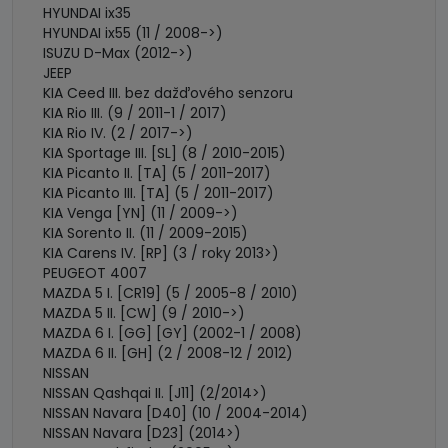
HYUNDAI ix35
HYUNDAI ix55 (11 / 2008->)
ISUZU D-Max (2012->)
JEEP
KIA Ceed III. bez dažďového senzoru
KIA Rio III. (9 / 2011-1 / 2017)
KIA Rio IV. (2 / 2017->)
KIA Sportage III. [SL] (8 / 2010-2015)
KIA Picanto II. [TA] (5 / 2011-2017)
KIA Picanto III. [TA] (5 / 2011-2017)
KIA Venga [YN] (11 / 2009->)
KIA Sorento II. (11 / 2009-2015)
KIA Carens IV. [RP] (3 / roky 2013>)
PEUGEOT 4007
MAZDA 5 I. [CR19] (5 / 2005-8 / 2010)
MAZDA 5 II. [CW] (9 / 2010->)
MAZDA 6 I. [GG] [GY] (2002-1 / 2008)
MAZDA 6 II. [GH] (2 / 2008-12 / 2012)
NISSAN
NISSAN Qashqai II. [J11] (2/2014>)
NISSAN Navara [D40] (10 / 2004-2014)
NISSAN Navara [D23] (2014>)