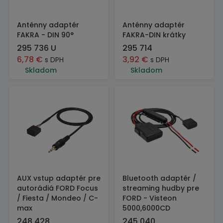
Anténny adaptér
Anténny adaptér
FAKRA - DIN 90°
FAKRA-DIN krátky
295 736 U
295 714
6,78
€
3,92
€
s DPH
s DPH
Skladom
Skladom
AUX vstup adaptér pre
Bluetooth adaptér /
autorádiá FORD Focus
streaming hudby pre
/ Fiesta / Mondeo / C-
FORD - Visteon
max
5000,6000CD
248 428
245 040