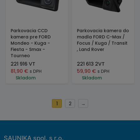
Parkovacia CCD
Parkovacia kamera do
kamera pre FORD
madla FORD C-Max /
Mondeo - Kuga -
Focus / Kuga / Transit
Fiesta - Smax -
, Land Rover
Tourneo
221 916 VT
221 613 2VT
81,90
€
59,90
€
s DPH
s DPH
Skladom
Skladom
1
2
→
SAUNIKA spol. s r.o.