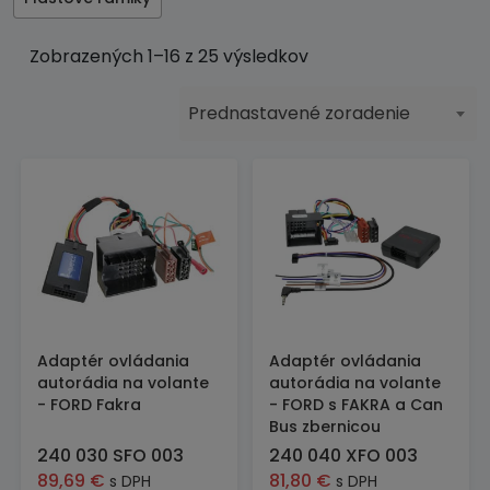
Zobrazených 1–16 z 25 výsledkov
Prednastavené zoradenie
Adaptér ovládania
Adaptér ovládania
autorádia na volante
autorádia na volante
- FORD Fakra
- FORD s FAKRA a Can
Bus zbernicou
240 030 SFO 003
240 040 XFO 003
89,69
€
81,80
€
s DPH
s DPH