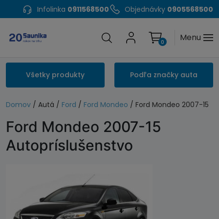
Infolinka
0911568500
Objednávky
0905568500
Menu
0
Všetky produkty
Podľa značky auta
Domov
/ Autá /
Ford
/
Ford Mondeo
/ Ford Mondeo 2007-15
Ford Mondeo 2007-15
Autopríslušenstvo