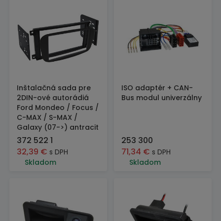
Inštalačná sada pre
ISO adaptér + CAN-
2DIN-ové autorádiá
Bus modul univerzálny
Ford Mondeo / Focus /
C-MAX / S-MAX /
Galaxy (07->) antracit
372 522 1
253 300
32,39
€
71,34
€
s DPH
s DPH
Skladom
Skladom