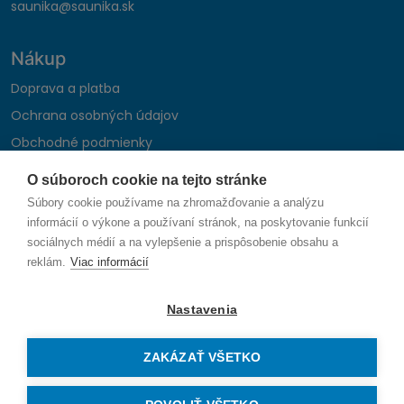
saunika@saunika.sk
Nákup
Doprava a platba
Ochrana osobných údajov
Obchodné podmienky
Reklamačný poriadok
O súboroch cookie na tejto stránke
Montáž autohifi
Súbory cookie používame na zhromažďovanie a analýzu
Formulár na odstúpenie od zmluvy
informácií o výkone a používaní stránok, na poskytovanie funkcií
sociálnych médií a na vylepšenie a prispôsobenie obsahu a
reklám.
Viac informácií
Sledujte nás
Nastavenia
ZAKÁZAŤ VŠETKO
© 2026 SAUNIKA spol. s r.o. Zlatovská 1783, 911 05 Trenčín
Vytvorené na mieru od
denva.sk