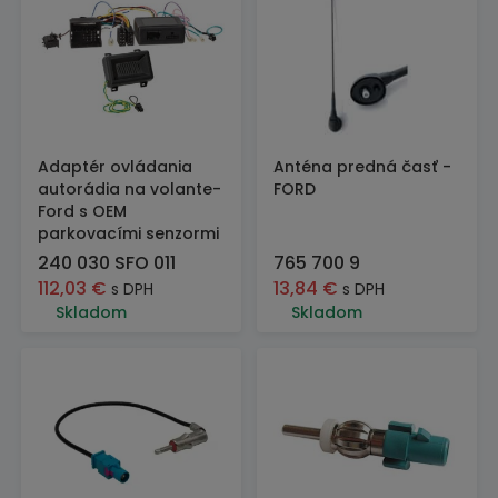
Adaptér ovládania
Anténa predná časť -
autorádia na volante-
FORD
Ford s OEM
parkovacími senzormi
240 030 SFO 011
765 700 9
112,03
€
13,84
€
s DPH
s DPH
Skladom
Skladom