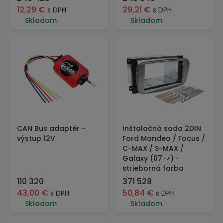
12,29
€
29,21
€
s DPH
s DPH
Skladom
Skladom
CAN Bus adaptér -
Inštalačná sada 2DIN
výstup 12V
Ford Mondeo / Focus /
C-MAX / S-MAX /
Galaxy (07->) -
strieborná farba
110 320
371 528
43,00
€
50,84
€
s DPH
s DPH
Skladom
Skladom