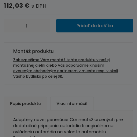
112,03
€
s DPH
množstvo
Pridať do košíka
Adaptér
ovládania
autorádia
na
Montáž produktu
volante-
Zabezpečíme Vám montáž tohto produktu v našej
Ford
montážnej dielni alebo Vás odporučíme k našim
overeným obchodným partnerom v mieste resp. v okolí
s
Vášho bydliska po celej SR.
OEM
parkovacími
senzormi
Popis produktu
Viac informácií
Adaptéry novej generácie Connects2 určených pre
dodatočné pripojenie autorádia k originálnemu
ovládaniu autorádia na volante automobilu.