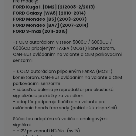
Pre modely:
FORD Kuga I. [DM2] (2/2008-2/2013)
FORD Galaxy [WA6] (2010-2014)
FORD Mondeo [B5] (2003-2007)
FORD Mondeo [BA7] (2007-2014)
FORD S-max (2011-2015)
-s OEM autorádiom Visteon 5000C / 6000CD /
6006CD pripojeným FAKRA (MOST) konektorom,
CAN-Bus ovládaním na volante a OEM parkovacími
senzormi
- s OEM autorádiom pripojeným FAKRA (MOST)
konektorom, CAN-Bus ovládaním na volante a OEM
parkovacími senzormi
- súčasťou balenia je reproduktor pre akustickú
signalizáciu prekážky za vozidlom
- adaptér podporuje tlačítka na volante pre
ovládanie hands free sady (pokiaľ sú k dispozícii)
Súčasťou adaptéru sú vodiče s analogovými
signálmi:
- +12V po zapnutí kľúčiku (sv.15)