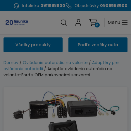
Infolinka
0911568500
Objednávky
0905568500
Menu
0
Všetky produkty
Podľa značky auta
Domov
/
Ovládanie autorádia na volante
/
Adaptéry pre
ovládanie autorádií
/ Adaptér ovládania autorádia na
volante-Ford s OEM parkovacími senzormi