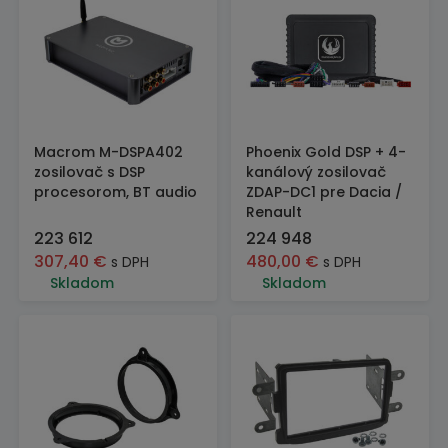
Macrom M-DSPA402
Phoenix Gold DSP + 4-
zosilovač s DSP
kanálový zosilovač
procesorom, BT audio
ZDAP-DC1 pre Dacia /
Renault
223 612
224 948
307,40
€
480,00
€
s DPH
s DPH
Skladom
Skladom