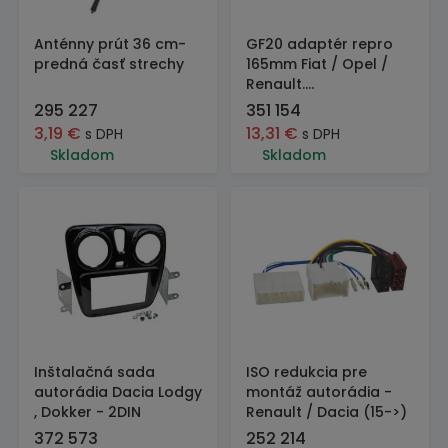
Anténny prút 36 cm-
GF20 adaptér repro
predná časť strechy
165mm Fiat / Opel /
Renault....
295 227
351 154
3,19
€
13,31
€
s DPH
s DPH
Skladom
Skladom
Inštalačná sada
ISO redukcia pre
autorádia Dacia Lodgy
montáž autorádia -
, Dokker - 2DIN
Renault / Dacia (15->)
372 573
252 214