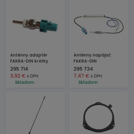
Anténny adaptér
Anténny napájač
FAKRA-DIN krátky
FAKRA-DIN
295 714
295 734
3,92
€
7,47
€
s DPH
s DPH
Skladom
Skladom