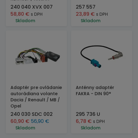
240 040 XVX 007
257 557
58,80
€
23,89
€
s DPH
s DPH
Skladom
Skladom
Adaptér pre ovládanie
Anténny adaptér
autorádiana volante
FAKRA - DIN 90°
Dacia / Renault / MB /
Opel
240 030 SDC 002
295 736 U
60,90
€
56,90
€
6,78
€
s DPH
Skladom
Skladom