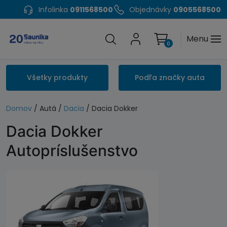
Infolinka
0911568500
Objednávky
0905568500
Menu
0
Všetky produkty
Podľa značky auta
Domov
/ Autá /
Dacia
/ Dacia Dokker
Dacia Dokker
Autopríslušenstvo