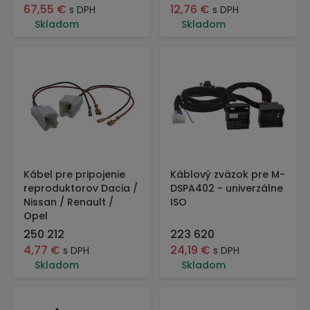
67,55
€
12,76
€
s DPH
s DPH
Skladom
Skladom
Kábel pre pripojenie
Káblový zväzok pre M-
reproduktorov Dacia /
DSPA402 - univerzálne
Nissan / Renault /
ISO
Opel
250 212
223 620
4,77
€
24,19
€
s DPH
s DPH
Skladom
Skladom