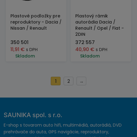
Plastové podložky pre
Plastový rámik
reproduktory - Dacia /
autorádia Dacia /
Nissan / Renault
Renault / Opel / Fiat -
2DIN
350 501
372 557
11,91
€
40,90
€
s DPH
s DPH
Skladom
Skladom
1
2
→
SAUNIKA spol. s r.o.
E-shop s tovarom auto hifi, multimédiá, autorádiá, DVD
prehrávače do auta, GPS navigácie, reproduktory,