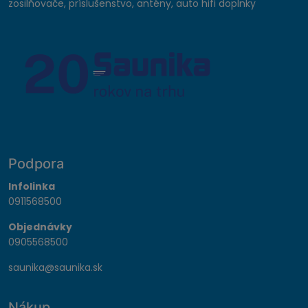
zosilňovače, príslušenstvo, antény, auto hifi doplnky
Podpora
Infolinka
0911568500
Objednávky
0905568500
saunika@saunika.sk
Nákup