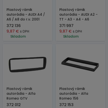
Plastový rámik
Plastový rámik
autorádia - AUDI A4 /
autorádia - AUDI A2 -
A6 / A8 do r.v. 2001
TT - A3 - A4 - A6
372 136
371 997
9,87
€
9,87
€
s DPH
s DPH
Skladom
Skladom
Plastový rámik
Plastový rámik
autorádia - Alfa
autorádia - Alfa
Romeo GTV
Romeo 156
372 012
372 153