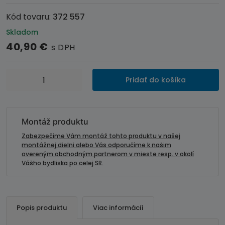
Kód tovaru:
372 557
Skladom
40,90
€
s DPH
množstvo
Pridať do košíka
Plastový
rámik
autorádia
Dacia
Montáž produktu
/
Zabezpečíme Vám montáž tohto produktu v našej
Renault
montážnej dielni alebo Vás odporučíme k našim
overeným obchodným partnerom v mieste resp. v okolí
/
Vášho bydliska po celej SR.
Opel
/
Fiat
-
Popis produktu
Viac informácií
2DIN