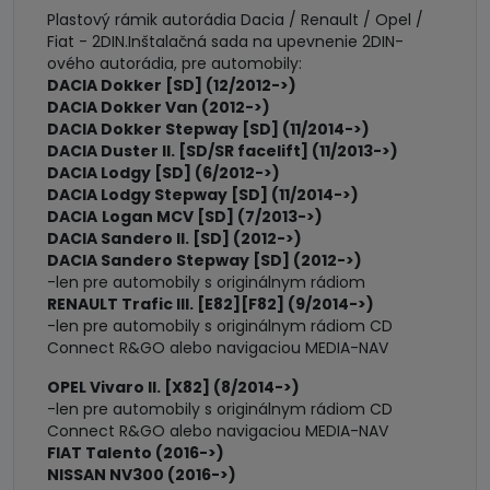
Plastový rámik autorádia Dacia / Renault / Opel /
Fiat - 2DIN.Inštalačná sada na upevnenie 2DIN-
ového autorádia, pre automobily:
DACIA Dokker [SD] (12/2012->)
DACIA Dokker Van (2012->)
DACIA Dokker Stepway [SD] (11/2014->)
DACIA Duster II. [SD/SR facelift] (11/2013->)
DACIA Lodgy [SD] (6/2012->)
DACIA Lodgy Stepway [SD] (11/2014->)
DACIA
Logan MCV [SD] (7/2013->)
DACIA Sandero II. [SD] (2012->)
DACIA Sandero Stepway [SD] (2012->)
-len pre automobily s originálnym rádiom
RENAULT Trafic III. [E82][F82] (9/2014->)
-len pre automobily s originálnym rádiom CD
Connect R&GO alebo navigaciou MEDIA-NAV
OPEL Vivaro II. [X82] (8/2014->)
-len pre automobily s originálnym rádiom CD
Connect R&GO alebo navigaciou MEDIA-NAV
FIAT Talento (2016->)
NISSAN NV300 (2016->)