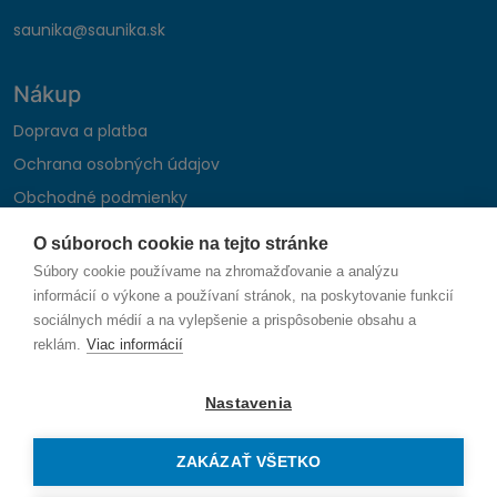
saunika@saunika.sk
Nákup
Doprava a platba
Ochrana osobných údajov
Obchodné podmienky
Reklamačný poriadok
O súboroch cookie na tejto stránke
Montáž autohifi
Súbory cookie používame na zhromažďovanie a analýzu
Formulár na odstúpenie od zmluvy
informácií o výkone a používaní stránok, na poskytovanie funkcií
sociálnych médií a na vylepšenie a prispôsobenie obsahu a
reklám.
Viac informácií
Sledujte nás
Nastavenia
ZAKÁZAŤ VŠETKO
© 2026 SAUNIKA spol. s r.o. Zlatovská 1783, 911 05 Trenčín