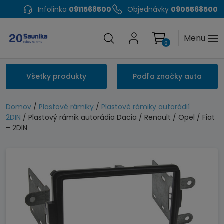
Infolinka
0911568500
Objednávky
0905568500
Menu
0
Všetky produkty
Podľa značky auta
Domov
/
Plastové rámiky
/
Plastové rámiky autorádií
2DIN
/ Plastový rámik autorádia Dacia / Renault / Opel / Fiat
– 2DIN